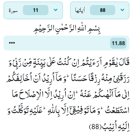
اٰياتها
سورۃ
11
88
بِسْمِ اللّٰهِ الرَّحْمٰنِ الرَّحِیْمِ
11.88
قَالَ یٰقَوْمِ اَرَءَیْتُمْ اِنْ كُنْتُ عَلٰى بَیِّنَةٍ مِّنْ رَّبِّیْ وَ
رَزَقَنِیْ مِنْهُ رِزْقًا حَسَنًاؕ-وَ مَاۤ اُرِیْدُ اَنْ اُخَالِفَكُمْ
اِلٰى مَاۤ اَنْهٰىكُمْ عَنْهُؕ-اِنْ اُرِیْدُ اِلَّا الْاِصْلَاحَ مَا
اسْتَطَعْتُؕ-وَ مَا تَوْفِیْقِیْۤ اِلَّا بِاللّٰهِؕ-عَلَیْهِ تَوَكَّلْتُ وَ
اِلَیْهِ اُنِیْبُ(88)