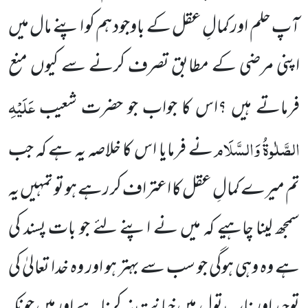
آپ حلم اور کمالِ عقل کے باوجود ہم کو اپنے مال میں
اپنی مرضی کے مطابق تصرف کرنے سے کیوں منع
عَلَیْہِ
فرماتے
ہیں ؟اس کا جواب جو حضرت شعیب
الصَّلٰوۃُ وَالسَّلَام
نے فرمایا اس کا خلاصہ یہ ہے کہ جب
تم میرے کمالِ عقل کا
اعتراف
کر رہے ہو تو تمہیں یہ
سمجھ لینا چاہیے کہ میں نے اپنے لئے جو بات پسند کی
ہے وہ وہی ہوگی جو سب سے بہتر ہو اور وہ خدا
تعالیٰ کی
توحید اور ناپ تول میں خیانت نہ کرنا ہے اورمیں چونکہ