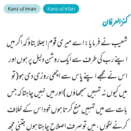
Kanz ul Iman
Kanz ul Irfan
کنزالعرفان
شعیب نے فرمایا: اے میری قوم! بھلا بتاؤ کہ اگر میں
اپنے رب کی طرف سے ایک روشن دلیل پر ہوں اور
اس نے مجھے اپنے پاس سے اچھی روزی دی ہو(تو
میں کیوں نہ تمہیں سمجھاؤں ) اور میں نہیں چاہتا کہ جس
بات سے میں تمہیں منع کرتا ہوں خود اس کے خلاف
کرنے لگوں ، میں تو صرف اصلاح چاہتا ہوں جتنی مجھ