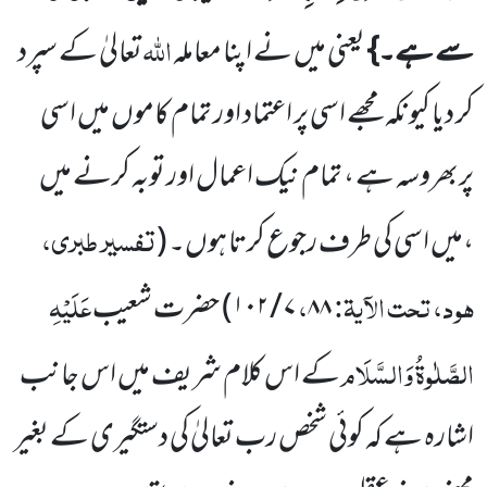
اللہ
سے ہے۔}
یعنی میں نے اپنا معاملہ
تعالیٰ کے سپرد
کر دیا کیونکہ مجھے اسی پر اعتماد اور تمام کاموں میں اسی
پربھروسہ ہے
، تمام نیک اعمال اور توبہ کرنے میں
تفسیر طبری،
،میں اسی کی طرف رجوع
کرتا ہوں۔
(
ہود، تحت الآیۃ:
،
عَلَیْہِ
۸۸
۷
/
۱۰۲
)
حضرت شعیب
الصَّلٰوۃُ وَالسَّلَام
کے اس کلام شریف میں اس جانب
اشارہ ہے کہ کوئی شخص رب تعالیٰ کی دستگیری کے بغیر