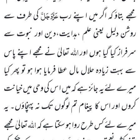
عَزَّوَجَلَّ
مجھے بتاؤ کہ اگر میں اپنے رب
کی طرف سے
روشن دلیل یعنی علم ،ہدایت،دین اور نبوت سے
اللہ
سرفراز کیا گیا ہوں اور
تعالیٰ نے مجھے اپنے پاس
سے بہت زیادہ حلال مال عطا فرمایا ہوا ہو تو پھر کیا
میرے لئے یہ
جائز ہے کہ میں ا س کی وحی میں خیانت
کروں اور اس کا پیغام تم لوگوں تک نہ پہنچاؤں۔ یہ
اللہ
میرے لئے کس طرح روا ہو سکتا ہے کہ
تعالیٰ مجھے