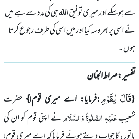
سے ہوسکے اور میری توفیق اللہ ہی کی مدد سے ہے میں
نے اسی پر بھروسہ کیا اور میں اسی کی طرف رجوع کرتا
ہوں۔
تفسیر : ‎صراط الجنان
قَالَ یٰقَوْمِ
:
{
فرمایا: اے میری قوم!}
حضرت
عَلَیْہِ الصَّلٰوۃُ وَالسَّلَام
شعیب
نے اپنی قوم کو ان کی
باتوں کا جواب دیتے ہوئے
فرمایا کہ اے میری قوم!