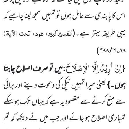
اس کا پابندی سے عامل ہوں تو تمہیں سمجھ لینا چاہیے کہ
تفسیرکبیر، ہود، تحت الآیۃ:
یہی
طریقہ بہتر ہے۔
(
،
)
۳۸۸
/
۶
۸۸
اِنْ اُرِیْدُ اِلَّا الْاِصْلَاحَ
:
{
میں تو صرف اصلاح چاہتا
ہوں۔}
یعنی میرا تمہیں نیکی کی دعوت دینے اور برائی
سے منع
کرنے
سے مقصود یہ ہے کہ جہاں تک ہو سکے
تمہاری اصلاح ہو جائے اور جب میں نے دیکھا کہ تم