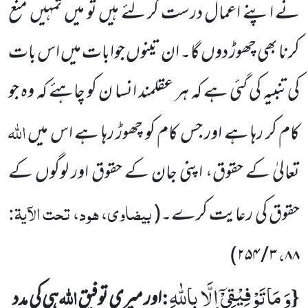
نے اپنے اعمال درست کر لئے ہیں
تو میں تمہیں منع
کرنا بھی چھوڑ دوں گا۔ ان تینوں جوابات میں اس بات
کی تنبیہ کی گئی ہے کہ ہر عقلمند انسا ن کو چاہئے کہ وہ جو
اللہ
کام
کر رہا ہے اور جس کام کو چھوڑ رہا ہے اس میں
تعالیٰ کے حقوق، اپنی جان کے حقوق اور لوگوں کے
بیضاوی، ہود، تحت الآیۃ:
حقوق کی رعایت کرے۔
(
،
)
۲۵۴
/
۳
۸۸
وَ مَا تَوْفِیْقِیْۤ اِلَّا بِاللّٰهِ
{
:
اللہ
اور میری توفیق
ہی کی مدد