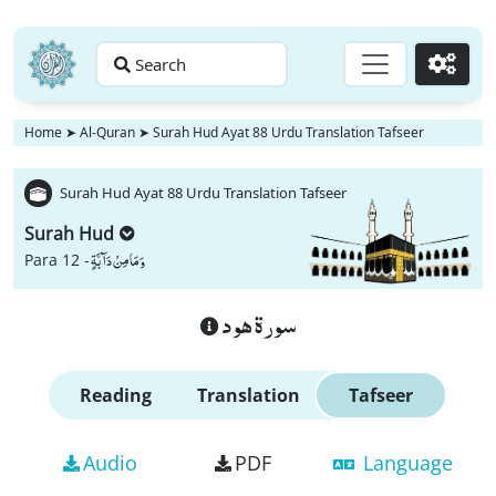
Search
Go
Home
➤
Al-Quran
➤
Surah Hud Ayat 88 Urdu Translation Tafseer
Surah Hud Ayat 88 Urdu Translation Tafseer
Surah Hud
وَ مَا مِنْ دَآبَّةٍ
Para 12 -
سورة هود
Reading
Translation
Tafseer
Audio
PDF
Language