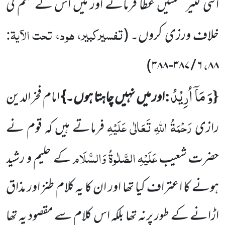
اتنی کثیر نعمتیں عطا فرمائے اور میں اس کے حکم کی
تفسیرکبیر، ہود، تحت الآیۃ:
خلاف ورزی کروں۔
(
،
)
۳۸۸
-
۳۸۷
/
۶
۸۸
وَ مَاۤ اُرِیْدُ
:
{
اور میں
نہیں چاہتا ہوں۔}
امام فخر الدین
رَحْمَۃُ اللہِ تَعَالٰی عَلَیْہِ
رازی
فرماتے ہیں کہ قوم نے
عَلَیْہِ الصَّلٰوۃُ وَالسَّلَام
حضرت شعیب
کے حلیم و رشید
ہونے کا اعتراف کیا تھا اور ان کا یہ کلام طنز اور مذاق
اڑانے کے طور پرنہ تھا بلکہ اس کلام
سے مقصود یہ تھا