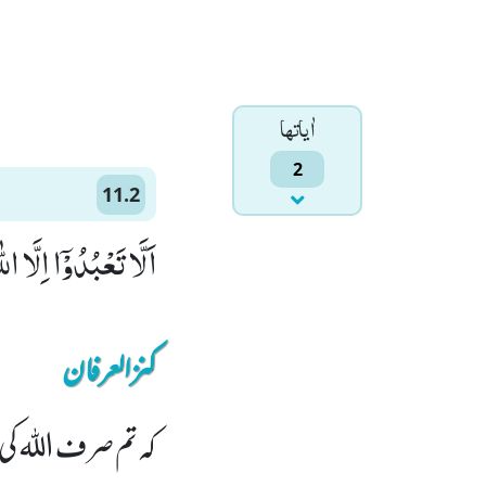
اٰياتها
2
11.2
اَلَّا تَعْبُدُوْۤا اِلَّا الل
کنزالعرفان
کہ تم صرف اللہ ک