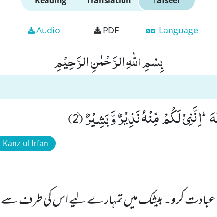
Reading
Translation
Tafseer
Audio
PDF
Language
بِسْمِ اللّٰهِ الرَّحْمٰنِ الرَّحِیْمِ
ّٰهَؕ-اِنَّنِیْ لَكُمْ مِّنْهُ نَذِیْرٌ وَّ بَشِیْرٌۙ (2)
Kanz ul Irfan
ی عبادت کرو۔ بیشک میں تمہارے لیے اس کی طرف سے ڈر 