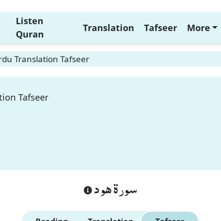
Listen
Translation
Tafseer
More
Quran
du Translation Tafseer
tion Tafseer
سورة هود