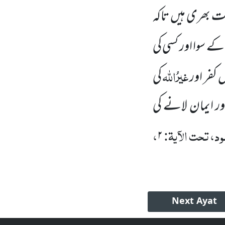
کمت بھری ہیں
تاکہ
 کے سوا اور کسی کی
غیرُاللہ
ں کفر
اور
کی
 ایمان لانے کی
د، تحت الآیۃ:
،
۲
Next
Ayat