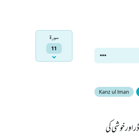
سورۃ
11
Kanz ul Iman
اور خوشی کی