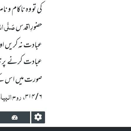
کی تو وہ ناکام و نام
صَلَّی اللہ
حضورِ اقدس
عبادت نہ کریں اور 
عبادت کرنے پر ق
صورت میں ا س ک
، روح البیا
۳۱۴
/
۶