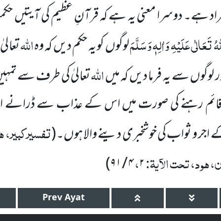
راد
ہے۔ دوسرا معنی یہ ہے کہ قرآنِ عظیم کی آیتیں ح
ُ تَعَالٰی عَلَیْہِ وَاٰلِہٖ وَسَلَّمَ
اللہ
لوگوں کو یہ حکم
دیں کہ وہ
تعالیٰ
اللہ
لوگوں سے یہ فرما دیں کہ میں
تعالیٰ کی طرف سے تمہی
ائم رہنے کی صورت میں اس کے عذاب سے ڈرانے اور
تفسیرکبیر، ہو
ے
اجر و ثواب کی خوشخبری دینے والا ہوں۔
(
ن، ہود، تحت الآیۃ:
،
)
۹۱
/
۴
۲
Prev
Ayat