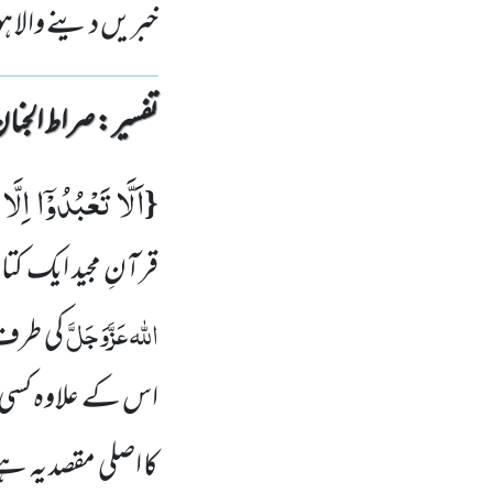
خبریں دینے والا ہ
تفسیر : ‎صراط الجنان
اَلَّا تَعْبُدُوْۤا اِلَّا 
{
قرآنِ مجید ایک 
اللہ
عَزَّوَجَلَّ
کی طرف 
اس کے علاوہ کسی ا
کا اصلی مقصد یہ 