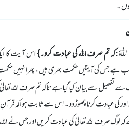
وں ۔
اللّٰهَ
:
اللہ
کہ تم صرف
کی عبادت کرو۔}
اس آیت کا ای
کتاب ہے جس
کی آیتیں حکمت بھری ہیں ، پھرا نہیں حکمت
اللہ
سے تفصیل سے بیان کیا گیا ہے تاکہ تم صرف
تعالی
ور کی عبادت کرنا چھوڑ دو۔ اس سے ثابت ہو اکہ قرآنِ مج
اللہ
اللہ
ہے کہ لوگ صرف
تعالیٰ کی عبادت کریں اور جس نے