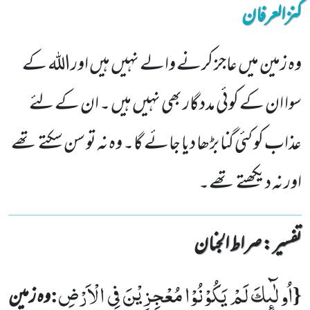
کنزالعرفان
وہ زمین میں عاجز کرنے والے نہیں ہیں اوراللہ کے
سوا ان کے کوئی مددگار بھی نہیں ہیں ۔ ان کے لئے
عذاب کو کئی گنا بڑھا دیا جائے گا۔ وہ نہ تو سن سکتے تھے
اور نہ دیکھتے تھے۔
تفسیر : ‎صراط الجنان
اُولٰٓىٕكَ لَمْ یَكُوْنُوْا مُعْجِزِیْنَ فِی الْاَرْضِ
:
{
وہ زمین