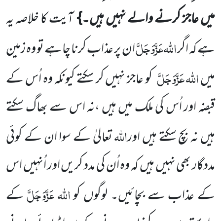
میں عاجز کرنے والے نہیں ہیں۔}
آیت کا خلاصہ یہ
اللہ
عَزَّوَجَلَّ
ہے کہ اگر
ان پر عذاب کرنا چاہے تو وہ زمین
اللہ
عَزَّوَجَلَّ
میں
کو عاجز نہیں کر سکتے کیونکہ وہ اُس کے
قبضہ اور اُس کی ملک میں ہیں ،نہ اس سے بھاگ سکتے
اللہ
ہیں نہ بچ سکتے ہیں اور
تعالیٰ کے سوا ان کے کوئی
مددگار بھی نہیں ہیں کہ وہ اُن کی مدد کریں اور اُنہیں اس
اللہ عَزَّوَجَلَّ
کے عذاب سے بچائیں۔ لوگوں کو
کے