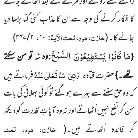
راستے سے روکنے اور مرنے کے بعد اٹھائے جانے
کا انکار کرنے کی وجہ سے ان کاعذاب کئی گنا بڑھا دیا
خازن، ہود، تحت الآیۃ:
،
جائے گا۔ (
۲۰
۲ / ۳۴۷
)
مَا كَانُوْا یَسْتَطِیْعُوْنَ السَّمْعَ
:
{
وہ نہ تو سن سکتے
رَضِیَ اللہُ تَعَالٰی عَنْہُ
تھے۔}
حضرت قتادہ
فرماتے ہیں
کہ وہ حق سننے سے بہرے ہوگئے تو کوئی بھلائی کی بات
سن کر نفع نہیں اُٹھاتے اور نہ وہ آیاتِ قدرت کو دیکھ
خازن، ہود، تحت
کر فائدہ اُٹھاتے ہیں۔(