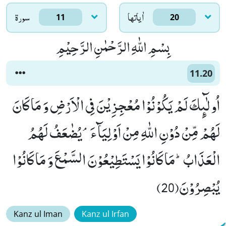
اٰياتها
سورۃ
11
20
بِسْمِ اللّٰهِ الرَّحْمٰنِ الرَّحِیْمِ
11.20
اُولٰٓىٕكَ لَمْ یَكُوْنُوْا مُعْجِزِیْنَ فِی الْاَرْضِ وَ مَا كَانَ
لَهُمْ مِّنْ دُوْنِ اللّٰهِ مِنْ اَوْلِیَآءَۘ-یُضٰعَفُ لَهُمُ
الْعَذَابُؕ-مَا كَانُوْا یَسْتَطِیْعُوْنَ السَّمْعَ وَ مَا كَانُوْا
یُبْصِرُوْنَ(20)
Kanz ul Iman
Kanz ul Irfan