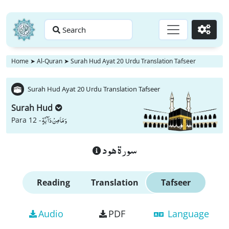
Search
Go
Home
➤
Al-Quran
➤
Surah Hud Ayat 20 Urdu Translation Tafseer
Surah Hud Ayat 20 Urdu Translation Tafseer
Surah Hud
وَ مَا مِنْ دَآبَّةٍ
Para 12 -
سورة هود
Reading
Translation
Tafseer
Audio
PDF
Language