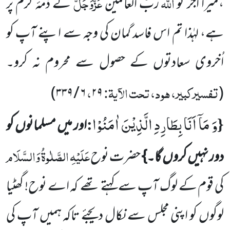
اللہ
عَزَّوَجَلَّ
،میرا اجر تو
ربُّ العالَمین
کے ذمۂ کرم پر
ہے، لہٰذا تم اس فاسد گمان کی وجہ سے اپنے آپ کو
اُخروی سعادتوں کے حصول سے محروم نہ کرو۔
تفسیرکبیر، ہود، تحت الآیۃ:
،
)
۳۳۹
/
۶
۲۹
(
وَ مَاۤ اَنَا بِطَارِدِ الَّذِیْنَ اٰمَنُوْا
:
{
اور میں مسلمانوں کو
عَلَیْہِ الصَّلٰوۃُ وَالسَّلَام
دور نہیں کروں گا۔}
حضرت نوح
کی قوم کے لوگ
آپ سے کہتے تھے
کہ اے نوح! گھٹیا
لوگوں کو اپنی مجلس سے نکال دیجئے تاکہ ہمیں آپ کی