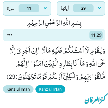
اٰياتها
سورۃ
11
29
بِسْمِ اللّٰهِ الرَّحْمٰنِ الرَّحِیْمِ
11.29
وَ یٰقَوْمِ لَاۤ اَسْــٴَـلُكُمْ عَلَیْهِ مَالًاؕ-اِنْ اَجْرِیَ اِلَّا
عَلَى اللّٰهِ وَ مَاۤ اَنَا بِطَارِدِ الَّذِیْنَ اٰمَنُوْاؕ-اِنَّهُمْ
مُّلٰقُوْا رَبِّهِمْ وَ لٰـكِنِّیْۤ اَرٰىكُمْ قَوْمًا تَجْهَلُوْنَ(29)
Kanz ul Iman
Kanz ul Irfan
کنزالعرفان