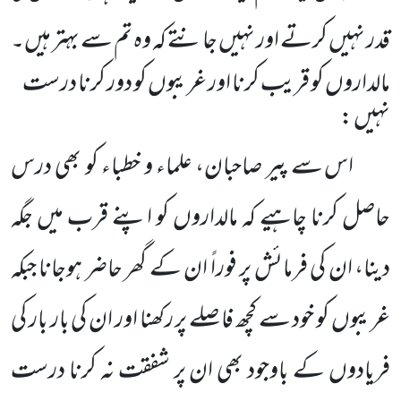
قدر نہیں کرتے اور نہیں جانتے کہ وہ تم سے بہتر ہیں۔
مالداروں کو قریب کرنا اور غریبوں کو دور کرنا درست
نہیں :
اس سے پیر صاحبان، علماء و خطباء کو بھی درس
حاصل کرنا چاہیے کہ مالداروں کو اپنے قرب میں جگہ
دینا، ان کی فرمائش پر فوراً ان کے گھر حاضر ہوجانا جبکہ
غریبوں کو خود سے کچھ فاصلے پر رکھنا اور ان کی بار بار کی
فریادوں کے باوجود بھی ان پر شفقت نہ کرنا درست