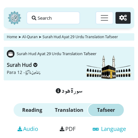
Search
Go
Home
➤
Al-Quran
➤
Surah Hud Ayat 29 Urdu Translation Tafseer
Surah Hud Ayat 29 Urdu Translation Tafseer
Surah Hud
وَ مَا مِنْ دَآبَّةٍ
Para 12 -
سورة هود
Reading
Translation
Tafseer
Audio
PDF
Language