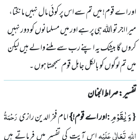
اور اے قوم! میں تم سے اس پر کوئی مال نہیں مانگتا،
میرا اجر تو اللہ ہی پر ہے اور میں مسلمانوں کو دور نہیں
کروں گا بیشک یہ اپنے رب سے ملنے والے ہیں لیکن
میں تم لوگوں کو بالکل جاہل قوم سمجھتا ہوں ۔
تفسیر : ‎صراط الجنان
وَ یٰقَوْمِ
{
:
رَحْمَۃُ
اور اے قوم!}
امام فخر الدین رازی
اللہِ تَعَالٰی عَلَیْہِ
اس آیت کی تفسیر میں فرماتے ہیں