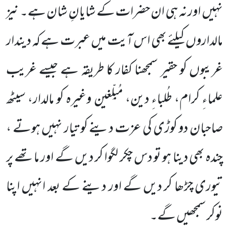
نہیں اور نہ ہی ان حضرات کے شایانِ شان ہے۔ نیز
مالداروں کیلئے بھی اس آیت میں عبرت ہے کہ دیندار
غریبوں کو حقیر سمجھنا کفار کا طریقہ ہے جیسے غریب
علماءِ کرام، طُلبا
ء
ِ دین، مُبلِّغین وغیرہ کو مالدار، سیٹھ
صاحبان دو کوڑی کی عزت دینے کو تیار نہیں ہوتے ،
چندہ بھی دینا ہو تو دس چکر لگوا کر دیں گے اور ماتھے پر
تیوری چڑھا کر دیں گے اور دینے کے بعد انہیں اپنا
نوکر سمجھیں گے۔