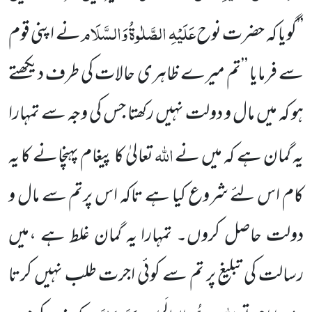
عَلَیْہِ الصَّلٰوۃُ وَالسَّلَام
’’گویا کہ حضرت
نوح
نے اپنی قوم
سے فرمایا ’’تم میرے ظاہری حالات کی طرف دیکھتے
ہو کہ میں مال و دولت نہیں رکھتا جس کی
وجہ سے تمہارا
اللہ
یہ گمان ہے کہ میں نے
تعالیٰ کا پیغام پہنچانے کا یہ
کام اس لئے شروع کیا ہے تاکہ اس پرتم سے مال و
دولت
حاصل کروں۔ تمہارا یہ گمان غلط ہے ،میں
رسالت کی تبلیغ پر تم سے کوئی اجرت طلب نہیں کرتا