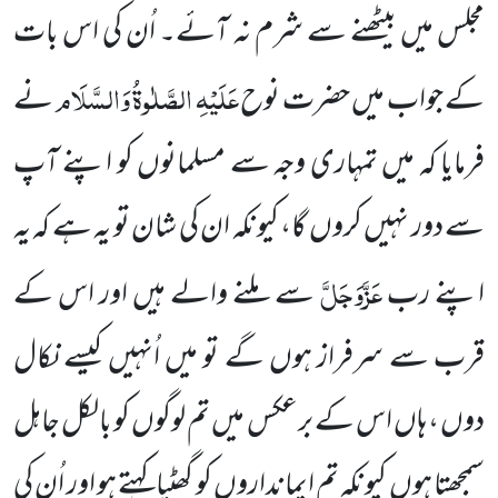
مجلس میں بیٹھنے سے شرم نہ آئے۔
اُن کی اس بات
عَلَیْہِ الصَّلٰوۃُ وَالسَّلَام
کے جواب میں حضرت نوح
نے
فرمایا کہ میں تمہاری وجہ سے مسلمانوں کو اپنے آپ
سے دور نہیں کروں گا، کیونکہ ان کی شان تو یہ ہے کہ یہ
عَزَّوَجَلَّ
اپنے رب
سے ملنے والے ہیں اور اس کے
قرب سے سرفراز
ہوں گے تو میں اُنہیں کیسے نکال
دوں ، ہاں اس کے برعکس
میں تم لوگوں کو بالکل جاہل
سمجھتا ہوں کیونکہ تم ایمانداروں کو گھٹیا کہتے ہو اور اُن کی