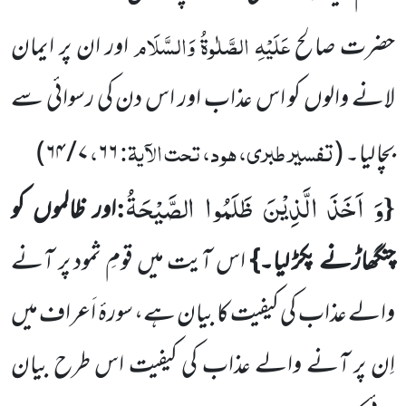
عَلَیْہِ الصَّلٰوۃُ وَالسَّلَام
حضرت صالح
اور ان پر ایمان
لانے والوں کو اس عذاب اور اس دن کی رسوائی سے
تفسیر طبری، ہود، تحت الآیۃ:
،
بچا لیا۔
(
۶۶
۷
/
۶۴
)
وَ اَخَذَ الَّذِیْنَ ظَلَمُوا الصَّیْحَةُ
:
{
اور ظالموں کو
چنگھاڑنے پکڑ لیا۔}
اس آیت میں قومِ ثمود پر آنے
والے عذاب کی کیفیت کا بیان ہے، سورۂ اَعراف میں
اِن پر آنے والے عذاب کی کیفیت اس طرح بیان