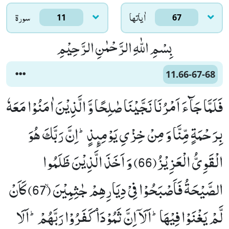
اٰياتها
سورۃ
11
67
بِسْمِ اللّٰهِ الرَّحْمٰنِ الرَّحِیْمِ
11.66-67-68
فَلَمَّا جَآءَ اَمْرُنَا نَجَّیْنَا صٰلِحًا وَّ الَّذِیْنَ اٰمَنُوْا مَعَهٗ
بِرَحْمَةٍ مِّنَّا وَ مِنْ خِزْیِ یَوْمِىٕذٍؕ-اِنَّ رَبَّكَ هُوَ
الْقَوِیُّ الْعَزِیْزُ(66) وَ اَخَذَ الَّذِیْنَ ظَلَمُوا
الصَّیْحَةُ فَاَصْبَحُوْا فِیْ دِیَارِهِمْ جٰثِمِیْنَۙ (67) كَاَنْ
لَّمْ یَغْنَوْا فِیْهَاؕ-اَلَاۤ اِنَّ ثَمُوْدَاۡ كَفَرُوْا رَبَّهُمْؕ-اَلَا