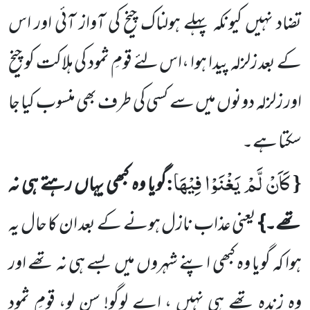
تضاد نہیں کیونکہ پہلے ہولناک چیخ کی آواز آئی اور اس
کے بعد زلزلہ پیدا ہوا ،اس لئے قومِ ثمود کی ہلاکت کو چیخ
اور زلزلہ دونوں میں سے کسی کی طرف بھی منسوب کیا جا
سکتا ہے۔
كَاَنْ لَّمْ یَغْنَوْا فِیْهَا
:
{
گویا وہ کبھی یہاں رہتے ہی نہ
تھے۔}
یعنی عذاب نازل ہونے کے بعد ان کا حال یہ
ہوا کہ گویا وہ کبھی اپنے شہروں میں بسے ہی نہ تھے اور
وہ زندہ تھے ہی نہیں ، اے لوگو! سن لو، قومِ ثمود