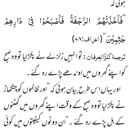
ہوئی کہ
فَاَخَذَتْهُمُ الرَّجْفَةُ فَاَصْبَحُوْا فِیْ دَارِهِمْ
’’
جٰثِمِیْنَ
اعراف:
)
۷۸
(
‘‘
ترجمۂ
کنزُالعِرفان
: تو انہیں زلزلے نے پکڑ لیا تو وہ صبح
کو اپنے
گھروں میں اوندھے پڑے رہ گئے۔
اور یہاں اس طرح بیان ہوئی کہ ’’اور ظالموں کو چنگھاڑ
نے پکڑ لیا تو وہ صبح کے وقت اپنے گھروں میں گھٹنوں
کے
بل پڑے رہ گئے ۔‘‘ان دونوں کیفیتوں میں کوئی