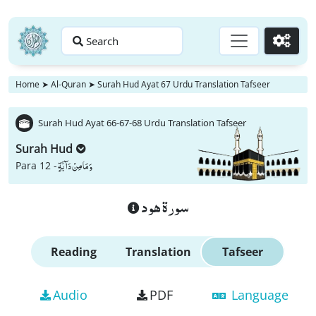
Search
Go
Home
➤
Al-Quran
➤
Surah Hud Ayat 67 Urdu Translation Tafseer
Surah Hud Ayat 66-67-68 Urdu Translation Tafseer
Surah Hud
وَ مَا مِنْ دَآبَّةٍ
Para 12 -
سورة هود
Reading
Translation
Tafseer
Audio
PDF
Language