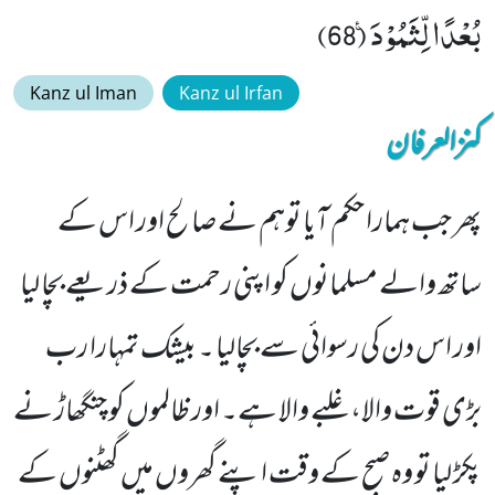
بُعْدًا لِّثَمُوْدَ۠ (68)
Kanz ul Iman
Kanz ul Irfan
کنزالعرفان
پھر جب ہمارا حکم آیا توہم نے صا لح اور اس کے
ساتھ والے مسلمانوں کو اپنی رحمت کے ذریعے بچا لیا
اور اس دن کی رسوائی سے بچالیا ۔ بیشک تمہارا رب
بڑی قوت والا، غلبے والا ہے۔ اور ظالموں کو چنگھاڑ نے
پکڑ لیا تو وہ صبح کے وقت اپنے گھروں میں گھٹنوں کے