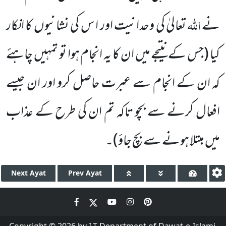
اللہ
نے
تعالیٰ کی وحدانیت اور ا س کی نشانیوں کا انکار
کیا
(جس کے نتیجے میں ان کا یہ انجام ہوا تو تمہیں چاہئے
کہ ان کے انجام سے عبرت حاصل کرو اور ان جیسے
افعال کرنے سے بچو تاکہ تم ان کی طرح کے عذاب
میں مبتلا ہونے سے بچ جاؤ)۔
Next
Ayat
Prev
Ayat