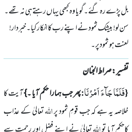
بل پڑے رہ گئے۔ گویا وہ کبھی یہاں رہتے ہی نہ تھے۔
سن لو! بیشک ثمود نے اپنے رب کا انکار کیا۔ خبردار!
لعنت ہو ثمود پر۔
تفسیر : ‎صراط الجنان
فَلَمَّا جَآءَ اَمْرُنَا
:
{
پھر جب ہمارا حکم آیا ۔}
آیت کا
اللہ
خلاصہ یہ ہے کہ جب قومِ ثمود پر
تعالیٰ کے عذاب
اللہ
کاحکم آیا تو
تعالیٰ نے اپنے فضل اور رحمت سے