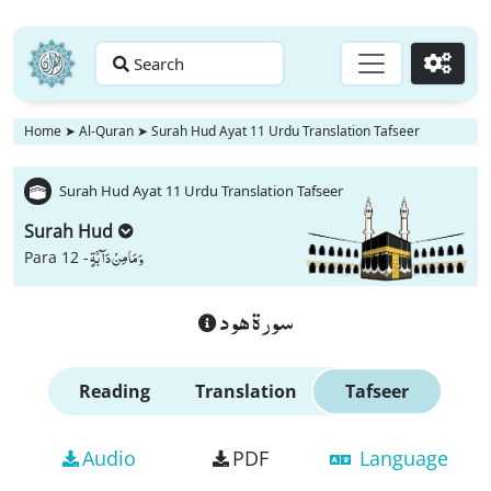
Search
Go
Home
➤
Al-Quran
➤
Surah Hud Ayat 11 Urdu Translation Tafseer
Surah Hud Ayat 11 Urdu Translation Tafseer
Surah Hud
وَ مَا مِنْ دَآبَّةٍ
Para 12 -
سورة هود
Reading
Translation
Tafseer
Audio
PDF
Language