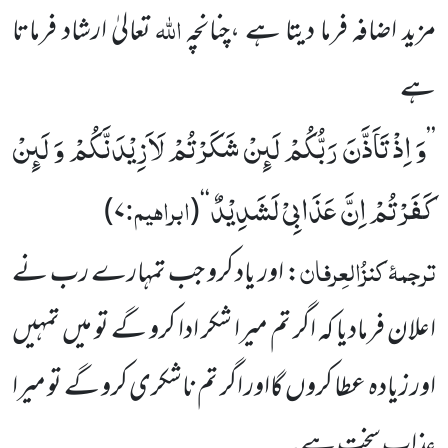
اللہ
مزید اضافہ فرما دیتا ہے ،چنانچہ
تعالیٰ ارشاد فرماتا
ہے
وَ اِذْ تَاَذَّنَ رَبُّكُمْ لَىٕنْ شَكَرْتُمْ لَاَزِیْدَنَّكُمْ وَ لَىٕنْ
’’
كَفَرْتُمْ اِنَّ عَذَابِیْ لَشَدِیْدٌ
ابراہیم:
)
۷
(
‘‘
ترجمۂ
کنزُالعِرفان
: اور یاد کرو جب تمہارے رب نے
اعلان
فرمادیا کہ اگر تم میرا شکر ادا کرو گے تو میں تمہیں
اور زیادہ عطا کروں
گااور اگر تم ناشکری کرو گے تو میرا
عذاب سخت ہے۔