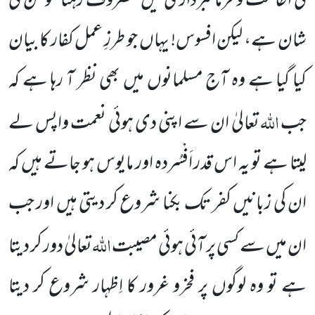
کی اطاعت
و فرمانبرداری میں مصروف رہنا مومن کی
شان ہے، لیکن افسوس! یہاں جو طرزِ عمل کفار کا بیان
کیا گیا ہے وہ آج مسلمانوں
میں بھی نظر آ رہا ہے کہ
اللہ
جب
تعالیٰ ان سے اپنی دی ہوئی نعمت واپس لے
لیتا ہے تو یہ اس قدر اَفْسُردہ اور مایوس ہو جاتے
ہیں کہ
ان کی زبانیں کفر تک بکنا شروع کر دیتی ہیں اور جب
اللہ
ان میں سے کسی پر آئی ہوئی مصیبت
تعالیٰ دور کر دیتا
ہے تو وہ لوگوں پر فخرو غرور کا اِظہار شروع کر دیتا