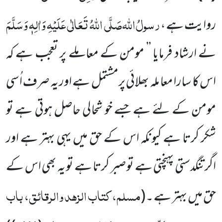
رسولُ
اللہ
صَلَّی اللہُ تَعَالٰی عَلَیْہِ وَاٰلِہٖ وَسَلَّمَ
روایت ہے ،
نے ارشاد فرمایا
’’ مومن کے معاملے پر تعجب ہے کہ
اس کا سارا معا ملہ بھلائی پرمشتمل ہے اور یہ صرف اُسی
مومن کے لئے ہے جسے خو شحالی
حاصل ہوتی ہے تو
شکر کرتا ہے کیونکہ اس کے حق میں یہی بہتر ہے اور
اگر تنگدستی پہنچتی ہے تو صبر کرتا ہے تو یہ بھی اس کے
مسلم، کتاب الزہد والرقائق، باب
حق
میں بہتر ہے ۔
(