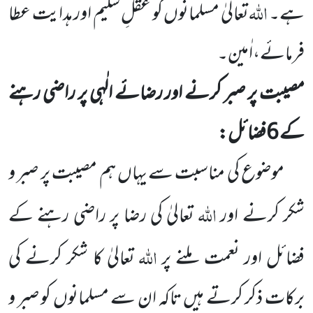
اللہ
ہے۔
تعالیٰ مسلمانوں کو عقلِ سلیم اور ہدایت عطا
فرمائے،اٰمین۔
مصیبت پر صبر کرنے اور رضائے الٰہی پر راضی رہنے
کے
6
فضائل:
موضوع کی مناسبت
سے یہاں ہم مصیبت پر صبر و
اللہ
شکر کرنے
اور
تعالیٰ کی
رضا پر راضی رہنے کے
اللہ
فضائل اور نعمت ملنے پر
تعالیٰ کا شکر
کرنے کی
برکات ذکر کرتے ہیں تاکہ ان سے مسلمانوں کو صبر و