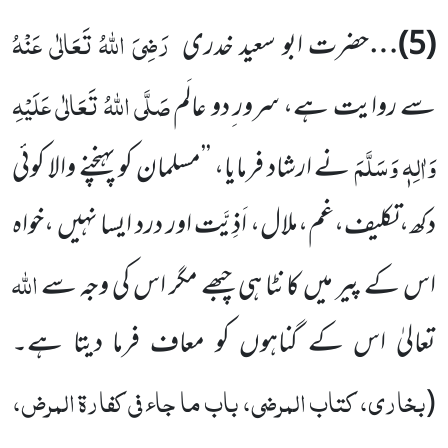
رَضِیَ اللہُ تَعَالٰی عَنْہُ
(
5
)…
حضرت ابو سعید خدری
صَلَّی اللہُ تَعَالٰی عَلَیْہِ
سے روایت ہے، سرور ِدو عالَم
وَاٰلِہٖ وَسَلَّمَ
نے ارشاد فرمایا،
’’مسلمان کو پہنچنے والا کوئی
دکھ،تکلیف،غم،ملال، اَذِیَّت اور درد ایسا نہیں ،خواہ
اللہ
اس کے پیر میں کانٹا ہی چبھے مگر اس کی وجہ سے
تعالیٰ اس کے گناہوں کو معاف فرما دیتا ہے۔
بخاری، کتاب المرضی، باب ما جاء فی کفارۃ المرض،
(