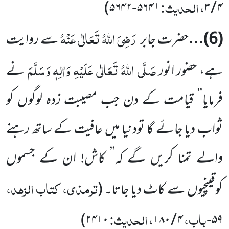
، الحدیث:
)
۵۶۴۲
-
۵۶۴۱
۳
/
۴
رَضِیَ اللہُ تَعَالٰی عَنْہُ
(
6
)…
حضرت جابر
سے روایت
صَلَّی اللہُ تَعَالٰی عَلَیْہِ وَاٰلِہٖ وَسَلَّمَ
ہے، حضور انور
نے
فرمایا’’ قیامت کے دن جب مصیبت زدہ لوگوں کو
ثواب دیا جائے گا تودنیا میں عافیت کے ساتھ رہنے
والے تمنا کریں گے کہ’’ کاش! ان کے جسموں
ترمذی، کتاب الزہد،
کوقینچیوں سے کاٹ دیا جاتا۔
(
باب،
، الحدیث:
)
۲۴۱۰
۱۸۰
/
۴
-
۵۹