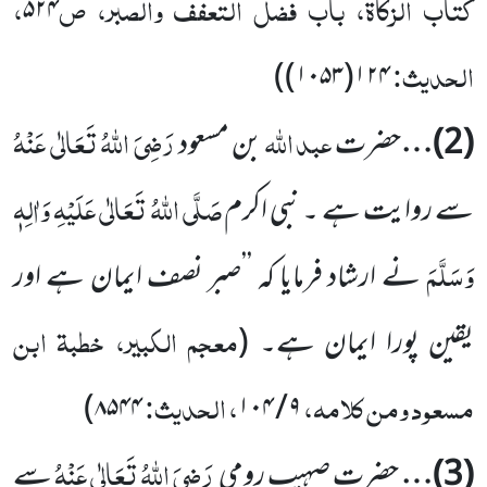
کتاب الزکاۃ، باب فضل التعفف والصبر، ص
،
۵۲۴
الحدیث:
)
۱۲۴(۱۰۵۳)
عبد
اللہ
رَضِیَ اللہُ تَعَالٰی عَنْہُ
(
2
)…
حضرت
بن مسعود
صَلَّی اللہُ تَعَالٰی عَلَیْہِ وَاٰلِہٖ
سے روایت ہے ۔ نبی اکرم
وَسَلَّمَ
نے ارشاد
فرمایا کہ ’’صبر نصف ایمان ہے اور
معجم الکبیر، خطبۃ ابن
یقین پورا ایمان ہے۔
(
مسعود ومن کلامہ،
، الحدیث:
)
۸۵۴۴
۱۰۴
/
۹
رَضِیَ اللہُ تَعَالٰی عَنْہُ
(
3
)…
حضرت
صہیب رومی
سے