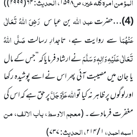
المؤمن امرہ کلّہ خیر، ص
، الحدیث:
)
۶۴(۲۹۹۹)
۱۵۹۸
عبد
اللہ
رَضِیَ اللہُ تَعَالٰی
(
4
)…
حضرت
بن عبا س
عَنْہُمَا
صَلَّی اللہُ
سے روایت ہے، تاجدارِ رسالت
تَعَالٰی عَلَیْہِ وَاٰلِہٖ وَسَلَّمَ
نے
ارشاد فرمایا کہ’’ جس کے مال
یا جان میں مصیبت آئی پھر اس نے اسے پوشیدہ رکھا
اللہ
عَزَّوَجَلَّ
اور لوگوں پر ظاہر نہ کیا تو
پر حق
ہے کہ اس کی
معجم الاوسط، باب الالف، من
مغفرت فرمادے۔
(
اسمہ احمد،
، الحدیث:
)
۷۳۷
۲۱۴
/
۱