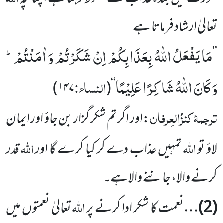
تعالیٰ ارشاد فرماتا ہے
مَا یَفْعَلُ اللّٰهُ بِعَذَابِكُمْ اِنْ شَكَرْتُمْ وَ اٰمَنْتُمْؕ-
’’
وَ كَانَ اللّٰهُ شَاكِرًا عَلِیْمًا
النساء:
)
۱۴۷
(
‘‘
ترجمۂ
کنزُالعِرفان
:اور اگر تم شکر گزار بن جاؤ اور ایمان
اللہ
اللہ
لاؤ تو
تمہیں عذاب دے کر کیا کرے گا اور
قدر
کرنے والا، جاننے والاہے۔
اللہ
(
2
)…
نعمت کا شکر ادا کرنے پر
تعالیٰ نعمتوں میں