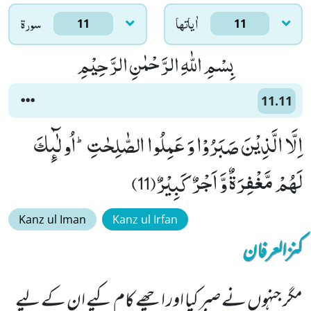
اٰياتها
سورۃ
11
11
بِسْمِ اللّٰهِ الرَّحْمٰنِ الرَّحِیْمِ
11.11
اِلَّا الَّذِیْنَ صَبَرُوْا وَ عَمِلُوا الصّٰلِحٰتِؕ-اُولٰٓىٕكَ
لَهُمْ مَّغْفِرَةٌ وَّ اَجْرٌ كَبِیْرٌ(11)
Kanz ul Iman
Kanz ul Irfan
کنزالعرفان
مگر جنہوں نے صبر کیا اور اچھے کام کیے ان کے لیے