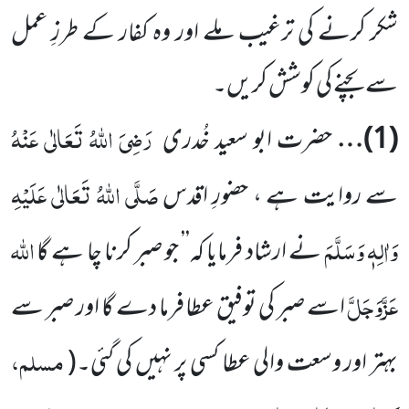
شکر کرنے کی ترغیب ملے اور وہ کفار کے طرزِ عمل
سے بچنے
کی کوشش کریں۔
رَضِیَ اللہُ تَعَالٰی عَنْہُ
(
1
)…
حضرت ابو سعید خُدری
صَلَّی اللہُ تَعَالٰی عَلَیْہِ
سے روایت ہے ، حضورِ اقدس
وَاٰلِہٖ وَسَلَّمَ
اللہ
نے ارشاد فرمایا
کہ’’ جو صبر کرنا چا ہے گا
عَزَّوَجَلَّ
اسے صبر کی توفیق عطا فرما دے گا اور صبر سے
مسلم،
بہتر اور وسعت والی عطا کسی پر نہیں کی گئی۔
(