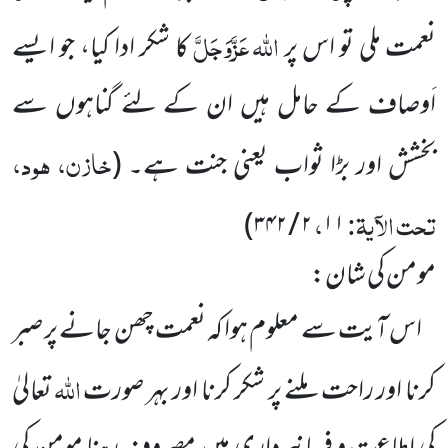
اللہ
عَزَّوَجَلَّ
نعمت ملی تو اس پر
کا شکر ادا کیا، جو ایسے
اَوصاف کے حامل ہیں ان کے لئے گناہوں سے
خازن، ہود،
بخشش
اور بڑا ثواب یعنی جنت ہے۔
(
تحت الآیۃ:
،
)
۳۴۲
/
۲
۱۱
مومن کی شان:
اس آیت سے معلوم ہوا کہ نعمت چھن جانے پر صبر
اللہ
کرنا اور راحت ملنے پر شکر کرنا اور بہر صورت
تعالیٰ