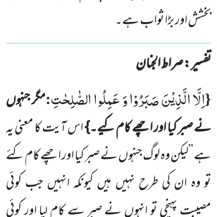
بخشش اور بڑا ثواب ہے۔
تفسیر : ‎صراط الجنان
اِلَّا الَّذِیْنَ صَبَرُوْا وَ عَمِلُوا الصّٰلِحٰتِ
:
{
مگر جنہوں
نے صبر کیا اور اچھے کام کیے۔}
اس آیت کا معنی یہ
ہے ’’لیکن وہ لوگ جنہوں نے صبر کیا اور اچھے کام کئے
تو وہ ان کی طرح نہیں ہیں کیونکہ انہیں جب کوئی
مصیبت پہنچی تو انہوں نے صبر
سے کام لیا اور کوئی