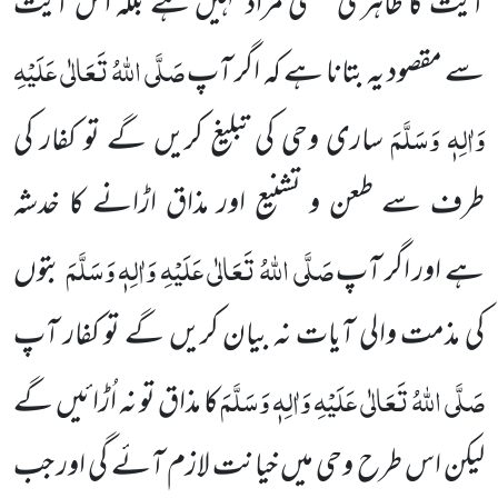
آیت کا ظاہری معنی مراد نہیں ہے بلکہ اس آیت
صَلَّی اللہُ تَعَالٰی عَلَیْہِ
سے مقصود یہ بتانا ہے کہ اگر
آپ
وَاٰلِہٖ وَسَلَّمَ
ساری وحی
کی تبلیغ کریں گے
تو کفار کی
طرف سے طعن و تشنیع اور مذاق اڑانے کا خدشہ
صَلَّی اللہُ تَعَالٰی عَلَیْہِ وَاٰلِہٖ وَسَلَّمَ
ہے
اور اگر آپ
بتوں
کی مذمت والی آیات نہ بیان کریں گے تو کفار آپ
صَلَّی اللہُ تَعَالٰی عَلَیْہِ وَاٰلِہٖ وَسَلَّمَ
کا مذاق تو نہ اُڑائیں گے
لیکن اس طرح وحی میں خیانت لازم آئے گی اور جب