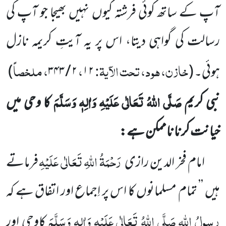
آپ کے ساتھ کوئی فرشتہ کیوں نہیں بھیجا جو آپ کی
رسالت کی گواہی دیتا، اس پر یہ آیتِ کریمہ نازل
خازن، ہود، تحت الآیۃ:
،
، ملخصاً
ہوئی۔
(
۱۲
۲
/
۳۴۳
)
صَلَّی اللہُ تَعَالٰی عَلَیْہِ وَاٰلِہٖ وَسَلَّمَ
نبی کریم
کا وحی میں
خیانت کرنا ناممکن ہے:
رَحْمَۃُ اللہِ تَعَالٰی عَلَیْہِ
امام فخر الدین رازی
فرماتے
ہیں ’’ تمام مسلمانوں کا اس پر اِجماع اور اتفاق ہے کہ
رسولُ اللہ صَلَّی
اللہُ تَعَالٰی عَلَیْہِ وَاٰلِہٖ وَسَلَّمَ
کاوحی اور