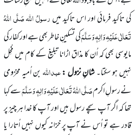
ہے، اس کے باوجود
تعالیٰ نے انہیں تبلیغِ رسالت
رسولُ اللہ صَلَّی
اللہُ
کی تاکید فرمائی اور اس تاکید میں
تَعَالٰی عَلَیْہِ وَاٰلِہٖ وَسَلَّمَ
کی تسکینِ خاطر بھی ہے اور کفار کی
مایوسی بھی کہ اُن
کا مذاق اڑانا تبلیغ کے کام میں مُخِل
عبداللہ
نہیں ہو سکتا۔
شانِ نزول :
بن اُمیہ مخزومی
صَلَّی اللہُ تَعَالٰی عَلَیْہِ وَاٰلِہٖ وَسَلَّمَ
نے رسولِ اکرم
سے کہا
تھا کہ اگر آپ سچے رسول ہیں اور آپ کا خدا ہر چیز پر
قادر ہے تو اُس نے آپ پر خزانہ کیوں نہیں اُتارا یا