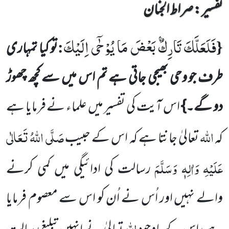
تفسیر : ‎صراط الجنان
فَلَعَلَّكَ تَارِكٌۢ بَعْضَ مَا یُوْحٰۤى اِلَیْكَ
:
{
تو کیا تمہاری
طرف جو وحی بھیجی جاتی ہے تم اس میں سے کچھ چھوڑ
دو گے۔}
اس آیت کی تفسیر میں علماء نے فرمایا ہے
اللہ
صَلَّی اللہُ تَعَالٰی
کہ
تعالیٰ جانتا ہے کہ اس کے حبیب
عَلَیْہِ وَاٰلِہٖ وَسَلَّمَ
رسالت کی ادائیگی
میں کمی کرنے
والے نہیں اور اُس نے اُن کو اس سے معصوم فرمایا
اللہ