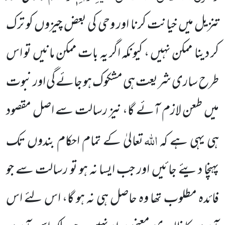
تنزیل میں خیانت کرنا اور وحی کی بعض چیزوں کو ترک
کر دینا ممکن نہیں ، کیونکہ
اگر یہ بات ممکن مانیں تو اس
طرح ساری شریعت ہی مشکوک ہو جائے گی اور نبوت
میں طعن لازم آئے گا، نیز رسالت سے
اصل مقصود
اللہ
ہی یہی ہے کہ
تعالیٰ
کے تمام احکام بندوں تک
پہنچا دیئے جائیں اور جب ایسا نہ ہو تو رسالت سے جو
فائدہ
مطلوب تھا وہ حاصل ہی نہ ہو گا، اس لئے اس