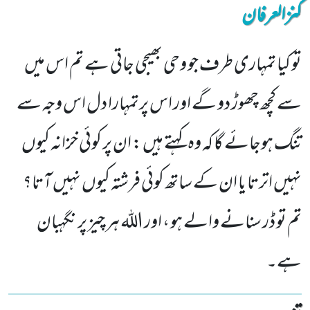
کنزالعرفان
تو کیا تمہاری طرف جو وحی بھیجی جاتی ہے تم اس میں
سے کچھ چھوڑ دو گے اور اس پرتمہارا دل اس وجہ سے
تنگ ہوجائے گا کہ وہ کہتے ہیں : ان پر کوئی خزانہ کیوں
نہیں اترتا یا ان کے ساتھ کوئی فرشتہ کیوں نہیں آتا؟
تم تو ڈر سنانے والے ہو ، اور اللہ ہر چیز پر نگہبان
ہے۔