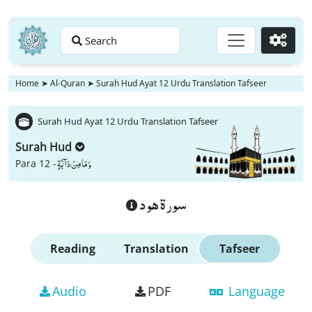
Search
Go
Home
➤
Al-Quran
➤
Surah Hud Ayat 12 Urdu Translation Tafseer
Surah Hud Ayat 12 Urdu Translation Tafseer
Surah Hud
وَ مَا مِنْ دَآبَّةٍ
Para 12 -
سورة هود
Reading
Translation
Tafseer
Audio
PDF
Language