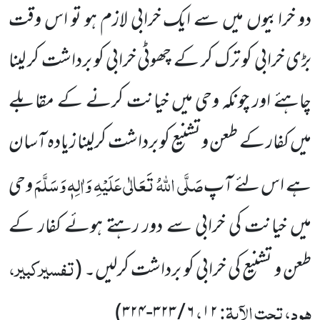
دو خرابیوں میں سے ایک خرابی لازم ہو تو اس وقت
بڑی خرابی کو ترک کر کے چھوٹی خرابی کو برداشت کر لینا
چاہئے اور چونکہ وحی میں خیانت کرنے کے مقابلے
میں کفار کے طعن و تشنیع کو برداشت کرلینا زیادہ آسان
صَلَّی اللہُ تَعَالٰی عَلَیْہِ وَاٰلِہٖ وَسَلَّمَ
ہے اس لئے آپ
وحی
میں خیانت کی خرابی سے دور رہتے ہوئے کفار کے
تفسیرکبیر،
طعن و تشنیع کی خرابی کو برداشت کرلیں۔
(
ہود، تحت الآیۃ:
،
)
۳۲۴
-
۳۲۳
/
۶
۱۲