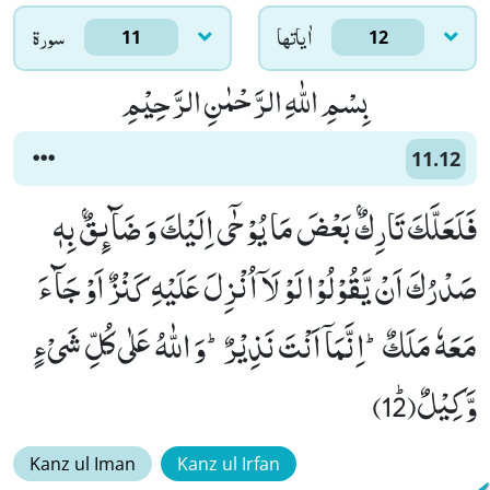
اٰياتها
سورۃ
11
12
بِسْمِ اللّٰهِ الرَّحْمٰنِ الرَّحِیْمِ
11.12
فَلَعَلَّكَ تَارِكٌۢ بَعْضَ مَا یُوْحٰۤى اِلَیْكَ وَ ضَآىٕقٌۢ بِهٖ
صَدْرُكَ اَنْ یَّقُوْلُوْا لَوْ لَاۤ اُنْزِلَ عَلَیْهِ كَنْزٌ اَوْ جَآءَ
مَعَهٗ مَلَكٌؕ-اِنَّمَاۤ اَنْتَ نَذِیْرٌؕ-وَ اللّٰهُ عَلٰى كُلِّ شَیْءٍ
وَّكِیْلٌﭤ(12)
Kanz ul Iman
Kanz ul Irfan