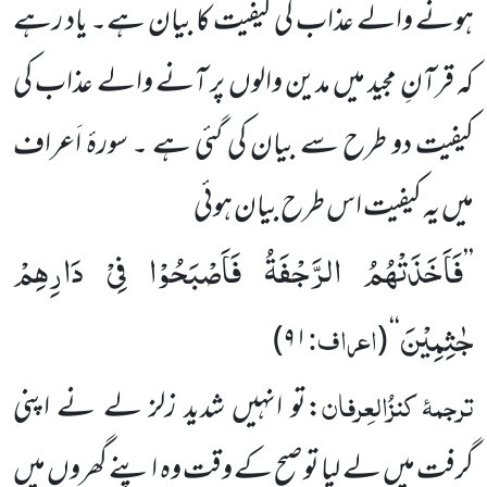
ہونے والے عذاب کی کیفیت کا بیان ہے۔ یاد رہے
کہ قرآنِ مجید میں مدین والوں پر آنے والے عذاب کی
کیفیت دو طرح سے بیان کی گئی ہے ۔ سورۂ اَعراف
میں یہ کیفیت اس طرح بیان ہوئی
فَاَخَذَتْهُمُ الرَّجْفَةُ فَاَصْبَحُوْا فِیْ دَارِهِمْ
’’
جٰثِمِیْنَ
اعراف:
)
۹۱
(
‘‘
ترجمۂ
کنزُالعِرفان
:تو انہیں شدید زلز لے نے اپنی
گرفت
میں
لے لیا تو صبح کے وقت وہ اپنے گھروں میں