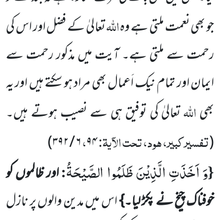
اللہ
جو بھی نعمت ملتی ہے وہ
تعالیٰ کے فضل اور اس کی
رحمت سے ملتی ہے۔ آیت میں مذکور رحمت سے
ایمان اور تمام نیک اَعمال بھی مراد ہو سکتے ہیں اور یہ
اللہ
بھی
تعالیٰ کی توفیق ہی سے نصیب ہوتے ہیں۔
تفسیر کبیر، ہود، تحت الآیۃ:
،
)
۳۹۲
/
۶
۹۴
(
وَ اَخَذَتِ الَّذِیْنَ ظَلَمُوا الصَّیْحَةُ
:
{
اور ظالموں کو
خوفناک چیخ نے پکڑ لیا۔}
اس میں مدین والوں پر نازل