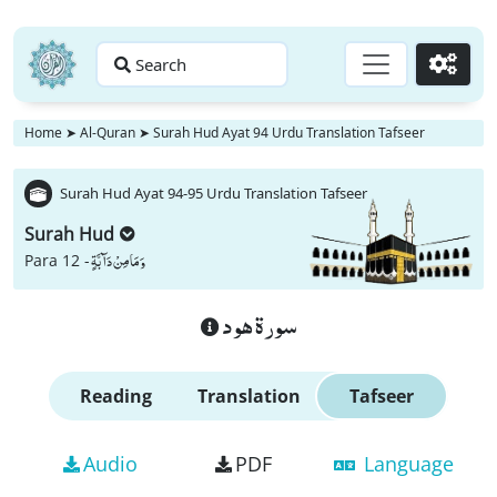
Search
Go
Home
➤
Al-Quran
➤
Surah Hud Ayat 94 Urdu Translation Tafseer
Surah Hud Ayat 94-95 Urdu Translation Tafseer
Surah Hud
وَ مَا مِنْ دَآبَّةٍ
Para 12 -
سورة هود
Reading
Translation
Tafseer
Audio
PDF
Language