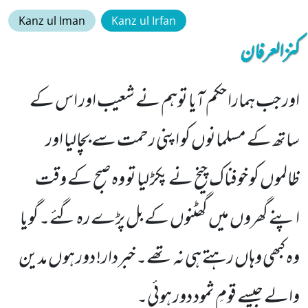
Kanz ul Iman
Kanz ul Irfan
کنزالعرفان
اور جب ہمارا حکم آیا توہم نے شعیب اور اس کے
ساتھ کے مسلمانوں کو اپنی رحمت سے بچالیا اور
ظالموں کو خوفناک چیخ نے پکڑ لیا تو وہ صبح کے وقت
اپنے گھروں میں گھٹنوں کے بل پڑے رہ گئے۔ گویا
وہ کبھی وہاں رہتے ہی نہ تھے۔ خبردار! دور ہوں مدین
والے جیسے قومِ ثمود دور ہوئی۔