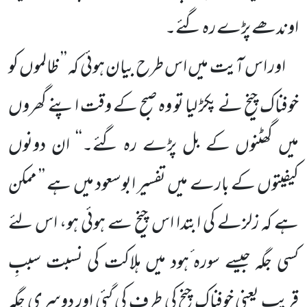
اوندھے پڑے رہ گئے۔
اور اس آیت میں اس طرح بیان ہوئی کہ ’’ ظالموں کو
خوفناک چیخ نے پکڑ لیا تو وہ صبح کے وقت اپنے گھروں
میں
گھٹنوں کے بل پڑے رہ گئے۔‘‘ ان دونوں
کیفیتوں کے بارے میں تفسیر ابوسعود میں ہے ’’ ممکن
ہے کہ زلزلے کی ابتدا اس
چیخ سے ہوئی ہو، اس لئے
کسی جگہ جیسے سورہ ٔہود میں ہلاکت کی نسبت سببِ
قریب یعنی خوفناک چیخ کی
طرف کی گئی اور دوسری
جگہ