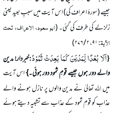
جیسے
(سورۂ اعراف کی)
اس آیت میں سببِ بعید یعنی
ابو سعود، الاعراف، تحت
زلزلے کی طرف کی گئی۔
(
الآیۃ:
،
)
۲۷۶
/
۲
۹۱
اَلَا بُعْدًا لِّمَدْیَنَ كَمَا بَعِدَتْ ثَمُوْدُ
:
{
خبردار! مدین
والے دور ہوں جیسے قومِ ثمود دور ہوئی۔}
اس آیت
اللہ
میں
تعالیٰ
نے مدین والوں پر نازل ہونے والے
عذاب کو قومِ ثمود کے عذاب سے تشبیہ دیتے ہوئے