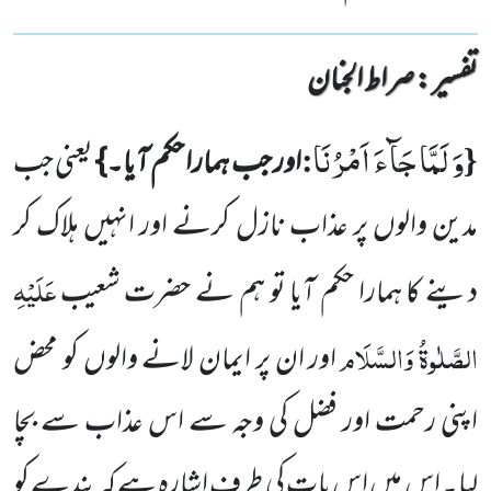
تفسیر : ‎صراط الجنان
وَ لَمَّا جَآءَ اَمْرُنَا
:
{
اور جب ہمارا حکم آیا۔}
یعنی جب
مدین والوں پر عذاب نازل کرنے اور انہیں ہلاک کر
عَلَیْہِ
دینے کا ہمارا
حکم آیا تو ہم نے حضرت شعیب
الصَّلٰوۃُ وَالسَّلَام
اور ان پر ایمان لانے والوں کو محض
اپنی رحمت اور فضل کی وجہ سے اس عذاب سے بچا
لیا۔ اس میں اس بات کی طرف اشارہ ہے کہ بندے کو