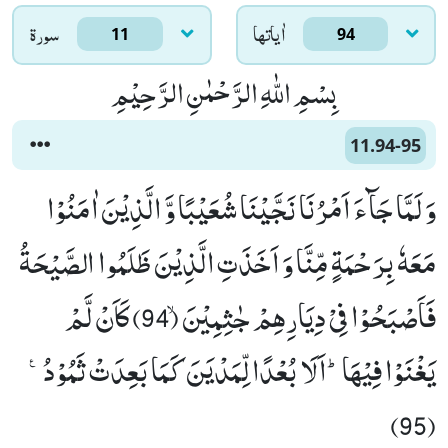
اٰياتها
سورۃ
11
94
بِسْمِ اللّٰهِ الرَّحْمٰنِ الرَّحِیْمِ
11.94-95
وَ لَمَّا جَآءَ اَمْرُنَا نَجَّیْنَا شُعَیْبًا وَّ الَّذِیْنَ اٰمَنُوْا
مَعَهٗ بِرَحْمَةٍ مِّنَّا وَ اَخَذَتِ الَّذِیْنَ ظَلَمُوا الصَّیْحَةُ
فَاَصْبَحُوْا فِیْ دِیَارِهِمْ جٰثِمِیْنَۙ (94) كَاَنْ لَّمْ
یَغْنَوْا فِیْهَاؕ-اَلَا بُعْدًا لِّمَدْیَنَ كَمَا بَعِدَتْ ثَمُوْدُ۠
(95)