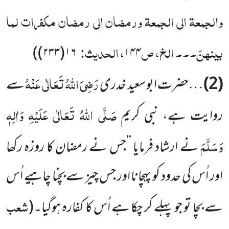
والجمعۃ الی الجمعۃ ورمضان الی رمضان مکفرات لما
بینہنّ۔۔۔ الخ، ص
، الحدیث:
)
۱۶(۲۳۳)
۱۴۴
رَضِیَ اللہُ تَعَالٰی عَنْہُ
(2)
…حضرت ابوسعید خدری
سے
صَلَّی اللہُ تَعَالٰی عَلَیْہِ وَاٰلِہٖ
روایت ہے، نبی کریم
وَسَلَّمَ
نے ارشاد فرمایا ’’جس نے رمضان کا روزہ رکھا
اور اُس کی حدود کو پہچانا اور جس چیز سے بچنا چاہیے اُس
شعب
سے بچا تو جو پہلے کر چکا ہے اُس کا کفارہ ہوگیا۔
(