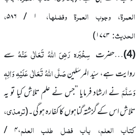
العمرۃ، وجوب العمرۃ وفضلہا،
،
۱ / ۵۸۶
الحدیث:
)
۱۷۷۳
سِخْبَرہ
رَضِیَ اللہُ تَعَالٰی عَنْہُ
(4)
…حضرت
سے
صَلَّی اللہُ تَعَالٰی عَلَیْہِ وَاٰلِہٖ
روایت ہے، سیّد المرسَلین
وَسَلَّمَ
نے ارشاد فرمایا ’’جس نے علم تلاش کیا تو یہ
ترمذی،
تلاش اس کے گزشتہ گناہوں کا کفارہ ہو گی۔
(
کتاب العلم، باب فضل طلب العلم
۴ /
،