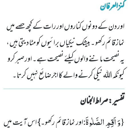
کنزالعرفان
اور دن کے دونوں کناروں اور رات کے کچھ حصے میں
نماز قائم رکھو ۔بیشک نیکیاں برائیوں کو مٹا دیتی ہیں ،
یہ نصیحت ماننے والوں کیلئے نصیحت ہے۔ اور صبر کرو
کیونکہ اللہ نیکی کرنے والے کا اجر ضائع نہیں کرتا۔
تفسیر : ‎صراط الجنان
وَ اَقِمِ الصَّلٰوةَ
:
{
اور نماز قائم رکھو۔} اس آیت میں