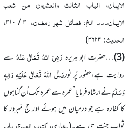
الایمان، الباب الثالث والعشرون من شعب
الایمان۔۔۔ الخ، فضائل شہر رمضان،
،
۳ / ۳۱۰
الحدیث:
)
۳۶۲۳
رَضِیَ اللہُ تَعَالٰی عَنْہُ
(3)
…حضرت ابو ہریرہ
سے
صَلَّی اللہُ تَعَالٰی عَلَیْہِ وَاٰلِہٖ
روایت ہے،حضور پُر نور
وَسَلَّمَ
نے ارشاد فرمایا ’’عمرہ سے عمرہ تک اُن گناہوں
کا کفارہ ہے جو درمیان میں ہوئے اور حجِ مَبرور کا
بخاری، کتاب العمرۃ، باب
ثواب جنت ہی ہے۔
(