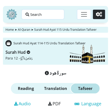
Search
Go
Home
➤
Al-Quran
➤
Surah Hud Ayat 115 Urdu Translation Tafseer
Surah Hud Ayat 114-115 Urdu Translation Tafseer
Surah Hud
وَ مَا مِنْ دَآبَّةٍ
Para 12 -
سورة هود
Reading
Translation
Tafseer
Audio
PDF
Language