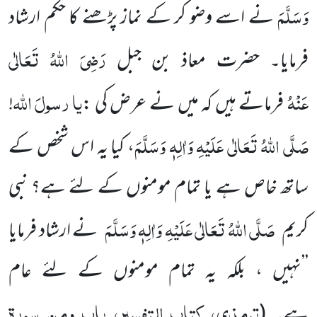
وَسَلَّمَ
نے اسے وضو کر کے نماز پڑھنے کا حکم ارشاد
رَضِیَ اللہُ تَعَالٰی
فرمایا۔ حضرت معاذ بن جبل
عَنْہُ
یا
رسولَ
اللہ
فرماتے ہیں کہ میں نے عرض کی :
!
صَلَّی اللہُ تَعَالٰی عَلَیْہِ وَاٰلِہٖ وَسَلَّمَ
، کیا یہ اس شخص کے
ساتھ خاص ہے یا تمام مومنوں کے لئے ہے؟ نبی
صَلَّی اللہُ تَعَالٰی عَلَیْہِ وَاٰلِہٖ وَسَلَّمَ
کریم
نے ارشاد فرمایا
’’نہیں ، بلکہ یہ تمام مومنوں کے لئے عام
ترمذی، کتاب التفسیر، باب ومن سورۃ
ہے۔
(