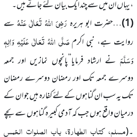
، یہاں ان میں سے چند ایک بیان کئے جاتے ہیں۔
رَضِیَ اللہُ تَعَالٰی عَنْہُ
(1)
…حضرت ابو ہریرہ
سے
صَلَّی اللہُ تَعَالٰی عَلَیْہِ وَاٰلِہٖ
روایت ہے، نبی اکرم
وَسَلَّمَ
نے ارشاد فرمایا’’پانچوں نمازیں اور جمعہ
دوسرے جمعہ تک اور رمضان دوسرے رمضان
تک یہ سب ان گناہوں کے لئے کفارہ ہیں جو ان کے
درمیان واقع ہوں جب کہ آدمی کبیرہ گناہوں سے بچے
مسلم، کتاب الطہارۃ، باب الصلوات الخمس
۔
(