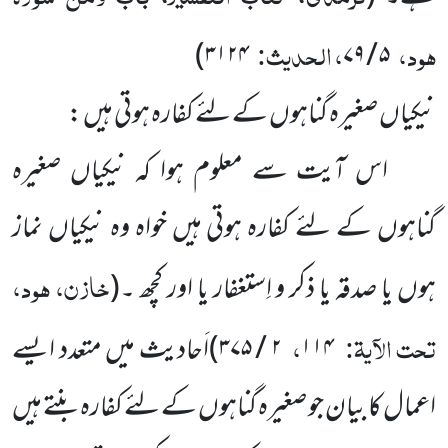
ہود،
، الحدیث:
)
۳۱۲۴
۵ / ۷۹
نیکیاں صغیرہ گناہوں کے لئے کفارہ ہوتی ہیں :
اس آیت سے معلوم ہوا کہ نیکیاں صغیرہ
گناہوں کے لئے کفارہ ہوتی ہیں خواہ وہ نیکیاں نماز
خازن، ہود،
ہوں یا صدقہ یا ذکر و اِستغفار یا اور کچھ ۔
(
تحت الآیۃ:
،
۱۱۴
۲ / ۳۷۵
)
اَحادیث میں متعدد ایسے
اعمال کا بیان جو صغیرہ گناہوں کے لئے کفارہ بنتے ہیں