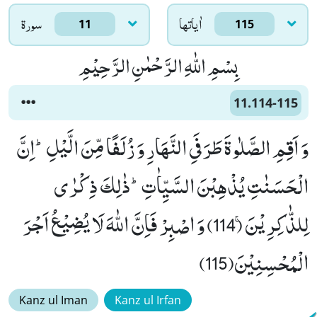
اٰياتها
سورۃ
11
115
بِسْمِ اللّٰهِ الرَّحْمٰنِ الرَّحِیْمِ
11.114-115
وَ اَقِمِ الصَّلٰوةَ طَرَفَیِ النَّهَارِ وَ زُلَفًا مِّنَ الَّیْلِؕ-اِنَّ
الْحَسَنٰتِ یُذْهِبْنَ السَّیِّاٰتِؕ-ذٰلِكَ ذِكْرٰى
لِلذّٰكِرِیْنَۚ (114) وَ اصْبِرْ فَاِنَّ اللّٰهَ لَا یُضِیْعُ اَجْرَ
الْمُحْسِنِیْنَ(115)
Kanz ul Iman
Kanz ul Irfan