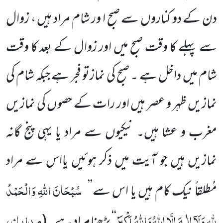
دن کے دو کناروں سے صبح ا ور شام مراد ہیں ، زوال
سے پہلے کا وقت صبح میں اور زوال کے بعد کا وقت
شام میں داخل ہے ۔ صبح کی نمازتو فجر ہے جبکہ شام کی
نمازیں ظہر و عصر ہیں اور رات کے حصوں کی نمازیں
مغرب و عشا ہیں۔ نیکیوں سے مراد یا یہی پنج گانہ
نمازیں ہیں جو آیت میں ذکر ہوئیں یااس سے مراد
سُبْحَانَ اللہِ وَالْحَمْدُ
مُطلقاً نیک کام ہیں یا اس سے’’
لِلّٰہِ وَلَآ اِلٰـہَ اِلَّا اللہُ وَاللہُ اَکْبَرْ
مدارک،
‘‘ پڑھنا مراد ہے۔
(