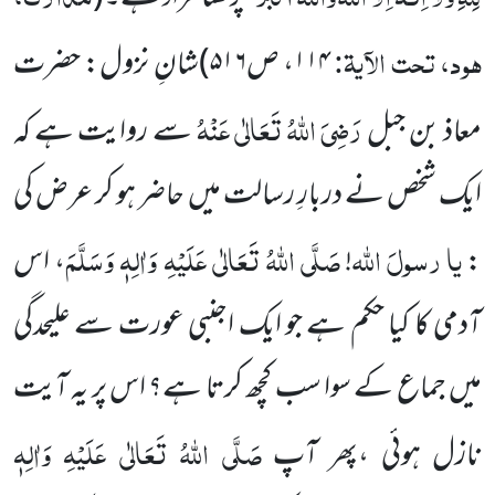
ہود، تحت الآیۃ:
۱۱۴
، ص
۵۱۶
)
شانِ نزول: حضرت
رَضِیَ اللہُ تَعَالٰی عَنْہُ
معاذ بن جبل
سے روایت ہے کہ
ایک شخص نے دربارِ رسالت میں حاضر ہو کر عرض کی
یا
رسولَ
اللہ
صَلَّی اللہُ تَعَالٰی عَلَیْہِ وَاٰلِہٖ وَسَلَّمَ
:
!
، اس
آدمی کا کیا حکم ہے جو ایک اجنبی عورت سے علیحدگی
میں جماع کے سوا سب کچھ کرتا ہے؟ اس پر یہ آیت
صَلَّی اللہُ تَعَالٰی عَلَیْہِ وَاٰلِہٖ
نازل ہوئی ،پھر آپ