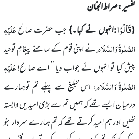
تفسیر : ‎صراط الجنان
قَالُوْا
{
:
عَلَیْہِ
انہوں نے کہا۔}
جب حضرت صالح
الصَّلٰوۃُ وَالسَّلَام
نے اپنی قوم کے سامنے پیغامِ توحید
عَلَیْہِ
پیش کیا تو انہوں
نے جواب دیا ’’ اے صا لح!
الصَّلٰوۃُ وَالسَّلَام
، اس تبلیغ سے پہلے تم توہمارے
درمیان ایسے تھے کہ ہمیں تم سے بڑی امیدیں
وابستہ
تھیں
اور ہم امید کرتے تھے کہ تم ہمارے سردار بنو