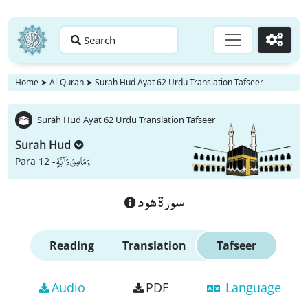
Search
Go
Home
➤
Al-Quran
➤
Surah Hud Ayat 62 Urdu Translation Tafseer
Surah Hud Ayat 62 Urdu Translation Tafseer
Surah Hud
وَ مَا مِنْ دَآبَّةٍ
Para 12 -
سورة هود
Reading
Translation
Tafseer
Audio
PDF
Language