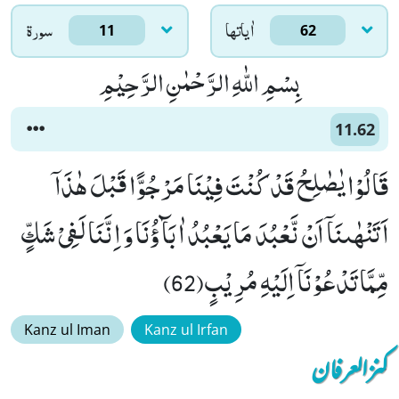
اٰياتها
سورۃ
11
62
بِسْمِ اللّٰهِ الرَّحْمٰنِ الرَّحِیْمِ
11.62
قَالُوْا یٰصٰلِحُ قَدْ كُنْتَ فِیْنَا مَرْجُوًّا قَبْلَ هٰذَاۤ
اَتَنْهٰىنَاۤ اَنْ نَّعْبُدَ مَا یَعْبُدُ اٰبَآؤُنَا وَ اِنَّنَا لَفِیْ شَكٍّ
مِّمَّا تَدْعُوْنَاۤ اِلَیْهِ مُرِیْبٍ(62)
Kanz ul Iman
Kanz ul Irfan
کنزالعرفان