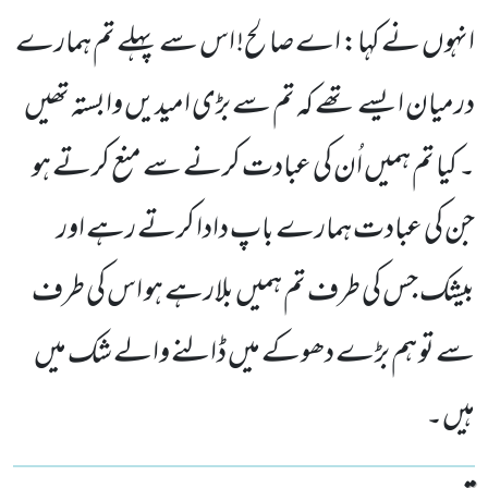
انہوں نے کہا: اے صا لح! اس سے پہلے تم ہمارے
درمیان ایسے تھے کہ تم سے بڑی امیدیں وابستہ تھیں
۔ کیا تم ہمیں اُن کی عبادت کرنے سے منع کرتے ہو
جن کی عبادت ہمارے باپ دادا کرتے رہے اور
بیشک جس کی طرف تم ہمیں بلارہے ہو اس کی طرف
سے تو ہم بڑے دھوکے میں ڈالنے والے شک میں
ہیں۔