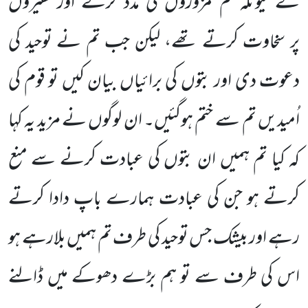
گے
کیونکہ تم کمزوروں کی مدد کرتے اور فقیروں
پر
سخاوت کرتے تھے، لیکن جب تم نے توحید کی
دعوت دی اور بتوں کی برائیاں بیان کیں تو قوم کی
اُمیدیں
تم سے ختم ہوگئیں۔
ان لوگوں نے مزید یہ کہا
کہ کیا تم ہمیں ان بتوں کی عبادت کرنے سے منع
کرتے ہو جن کی عبادت ہمارے باپ دادا کرتے
رہے اور بیشک جس توحید کی طرف تم ہمیں بلارہے ہو
اس کی طرف سے تو ہم بڑے دھوکے میں ڈالنے