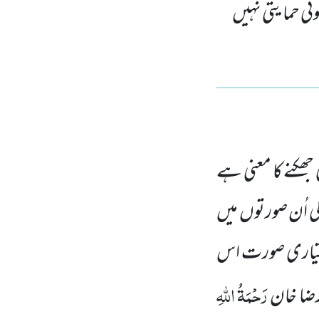
ئی حما یتی نہیں
 جھکنے کا معنی ہے
ی اُن صورتوں میں
 اختیاری صورت اس
رَحْمَۃُ اللہِ
 رضا خان