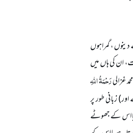
دینوں ، گمراہوں
ت، ان کی ہاں میں
رَحْمَۃُ اللہِ
مد غزالی
 اور)
زبانی طور پر
ے یااس کے جھوٹے