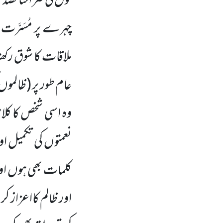
قول کی صراحتاً تصد
چہرے پر مُسَرَّت
ملاقات کا شوق رکھت
عام طور پر (ظالمو
وہ اسی شخص کا کلا
نعمتوں کی تکمیل او
کلمات بھی ہوں اور 
اور ظالم کااعزاز ک