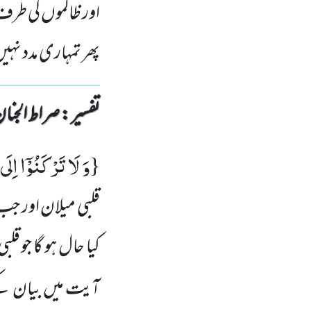
اور ظالموں کی طرف 
پھر تمہاری مدد نہی
تفسیر : ‎صراط الجنان
وَ لَا تَرْكَنُوْۤا اِلَ
{
قلبی میلان اور جب
کیا حال ہو گا جو 
آیت میں بیان کئے