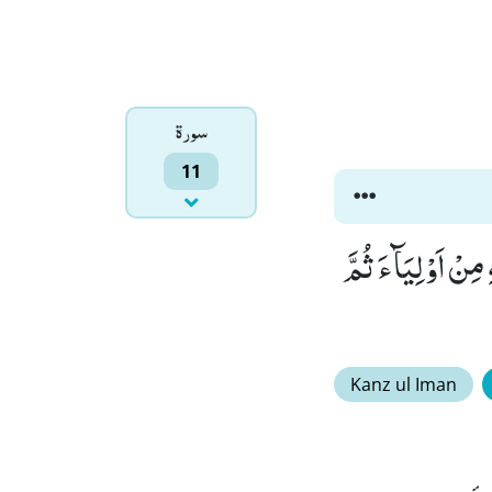
سورۃ
11
 مِنْ اَوْلِیَآءَ ثُمَّ
Kanz ul Iman