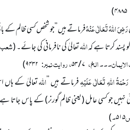
)
۴۸۸۵
رَضِیَ اللہُ تَعَالٰی عَنْہُ
فرماتے ہیں ’’جو شخص کسی ظالم کے باقی
اللہ
شعب ا
پسند کرتا ہے کہ
تعالیٰ کی نافرمانی کی جائے۔
(
الایمان۔۔۔ الخ،
، روایت نمبر:
)
۹۴۳۲
۷ / ۵۳
رَحْمَۃُ اللہِ تَعَالٰی عَلَیْہِ
اللہ
فرماتے ہیں ’’
تعالیٰ کے ہاں ا
ی نہیں جو کسی عامل
(یعنی ظالم گورنر)
کے پاس جاتا ہے
ص
۔
)
۵۱۵