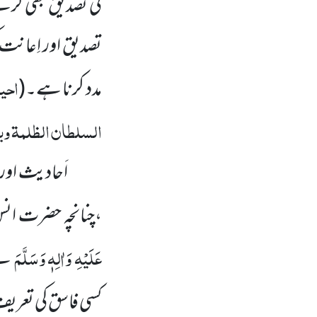
کی تصدیق بھی کر
تصدیق اور اِعانت کی
احی
مدد کرنا ہے۔
(
السلطان الظلمۃ و
اَحادیث اور
،چنانچہ حضرت ان
عَلَیْہِ وَاٰلِہٖ وَسَلَّمَ
نے
کسی فاسق کی تعریف