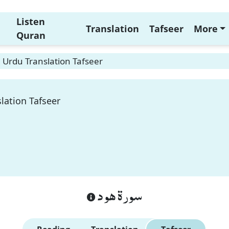
Listen
Translation
Tafseer
More
Quran
 Urdu Translation Tafseer
lation Tafseer
سورة هود