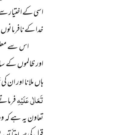
اسی کے اختیار سے
خدا کے نافرمانوں
اس سے معلوم
اور ظالموں کے سات
ہاں ملانا اور ان ک
تَعَالٰی عَلَیْہِ
فرماتے 
تعاون یہ ہے کہ و