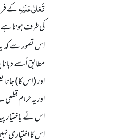
تَعَالٰی عَلَیْہِ
کے فرما
کی طرف ہوتا ہے، 
اس تصور سے کہ ی
مطابق اُسے دبانا ی
اور (اس کا) جانا ی
اور یہ حرام قطعی 
اس نے باختیار پی
اس کا اختیاری نہیں