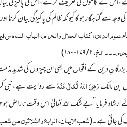
ے،اس کے کاموں کی تعریف کرے،اس کی پاکیزگی بیا
 وجہ سے گناہگار ہو گا کیونکہ ظالم کی پاکیزگی بیان کرنا اور 
اء علوم الدین، کتاب الحلال والحرام، الباب السادس فیم
یحرم۔۔۔ الخ،
)
۲ / ۱۷۹-۱۸۰
 بزرگانِ دین کے اَقوال میں بھی ان چیزوں کی شدید مذم
رَضِیَ اللہُ تَعَالٰی عَنْہُ
س بن مالک
سے روایت ہے،نبی کر
اللہ
 ارشاد فرمایا’’بے شک
تعالیٰ اس وقت ناراض ہوت
شعب الایمان، الرابع والثلاثون من شعب
 کی جاتی ہے ۔
(