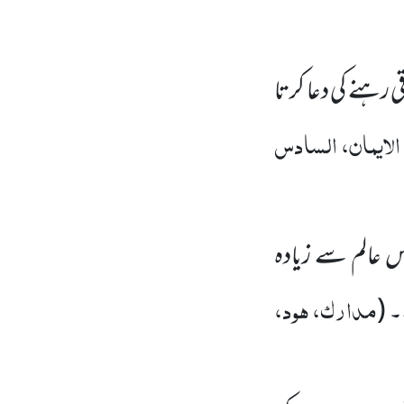
 رہنے کی دعا کرتا
لایمان، السادس
س عالم سے زیادہ
مدارک، ہود،
۔
(