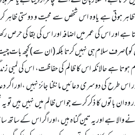
یق کرتا ہے، مثلاً زبان سے اسے سچا قرار دیتا ہے یاسر ہل
 ظاہر ہوتی ہے یاوہ اس شخص سے محبت و دوستی ظاہر 
ا ہے اور اس کی عمر میں اضافہ اور ا س کی بقا کی حرص ر
ں کو) صرف سلام ہی نہیں کرتا بلکہ (ان سے) کچھ بات چیت
م ہوتا ہے حالانکہ اس کا ظالم کی حفاظت، اس کی لمبی ز
ر اس طرح کی دوسری دعائیں مانگنا جائز نہیں ،اور اگر د
وہ ان باتوں کا ذکر کرے جو اس ظالم میں نہیں ہیں تو یہ
رنے والا ہے اور یہ تین گناہ ہیں ،اور اگر اس کے ساتھ سات