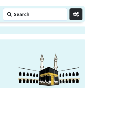
Search
Go