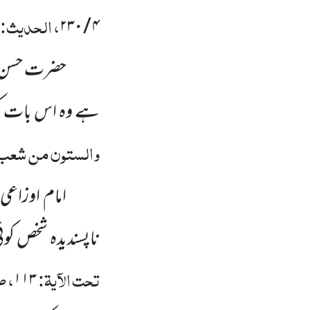
، الحدیث:
۴ / ۲۳۰
حضرت حسن
ہے وہ اس بات کو 
والستون من شعب 
امام اوزاعی
ناپسندیدہ شخص کوئ
تحت الآیۃ:
، 
۱۱۳