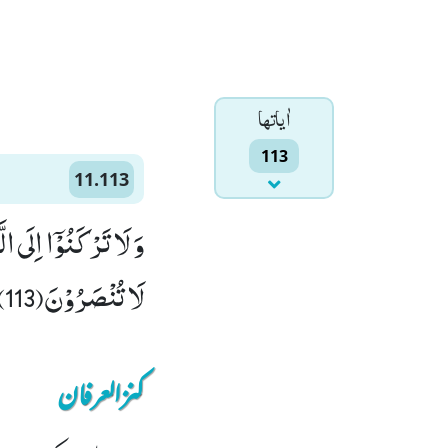
اٰياتها
113
11.113
وَ لَا تَرْكَنُوْۤا اِلَى 
لَا تُنْصَرُوْنَ(113)
کنزالعرفان