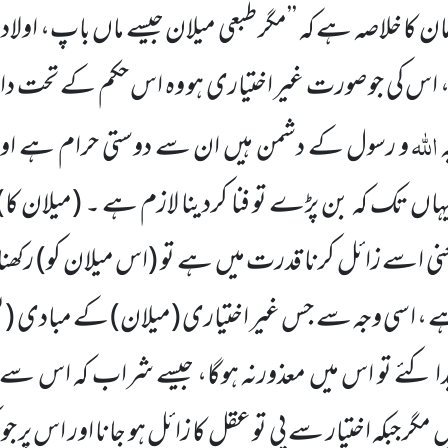
ن کا خلاصہ ہے کہ ’’مگر طبعی میلان جیسے ماں باپ، اولاد
اس کی جو صورت غیر اختیاری ہو وہ اس حکم کے تحت داخل
اللہ
ہ
و رسول کے دشمن ہیں ان سے دوستی حرام ہے او
ہاں تک کہ بن پڑے تو فنا کردینا لازم ہے ۔ (میلان کا) ا
عنی اسے زائل کرنا قدرت میں ہے تو (اس میلان کو) رکھنا 
ہے ، اسی وجہ سے جس غیر اختیاری (میلان) کے مبادی (یعن
دا کئے تو اس میں معذورنہ ہوگا، جیسے شراب کہ اس سے 
 مگر جبکہ اختیار سے پی تو عقل کا زائل ہو جانا اور اس پر 