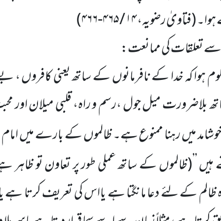
 ہوا۔
(فتاویٰ رضویہ،
۱۴ / ۴۶۵-۴۶۶
)
 سے تعلقات کی ممانعت:
 ہوا کہ خدا کے نافرمانوں کے ساتھ یعنی کافروں ، بے 
ھ بلاضرورت میل جول ،رسم و راہ، قلبی میلان اور محب
ی خوشامد میں رہنا ممنوع ہے۔ ظالموں کے بارے میں امام مح
ہیں ’’
(ظالموں کے ساتھ عملی طور پر تعاون تو ظاہر ہے
ہ ظالم کے لئے دعا مانگتا ہے یااس کی تعریف کرتا ہ