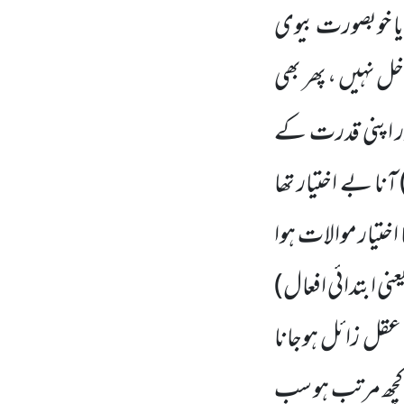
 یا خوبصورت بیوی
 نہیں ، پھر بھی
ر اپنی قدرت کے
ٓنا بے اختیار تھا
اختیار موالات ہوا
ی ابتدائی افعال)
عقل زائل ہوجانا
جو کچھ مرتب ہو سب