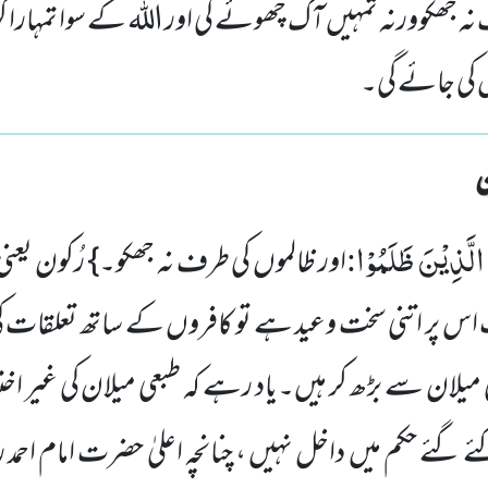
نہ جھکوورنہ تمہیں آگ چھوئے گی اور اللہ کے سوا تمہارا کو
ں کی جائے گی۔
ى الَّذِیْنَ ظَلَمُوْا
:
اور ظالموں کی طرف نہ جھکو۔} رُکون یعنی
 اس پر اتنی سخت وعید ہے تو کافروں کے ساتھ تعلقات ک
قلبی میلان سے بڑھ کر ہیں۔یاد رہے کہ طبعی میلان کی غیر
 گئے حکم میں داخل نہیں ، چنانچہ اعلیٰ حضرت امام احمد