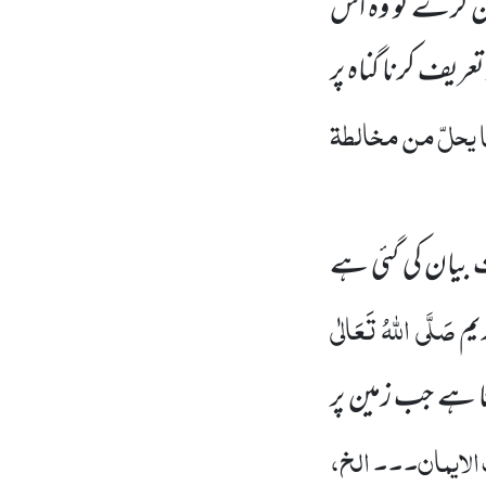
ن کرے تو وہ اس
تعریف کرنا گناہ پر
ا یحلّ من مخالطۃ
ت بیان کی گئی ہے
صَلَّی اللہُ تَعَالٰی
یم
ا ہے جب زمین پر
 الایمان۔۔۔ الخ،