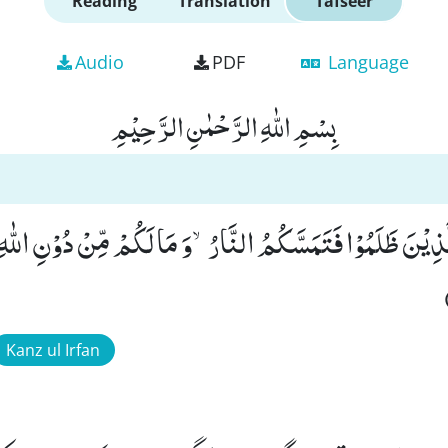
Reading
Translation
Tafseer
Audio
PDF
Language
بِسْمِ اللّٰهِ الرَّحْمٰنِ الرَّحِیْمِ
الَّذِیْنَ ظَلَمُوْا فَتَمَسَّكُمُ النَّارُۙ-وَ مَا لَكُمْ مِّنْ دُوْنِ اللّٰهِ
Kanz ul Irfan