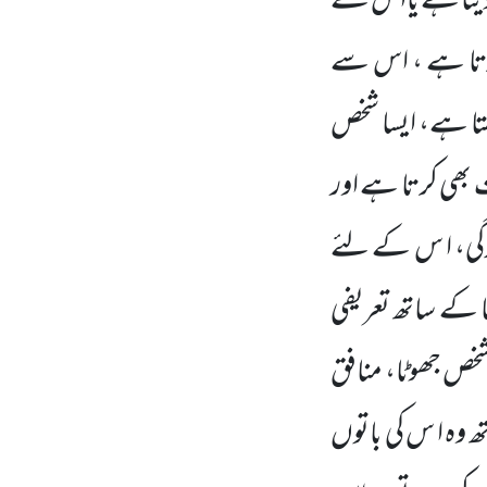
ا دیتا ہے یااس کے
کرتا ہے ، اس سے
کھتا ہے، ایسا شخص
 بھی کرتا ہے اور
ندگی، ا س کے لئے
عا کے ساتھ تعریفی
 شخص جھوٹا، منافق
ھ وہ ا س کی باتوں