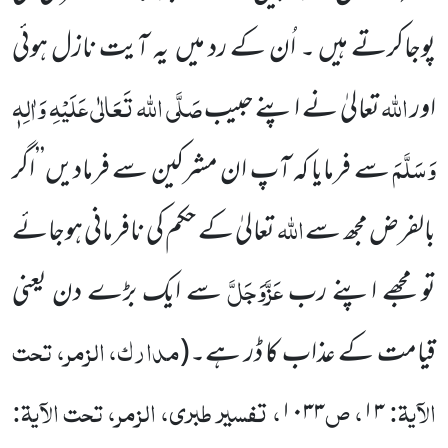
پوجاکرتے ہیں ۔ اُن کے رد میں یہ آیت نازل ہوئی
اللہ
صَلَّی اللہ تَعَالٰی عَلَیْہِ وَاٰلِہٖ
اور
تعالیٰ نے اپنے حبیب
وَسَلَّمَ
سے فرمایا کہ آپ ان مشرکین سے فرمادیں’’اگر
اللہ
بالفرض مجھ سے
تعالیٰ کے حکم کی نافرمانی ہوجائے
عَزَّوَجَلَّ
تو مجھے اپنے رب
سے ایک بڑے دن یعنی
مدارک، الزمر، تحت
قیامت کے عذاب کا ڈر ہے۔(
الآیۃ:
، ص
، تفسیر طبری، الزمر، تحت الآیۃ:
۱۰۳۳
۱۳