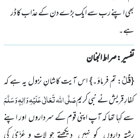
بھی اپنے رب سے ایک بڑے دن کے عذاب کا ڈر
ہے۔
تفسیر : ‎صراط الجنان
قُلْ
{
: تم فرماؤ۔} اس آیت کاشانِ نزول یہ ہے کہ
صَلَّی اللہ تَعَالٰی عَلَیْہِ وَاٰلِہٖ وَسَلَّمَ
کفارِ قریش نے نبی کریم
سے کہا تھا کہ آپ اپنی قوم کے سرداروں اور اپنے
رشتہ داروں کو نہیں دیکھتے جو لات و عُزّیٰ کی