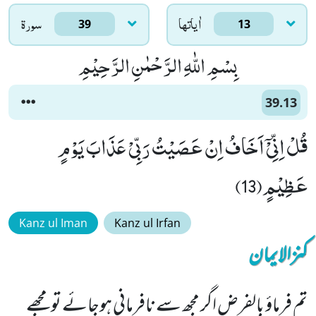
اٰياتها
سورۃ
39
13
بِسْمِ اللّٰهِ الرَّحْمٰنِ الرَّحِیْمِ
39.13
قُلْ اِنِّیْۤ اَخَافُ اِنْ عَصَیْتُ رَبِّیْ عَذَابَ یَوْمٍ
عَظِیْمٍ(13)
Kanz ul Iman
Kanz ul Irfan
کنزالایمان
تم فرماؤ بالفرض اگر مجھ سے نافرمانی ہوجائے تو مجھے