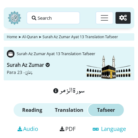
Search
Go
Home
➤
Al-Quran
➤
Surah Az Zumar Ayat 13 Translation Tafseer
Surah Az Zumar Ayat 13 Translation Tafseer
Surah Az Zumar
وَ مَا لِیَ
Para 23 -
سورة الزمر
Reading
Translation
Tafseer
Audio
PDF
Language