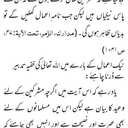
پاس نیکیاں
ہیں
لیکن جب نامہ ِاعمال کھلیں
گے تو
مدارک، الزّمر، تحت الآیۃ:
،
بدیاں
ظاہر ہوں
گی۔
(
۴۷
ص
)
۱۰۴۱
اللہ
نیک اعمال کے بارے میں
تعالیٰ کی خفیہ تدبیر
سے ڈرنا چاہئے:
یاد رہے کہ اس آیت میں
اگرچہ مشرکین کے لئے
وعید کا بیان ہے لیکن اس میں
مسلمانوں
کے لئے
بھی عبرت
اور نصیحت ہے اور انہیں
بھی چاہئے کہ