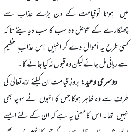
میں
ہوتا توقیامت کے دن بڑے عذاب سے
چھٹکارے کے عِوَض وہ سب کا سب دیدیتے تا کہ
کسی طرح یہ اَموال دے کر انہیں
اِس عذاب ِعظیم
سے رہائی مل جائے لیکن وہ قبول نہ کیا جائے گا۔
اللہ
دوسری وعید:
بروزِ قیامت ان کیلئے
تعالیٰ کی
طرف سے وہ ظاہر ہوگا جس کا انہوں
نے سوچا بھی
نہیں
تھا۔
اس کامعنی یہ ہے کہ ان کے لئے ایسے