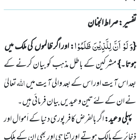
تفسیر : ‎صراط الجنان
وَ لَوْ اَنَّ لِلَّذِیْنَ ظَلَمُوْا
{
: اور اگر ظالموں
کی ملک میں
ہوتا۔}
مشرکین کے باطل مذہب کو بیان کرنے کے
اللہ
بعد اس آیت
اور اس کے بعد والی آیت میں
تعالیٰ
نے ان کے لئے تین وعیدیں
بیان فرمائی ہیں۔
پہلی وعید:
اگر بالفرض کافر پوری دنیا کے اَموال اور
ذخائر کے مالک ہوتے اور اتنا ہی اور بھی ان کے مِلک