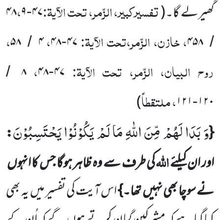
تفسیرکبیر، الزّمر، تحت الآیۃ:
،
گھیرلے گا۔
(
۴۷
۹
۴۸
-
، خازن، الزّمر،تحت الآیۃ:
،
،
۵۸
۴
۴۸
۴۷
۴۵۸
/
-
/
روح البیان، الزّمر، تحت الآیۃ:
،
۸
۴۸
۴۷
/
-
، ملتقطاً
)
۱۲۱
۱۲۰
-
وَ بَدَا لَهُمْ مِّنَ اللّٰهِ مَا لَمْ یَكُوْنُوْا یَحْتَسِبُوْنَ
:
{
اللہ
اور ان کیلئے
کی طرف سے وہ ظاہر ہوگا جس کا انہوں
نے سوچا بھی نہیں
تھا۔}
اس آیت کی تفسیر میں
یہ بھی
کہا گیا ہے کہ مشرکین گمان کرتے ہوں
گے کہ اُن کے