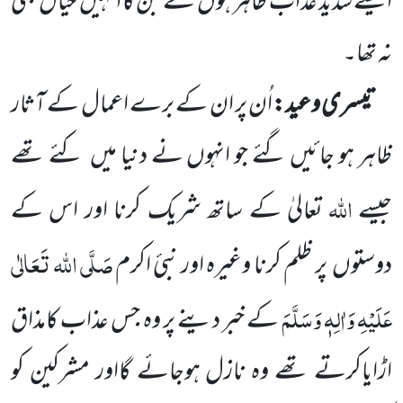
ایسے شدید عذاب ظاہر ہوں
گے جن کا انہیں
خیال بھی
نہ تھا۔
تیسری وعید:
اُن پر ان کے برے اعمال کے آثار
ظاہر ہو جائیں گئے جو انہوں نے دنیا میں
کئے تھے
اللہ
جیسے
تعالیٰ کے ساتھ شریک کرنا اور اس کے
صَلَّی اللہ تَعَالٰی
دوستوں
پر ظلم کرنا وغیرہ اور نبیٔ اکرم
عَلَیْہِ وَاٰلِہٖ وَسَلَّمَ
کے خبر دینے پر وہ جس عذاب کامذاق
اڑایاکرتے تھے وہ نازل ہوجائے گااور مشرکین کو