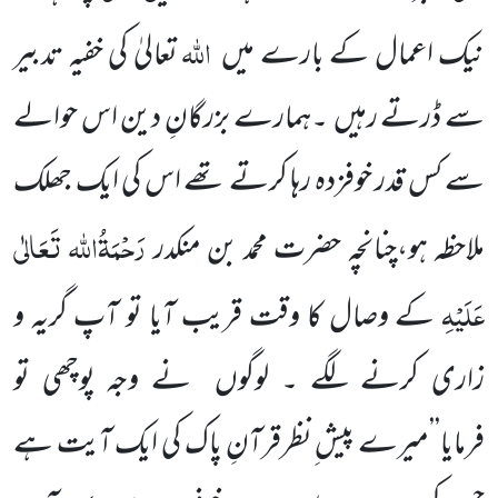
اللہ
نیک اعمال کے بارے میں
تعالیٰ کی
خفیہ تدبیر
سے ڈرتے رہیں
۔ہمارے
بزرگانِ دین اس حوالے
سے کس قدر خوفزدہ رہا کرتے تھے اس کی ایک جھلک
رَحْمَۃُاللہ تَعَالٰی
ملاحظہ ہو،چنانچہ حضرت محمد بن منکدر
عَلَیْہِ
کے وصال کا وقت قریب آیا تو آپ گریہ و
زاری کرنے لگے ۔ لوگوں
نے وجہ پوچھی تو
فرمایا’’میرے
پیش ِنظرقرآنِ پاک کی ایک آیت ہے