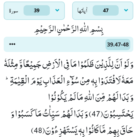
اٰياتها
سورۃ
39
47
بِسْمِ اللّٰهِ الرَّحْمٰنِ الرَّحِیْمِ
39.47-48
وَ لَوْ اَنَّ لِلَّذِیْنَ ظَلَمُوْا مَا فِی الْاَرْضِ جَمِیْعًا وَّ مِثْلَهٗ
مَعَهٗ لَافْتَدَوْا بِهٖ مِنْ سُوْٓءِ الْعَذَابِ یَوْمَ الْقِیٰمَةِؕ-
وَ بَدَا لَهُمْ مِّنَ اللّٰهِ مَا لَمْ یَكُوْنُوْا
یَحْتَسِبُوْنَ(47) وَ بَدَا لَهُمْ سَیِّاٰتُ مَا كَسَبُوْا وَ
حَاقَ بِهِمْ مَّا كَانُوْا بِهٖ یَسْتَهْزِءُوْنَ(48)