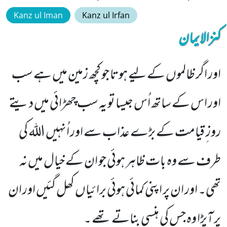
Kanz ul Iman
Kanz ul Irfan
کنزالایمان
اور اگر ظالموں کے لیے ہوتا جو کچھ زمین میں ہے سب
اور اس کے ساتھ اُس جیسا تو یہ سب چھڑائی میں دیتے
روز ِ قیامت کے بڑے عذاب سے اور اُنہیں اللہ کی
طرف سے وہ بات ظاہر ہوئی جو ان کے خیال میں نہ
تھی۔ اور ان پر اپنی کمائی ہوئی برائیاں کھل گئیں اور ان
پر آپڑا وہ جس کی ہنسی بناتے تھے ۔