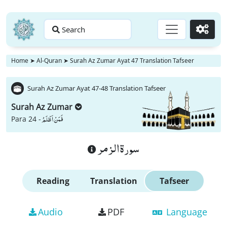
Search
Go
Home
➤
Al-Quran
➤
Surah Az Zumar Ayat 47 Translation Tafseer
Surah Az Zumar Ayat 47-48 Translation Tafseer
Surah Az Zumar
فَمَنْ اَظْلَمُ
Para 24 -
سورة الزمر
Reading
Translation
Tafseer
Audio
PDF
Language