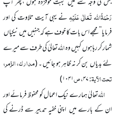
جس کی وجہ سے میں
بہت خوفزدہ
ہوں ،پھر آپ
رَحْمَۃُاللہ تَعَالٰی عَلَیْہِ
نے یہی آیت تلاوت کی اور
فرمایا’’ مجھے اس بات کا خوف ہے کہ جنہیں
میں
نیکیاں
اللہ
شمار کر رہا ہوں
کہیں
وہ
تعالیٰ کی طرف سے میرے
مدارک، الزّمر،
لئے بدیاں
بن کر نہ ظاہر ہو جائیں ۔
(
تحت الآیۃ:
، ص
)
۱۰۴۱
۴۷
اللہ
تعالیٰ ہمارے نیک اعمال کو محفوظ فرمائے
اور
ان کے بارے میں
اپنی خفیہ تدبیر سے ڈرنے کی