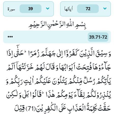
اٰياتها
سورۃ
39
72
بِسْمِ اللّٰهِ الرَّحْمٰنِ الرَّحِیْمِ
39.71-72
وَ سِیْقَ الَّذِیْنَ كَفَرُوْۤا اِلٰى جَهَنَّمَ زُمَرًاؕ-حَتّٰۤى اِذَا
جَآءُوْهَا فُتِحَتْ اَبْوَابُهَا وَ قَالَ لَهُمْ خَزَنَتُهَاۤ اَلَمْ
یَاْتِكُمْ رُسُلٌ مِّنْكُمْ یَتْلُوْنَ عَلَیْكُمْ اٰیٰتِ رَبِّكُمْ وَ
یُنْذِرُوْنَكُمْ لِقَآءَ یَوْمِكُمْ هٰذَاؕ-قَالُوْا بَلٰى وَ لٰـكِنْ
حَقَّتْ كَلِمَةُ الْعَذَابِ عَلَى الْكٰفِرِیْنَ(71) قِیْلَ