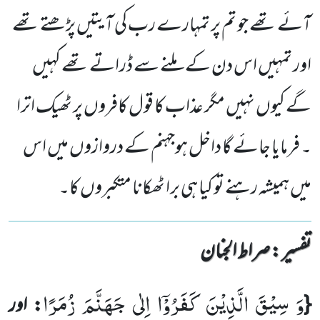
آئے تھے جو تم پر تمہارے رب کی آیتیں پڑھتے تھے
اور تمہیں اس دن کے ملنے سے ڈراتے تھے کہیں
گے کیوں نہیں مگر عذاب کا قول کافروں پر ٹھیک اترا
۔ فرمایا جائے گا داخل ہوجہنم کے دروازوں میں اس
میں ہمیشہ رہنے تو کیا ہی برا ٹھکانا متکبروں کا۔
تفسیر : ‎صراط الجنان
وَ سِیْقَ الَّذِیْنَ كَفَرُوْۤا اِلٰى جَهَنَّمَ زُمَرًا
{
: اور