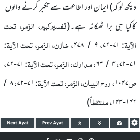
دیکھ لو کہ) ایمان اور اطاعت سے تکبر کرنے والوں
تفسیرکبیر، الزّمر، تحت
کاکیا ہی برا ٹھکانہ ہے۔
(
الآیۃ:
،
، خازن، الزّمر، تحت الآیۃ:
۴۷۸
۹
۷۲
۷۱
/
-
،
، مدارک، الزّمر، تحت الآیۃ:
،
۷۲
۷۱
۶۳
۴
۷۲
۷۱
-
/
-
ص
، روح البیان، الزّمر، تحت الآیۃ:
،
۸
۷۲
۷۱
۱۰۴۷
/
-
، ملتقطاً
)
۱۴۳
۱۴۲
-
Next
Ayat
Prev
Ayat