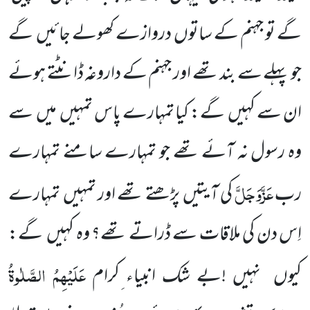
گے تو جہنم کے ساتوں دروازے کھولے جائیں گے
جو پہلے سے بند تھے اور جہنم کے داروغہ ڈانٹتے ہوئے
ان سے کہیں گے: کیا تمہارے پاس تمہیں میں سے
وہ رسول نہ آئے تھے جو تمہارے سامنے تمہارے
عَزَّوَجَلَّ
رب
کی آیتیں پڑھتے تھے اور تمہیں تمہارے
اِس دن کی ملاقات سے ڈراتے تھے؟ وہ کہیں گے:
عَلَیْہِمُ الصَّلٰوۃُ
کیوں نہیں !بے شک انبیاء ِکرام