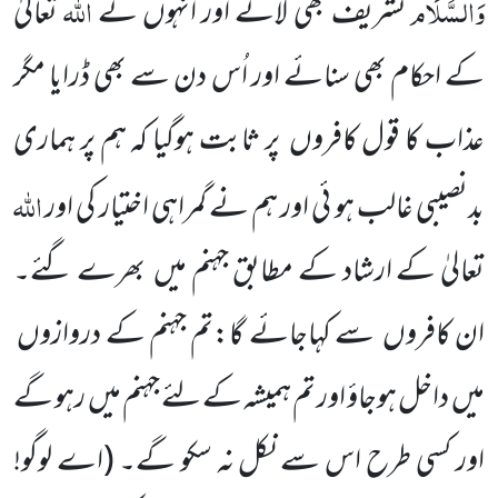
وَالسَّلَام
اللہ
تشریف بھی لائے اور اُنہوں نے
تعالیٰ
کے احکام بھی سنائے اور اُس دن سے بھی ڈرایا مگر
عذاب کا قول کافروں پر ثابت ہوگیا کہ ہم پر ہماری
اللہ
بدنصیبی غالب ہو ئی اور ہم نے گمراہی اختیار کی اور
تعالیٰ کے ارشاد کے مطابق جہنم میں بھرے گئے۔
ان کافروں سے کہاجائے گا:تم جہنم کے دروازوں
میں داخل ہوجاؤ اور تم ہمیشہ کے لئے جہنم میں رہو گے
اور کسی طرح اس سے نکل نہ سکو گے۔ (اے لوگو!