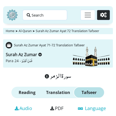
Search
Go
Home
➤
Al-Quran
➤
Surah Az Zumar Ayat 72 Translation Tafseer
Surah Az Zumar Ayat 71-72 Translation Tafseer
Surah Az Zumar
فَمَنْ اَظْلَمُ
Para 24 -
سورة الزمر
Reading
Translation
Tafseer
Audio
PDF
Language