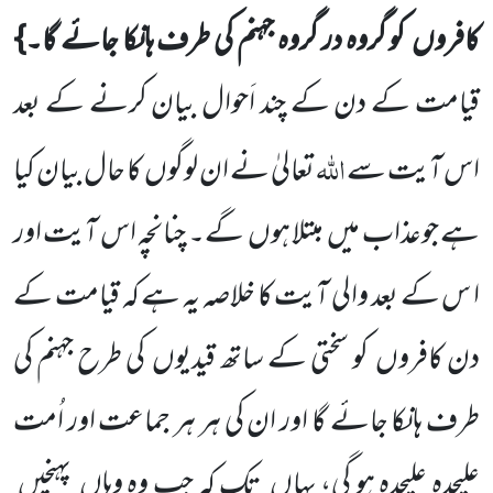
کافروں کو گروہ در گروہ جہنم کی طرف ہانکا جائے گا۔}
قیامت کے دن کے چند اَحوال بیان کرنے کے بعد
اللہ
اس آیت سے
تعالیٰ نے ان لوگوں کا حال بیان کیا
ہے جوعذاب میں مبتلا ہوں گے۔ چنانچہ اس آیت اور
ا س کے بعد والی آیت کا خلاصہ یہ ہے کہ قیامت کے
دن کافروں کو سختی کے ساتھ قیدیوں کی طرح جہنم کی
طرف ہانکا جائے گا اور ان کی ہر ہر جماعت اور اُمت
علیحدہ علیحدہ ہو گی، یہاں تک کہ جب وہ وہاں پہنچیں