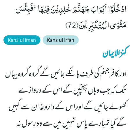
ادْخُلُوْۤا اَبْوَابَ جَهَنَّمَ خٰلِدِیْنَ فِیْهَاۚ-فَبِئْسَ
مَثْوَى الْمُتَكَبِّرِیْنَ(72)
Kanz ul Iman
Kanz ul Irfan
کنزالایمان
اور کافر جہنم کی طرف ہانکے جائیں گے گروہ گروہ یہاں
تک کہ جب وہاں پہنچیں گے اس کے دروازے
کھولے جائیں گے اور اس کے داروغہ ان سے کہیں
گے کیا تمہارے پاس تمہیں میں سے وہ رسول نہ