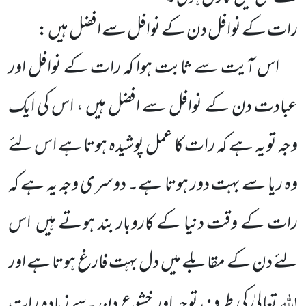
رات کے نوافل دن کے نوافل سے افضل ہیں :
اس آیت سے ثابت ہوا کہ رات کے نوافل اور
عبادت دن کے نوافل سے افضل ہیں ، اس کی ایک
وجہ تو یہ ہے کہ رات کا عمل پوشیدہ ہوتا ہے اس لئے
وہ ریا سے بہت دور ہوتا ہے۔ دوسری وجہ یہ ہے کہ
رات کے وقت دنیا کے کاروبار بند ہوتے ہیں اس
لئے دن کے مقابلے میں دل بہت فارغ ہوتا ہے اور
اللہ
تعالیٰ کی طرف توجہ اور خشوع دن سے زیادہ رات