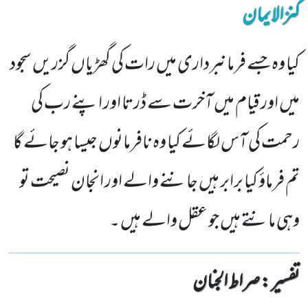
کنزالایمان
کیا وہ جسے فرمانبرداری میں رات کی گھڑیاں گزریں سجود
میں اور قیام میں آخرت سے ڈرتا اور اپنے رب کی
رحمت کی آس لگائے کیا وہ نافرمانوں جیسا ہو جائے گا
تم فرماؤ کیا برابر ہیں جاننے والے اور انجان نصیحت تو
وہی مانتے ہیں جو عقل والے ہیں ۔
تفسیر : ‎صراط الجنان