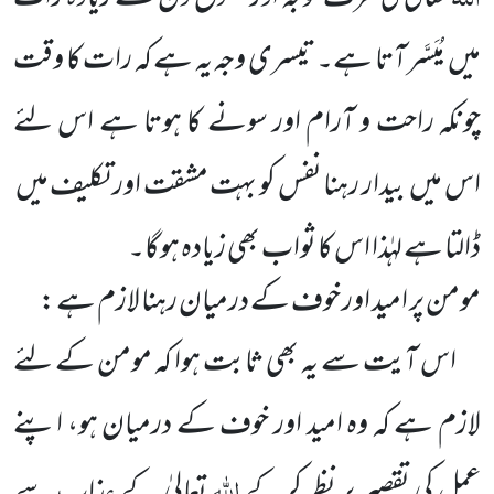
میں مُیَسَّر آتا ہے۔ تیسری وجہ یہ ہے کہ رات کا وقت
چونکہ راحت و آرام اور سونے کا ہوتا ہے اس لئے
اس میں بیدار رہنا نفس کو بہت مشقت اور تکلیف میں
ڈالتا ہے لہٰذا اس کا ثواب بھی زیادہ ہوگا۔
مومن پر امید اور خوف کے درمیان رہنا لازم ہے :
اس آیت سے یہ بھی ثابت ہوا کہ مومن کے لئے
لازم ہے کہ وہ امید اور خوف کے درمیان ہو، اپنے
اللہ
عمل کی تقصیر پر نظر کرکے
تعالیٰ کے عذاب سے