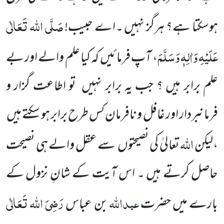
صَلَّی اللہ تَعَالٰی
ہوسکتا ہے؟ ہرگز نہیں ۔اے حبیب!
عَلَیْہِ وَاٰلِہٖ وَسَلَّمَ
، آپ فرمائیں کہ کیا علم والے اور بے
علم برابر ہیں ؟ جب یہ برابر نہیں تو اطاعت گزار و
فرمانبردار اور غافل و نافرمان کس طرح برابر ہو سکتے ہیں
اللہ
،لیکن
تعالیٰ کی نصیحتوں سے عقل والے ہی نصیحت
حاصل کرتے ہیں ۔ اس آیت کے شانِ نزول کے
عبداللہ
رَضِیَ اللہ تَعَالٰی
بارے میں حضرت
بن عباس