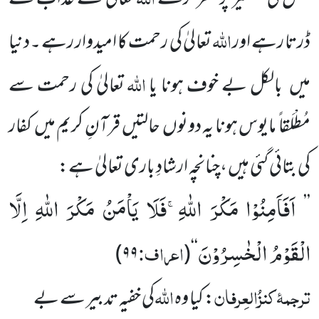
اللہ
ڈرتا رہے اور
تعالیٰ کی رحمت کا امیدوار رہے ۔دنیا
اللہ
میں بالکل بے خوف ہونا یا
تعالیٰ کی رحمت سے
مُطْلَقا ً مایوس ہونا یہ دونوں حالتیں قرآنِ کریم میں کفار
کی بتائی گئی ہیں ،چنانچہ ارشادِ باری تعالیٰ ہے:
اَفَاَمِنُوْا مَكْرَ اللّٰهِۚ-فَلَا یَاْمَنُ مَكْرَ اللّٰهِ اِلَّا
’’
الْقَوْمُ الْخٰسِرُوْنَ
اعراف:
)
۹۹
(
‘‘
ترجمۂ
کنزُالعِرفان
اللہ
: کیا وہ
کی خفیہ تدبیر سے بے