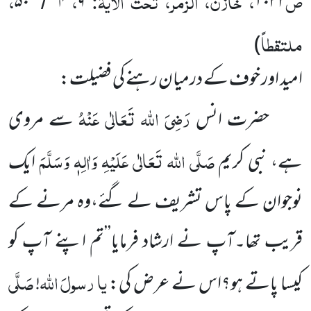
ص
، خازن، الزمر، تحت الآیۃ:
،
،
۵۰
۴
۹
۱۰۳۲
/
ملتقطاً
)
امید اور خوف کے درمیان رہنے کی فضیلت:
رَضِیَ اللہ تَعَالٰی عَنْہُ
حضرت انس
سے مروی
صَلَّی اللہ تَعَالٰی عَلَیْہِ وَاٰلِہٖ وَسَلَّمَ
ہے، نبی کریم
ایک
نوجوان کے پاس تشریف لے گئے،وہ مرنے کے
قریب تھا۔آپ نے ارشاد فرمایا’’تم اپنے آپ کو
یا
رسولَ
اللہ
صَلَّی
کیسا پاتے ہو؟اس نے عرض کی:
!