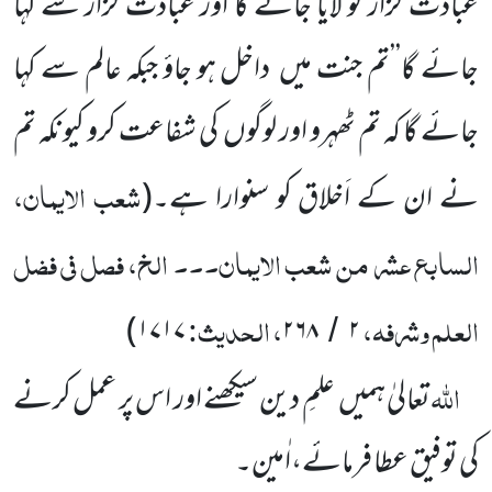
عبادت گزار کو لایا جائے گا اور عبادت گزار سے کہا
جائے گا’’تم جنت میں داخل ہو جاؤ جبکہ عالم سے کہا
جائے گا کہ تم ٹھہرو اور لوگوں کی شفاعت کرو کیونکہ تم
شعب الایمان،
نے ان کے اَخلاق کو سنوارا ہے۔
(
السابع عشر من شعب الایمان۔۔۔ الخ، فصل فی فضل
العلم وشرفہ،
، الحدیث:
)
۱۷۱۷
۲۶۸
۲
/
اللہ
تعالیٰ ہمیں علمِ دین سیکھنے اور اس پر عمل کرنے
کی توفیق عطا فرمائے،اٰمین۔