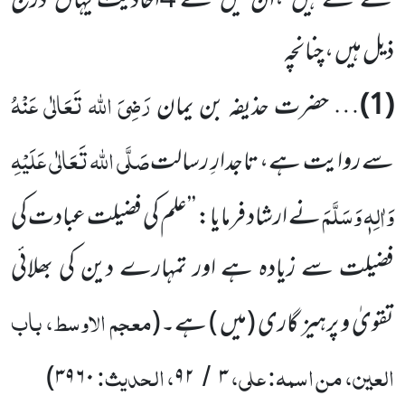
کئے گئے ہیں ،ان میں سے 4اَحادیث یہاں درج
ذیل ہیں ، چنانچہ
رَضِیَ اللہ تَعَالٰی عَنْہُ
(1)
… حضرت حذیفہ بن یمان
صَلَّی اللہ تَعَالٰی عَلَیْہِ
سے روایت ہے، تاجدارِ رسالت
وَاٰلِہٖ وَسَلَّمَ
نے ارشاد فرمایا: ’’علم کی فضیلت عبادت کی
فضیلت سے زیادہ ہے اور تمہارے دین کی بھلائی
معجم الاوسط، باب
تقویٰ و پرہیز گاری (میں ) ہے۔
(
العین، من اسمہ: علی،
، الحدیث:
)
۳۹۶۰
۹۲
۳
/