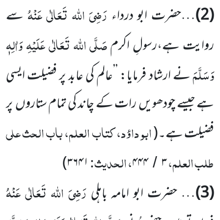
رَضِیَ اللہ تَعَالٰی عَنْہُ
(2)
…حضرت ابو درداء
سے
صَلَّی اللہ تَعَالٰی عَلَیْہِ وَاٰلِہٖ
روایت ہے،رسولِ اکرم
وَسَلَّمَ
نے ارشاد فرمایا: ’’عالم کی عابد پر فضیلت ایسی
ہے جیسے چودھویں رات کے چاند کی تمام ستاروں پر
ابو داؤد، کتاب العلم، باب الحث علی
فضیلت ہے۔
(
طلب العلم،
، الحدیث:
)
۳۶۴۱
۴۴۴
۳
/
رَضِیَ اللہ تَعَالٰی عَنْہُ
(3)
… حضرت ابو امامہ باہلی