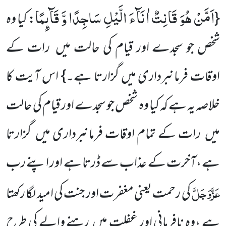
اَمَّنْ هُوَ قَانِتٌ اٰنَآءَ الَّیْلِ سَاجِدًا وَّ قَآىٕمًا
{
: کیا وہ
شخص جو سجدے اور قیام کی حالت میں رات کے
اوقات فرمانبرداری میں گزارتا ہے۔} اس آیت کا
خلاصہ یہ ہے کہ کیا وہ شخص جو سجدے اور قیام کی حالت
میں رات کے تمام اوقات فرمانبرداری میں گزارتا
ہے ،آخرت کے عذاب سے ڈرتا ہے اور اپنے رب
عَزَّوَجَلَّ
کی رحمت یعنی مغفرت اور جنت کی امید لگا رکھتا
ہے ،وہ نافرمانی اور غفلت میں رہنے والے کی طرح