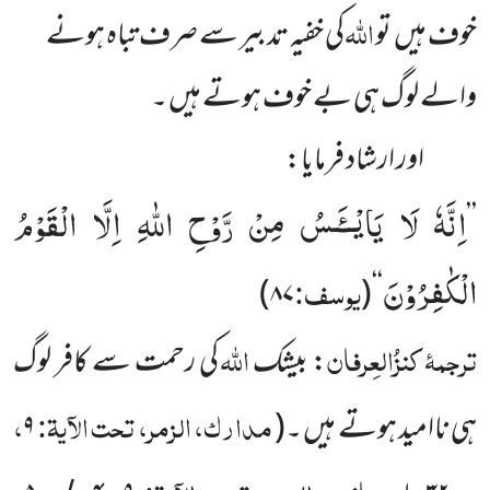
اللہ
خوف ہیں تو
کی خفیہ تدبیر سے صرف تباہ ہونے
والے لوگ ہی بے خوف ہوتے ہیں ۔
اور ارشاد فرمایا:
اِنَّهٗ لَا یَایْــٴَـسُ مِنْ رَّوْحِ اللّٰهِ اِلَّا الْقَوْمُ
’’
الْكٰفِرُوْنَ
یوسف:
)
۸۷
(
‘‘
ترجمۂ
کنزُالعِرفان
اللہ
: بیشک
کی رحمت سے کافر لوگ
مدارک، الزمر، تحت الآیۃ:
،
ہی ناامید ہوتے ہیں ۔
(
۹