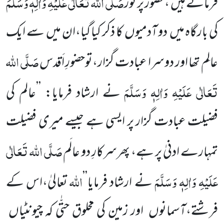
صَلَّی اللہ تَعَالٰی عَلَیْہِ وَاٰلِہٖ وَسَلَّمَ
فرماتے ہیں ،حضور پُر نور
کی بارگاہ میں دو آدمیوں کا ذکر کیا گیا،ان میں سے ایک
صَلَّی اللہ
عالِم تھا اور دوسرا عبادت گزار،توحضورِ اَقدس
تَعَالٰی عَلَیْہِ وَاٰلِہٖ وَسَلَّمَ
نے ارشاد فرمایا: ’’عالم کی
فضیلت عبادت گزار پر ایسی ہے جیسے میری فضیلت
صَلَّی اللہ تَعَالٰی
تمہارے ادنیٰ پر ہے، پھرسرکارِ دو عالَم
عَلَیْہِ وَاٰلِہٖ وَسَلَّمَ
اللہ
نے ارشاد فرمایا’’
تعالیٰ،اس کے
فرشتے،آسمانوں اور زمین کی مخلوق حتّٰی کہ چیونٹیاں