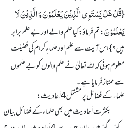
قُلْ هَلْ یَسْتَوِی الَّذِیْنَ یَعْلَمُوْنَ وَ الَّذِیْنَ لَا
{
یَعْلَمُوْنَ
: تم فرماؤ: کیا علم والے اور بے علم برابر
ہیں ؟} اس آیت سے علم اورعلماءِ کرام کی فضیلت
اللہ
معلوم ہوئی کہ
تعالیٰ نے علم والوں کو بے علموں
سے ممتاز فرمایا ہے۔
علماء کے فضائل پر مشتمل
4اَحادیث:
بکثرت اَحادیث میں بھی علماء کے فضائل بیان