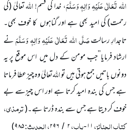
اللہ تَعَالٰی عَلَیْہِ وَاٰلِہٖ وَسَلَّمَ
اللہ
، خدا کی قسم!
تعالیٰ (کی
رحمت) کی امید بھی ہے اور گناہوں کا خوف بھی۔
صَلَّی اللہ تَعَالٰی عَلَیْہِ وَاٰلِہٖ وَسَلَّمَ
تاجدارِ رسالت
نے
ارشاد فرمایا’’جب مومن کے دل میں اس موقع پر یہ
اللہ
دونوں باتیں جمع ہوتی ہیں تو
تعالیٰ وہ چیز عطا فرماتا
ہے جس کی بندہ امید کرتا ہے اور اس چیزسے بے
ترمذی،
خوف کر دیتا ہے جس سے بندہ ڈرتا ہے۔
(
کتاب الجنائز،
باب،
، الحدیث:
)
۹۸۵
۲۹۶
۲
۱۱
/
-