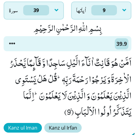
اٰياتها
سورۃ
39
9
بِسْمِ اللّٰهِ الرَّحْمٰنِ الرَّحِیْمِ
39.9
اَمَّنْ هُوَ قَانِتٌ اٰنَآءَ الَّیْلِ سَاجِدًا وَّ قَآىٕمًا یَّحْذَرُ
الْاٰخِرَةَ وَ یَرْجُوْا رَحْمَةَ رَبِّهٖؕ-قُلْ هَلْ یَسْتَوِی
الَّذِیْنَ یَعْلَمُوْنَ وَ الَّذِیْنَ لَا یَعْلَمُوْنَؕ-اِنَّمَا
یَتَذَكَّرُ اُولُوا الْاَلْبَابِ۠ (9)
Kanz ul Iman
Kanz ul Irfan