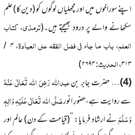
اپنے سوراخوں میں اور مچھلیاں لوگوں کو (دین کا) علم
ترمذی، کتاب
سکھانے والے پر درود بھیجتے ہیں۔
(
العلم، باب ما جاء فی فضل الفقہ علی العبادۃ،
۴
/
، الحدیث:
)
۲۶۹۴
۳۱۳
عبداللہ
رَضِیَ اللہ تَعَالٰی عَنْہُ
(4)
… حضرت جابر بن
صَلَّی اللہ تَعَالٰی عَلَیْہِ وَاٰلِہٖ
سے روایت ہے،حضورِ انور
وَسَلَّمَ
نے ارشاد فرمایا: ’’(قیامت کے دن) عالم اور