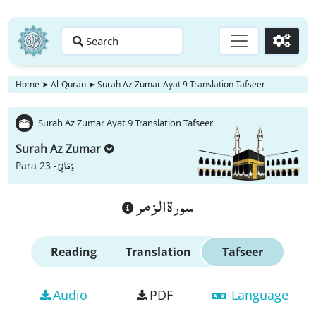
Search
Go
Home
➤
Al-Quran
➤
Surah Az Zumar Ayat 9 Translation Tafseer
Surah Az Zumar Ayat 9 Translation Tafseer
Surah Az Zumar
وَ مَا لِیَ
Para 23 -
سورة الزمر
Reading
Translation
Tafseer
Audio
PDF
Language