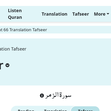
Listen
Translation
Tafseer
More
Quran
 66 Translation Tafseer
ation Tafseer
r
سورة الزمر