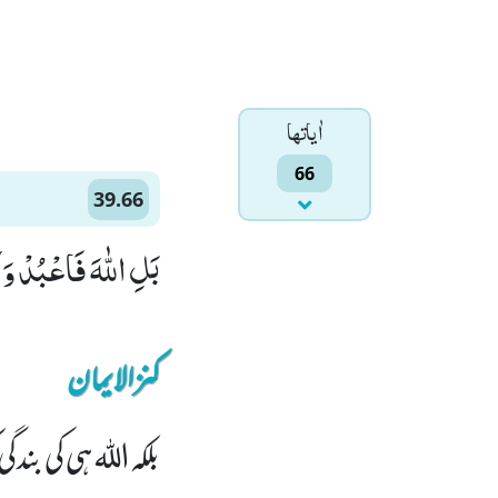
اٰياتها
66
39.66
بَلِ اللّٰهَ فَاعْبُدْ وَ
کنزالایمان
بلکہ اللہ ہی کی بندگ