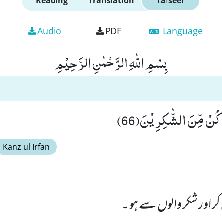
Reading
Translation
Tafseer
Audio
PDF
Language
بِسْمِ اللّٰهِ الرَّحْمٰنِ الرَّحِیْمِ
 كُنْ مِّنَ الشّٰكِرِیْنَ(66)
Kanz ul Irfan
ی کر اور شکر والوں سے ہو ۔