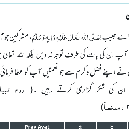
صَلَّی اللہ تَعَالٰی عَلَیْہِ وَاٰلِہٖ وَسَلَّمَ
 اے حبیب!
، مشرکین جو آ
اللہ
 آپ ان کی بات کی طرف توجہ نہ دیں بلکہ
تعالیٰ
یٰ نے اپنے فضل و کرم سے جو نعمتیں آپ کو عطا فرمائی 
روح البیا
ر ان کی شکر گزاری کرتے رہیں ۔
(
، ملخصاً
)
۱
Prev
Ayat