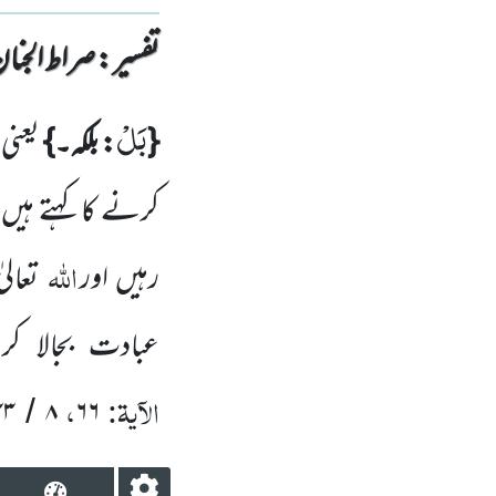
تفسیر : ‎صراط الجنان
بَلْ
{
: بلکہ۔}
یعنی
کرنے کا کہتے ہیں
اللہ
رہیں اور
تعال
عبادت بجالا ک
الآیۃ:
،
۳۳
۸
۶۶
/