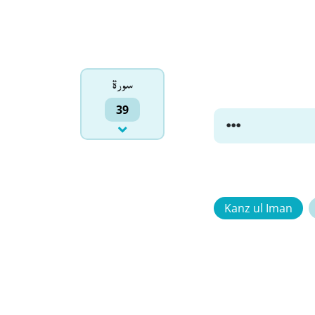
سورۃ
39
Kanz ul Iman