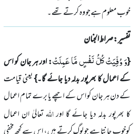
خوب معلوم ہے جو وہ کرتے تھے۔
تفسیر : ‎صراط الجنان
وَ وُفِّیَتْ كُلُّ نَفْسٍ مَّا عَمِلَتْ
{
: اور ہر جان کو اس
کے اعمال کا بھرپور بدلہ دیا جائے گا۔}
یعنی قیامت
کے دن ہر
جان کو اس کے اچھے یا برے تما م اعمال
اللہ
کا بھرپور بدلہ دیا جائے گا اور
تعالیٰ ان اعمال
کوخوب جانتا ہے جو لوگ کرتے ہیں ،
اس سے کچھ مخفی