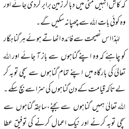
کہ کاش انہیں
مٹی میں
دبا کر زمین برابر کردی جائے اور
اللہ
وہ کوئی بات
سے چھپانہ سکیں
گے۔
لہٰذا ا س نصیحت سے فائدہ اٹھاتے ہوئے ہر گناہگار
اللہ
کو چاہئے کہ وہ اپنے گناہوں
سے باز آ جائے اور
تعالیٰ
کی بارگاہ میں
اپنے تمام گناہوں
سے سچی توبہ کر
لے تاکہ قیامت کے دن گناہوں
کی سزا سے بچ سکے ۔
اللہ
تعالیٰ ہمیں
گناہوں
سے بچنے،سابقہ گناہوں
سے
سچی توبہ کرنے اور نیک اعمال کرنے کی توفیق عطا