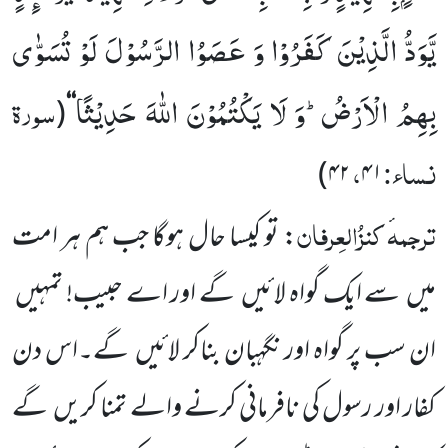
یَّوَدُّ الَّذِیْنَ كَفَرُوْا وَ عَصَوُا الرَّسُوْلَ لَوْ تُسَوّٰى
بِهِمُ الْاَرْضُؕ-وَ لَا یَكْتُمُوْنَ اللّٰهَ حَدِیْثًا
سورۃ
(
‘‘
نساء:
،
)
۴۲
۴۱
ترجمہ
کنزُالعِرفان
: تو کیسا حال ہوگا جب ہم ہر امت
میں
سے ایک گواہ لائیں
گے اور اے حبیب! تمہیں
ان سب پر گواہ اور نگہبان بناکر لائیں
گے۔اس دن
کفار اور رسول کی نافرمانی کرنے والے تمنا کریں
گے