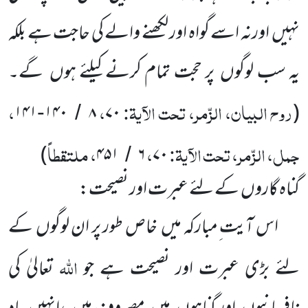
نہیں
اورنہ اسے گواہ اور لکھنے والے کی حاجت ہے بلکہ
یہ سب لوگوں
پر حجت تمام کرنے کیلئے ہوں
گے۔
روح البیان، الزّمر، تحت الآیۃ:
،
،
۱۴۱
۱۴۰
۸
۷۰
(
-
/
جمل، الزّمر، تحت الآیۃ:
،
، ملتقطاً
)
۴۵۱
۶
۷۰
/
گناہ گاروں
کے لئے عبرت اور نصیحت:
اس آیت ِمبارکہ میں
خاص طور پر ان لوگوں
کے
اللہ
لئے بڑی عبرت اور نصیحت ہے جو
تعالیٰ کی