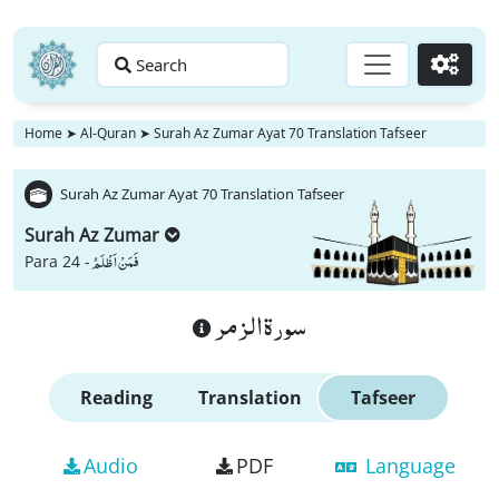
Search
Go
Home
➤
Al-Quran
➤
Surah Az Zumar Ayat 70 Translation Tafseer
Surah Az Zumar Ayat 70 Translation Tafseer
Surah Az Zumar
فَمَنْ اَظْلَمُ
Para 24 -
سورة الزمر
Reading
Translation
Tafseer
Audio
PDF
Language