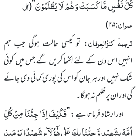
كُلُّ نَفْسٍ مَّا كَسَبَتْ وَ هُمْ لَا یُظْلَمُوْنَ
اٰل
(
‘‘
عمران:
)
۲۵
ترجمہ
کنزُالعِرفان
: تو کیسی حالت ہوگی جب ہم
انہیں
اس دن کے لئے اکٹھا کریں
گے جس میں
کوئی
شک نہیں
اور ہر جان کو اس کی پوری کمائی دی جائے
گی اور ان پر ظلم نہ ہوگا۔
فَكَیْفَ اِذَا جِئْنَا مِنْ كُلِّ
اور ارشاد فرماتا ہے :
’’
اُمَّةٍۭ بِشَهِیْدٍ وَّ جِئْنَا بِكَ عَلٰى هٰۤؤُلَآءِ شَهِیْدًا یَوْمَىٕذٍ