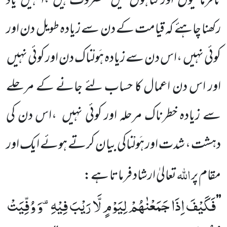
نافرمانیوں
اور گناہوں
میں
مصروف ہیں
،انہیں
یاد
رکھنا چاہئے کہ قیامت کے دن سے زیادہ طویل دن اور
کوئی نہیں
،اس دن سے زیادہ ہَولْناک دن اور کوئی نہیں
اور اس دن اعمال کا حساب لئے جانے کے مرحلے
سے زیادہ خطرناک مرحلہ اور کوئی نہیں
،اس دن کی
دہشت ، شدت اور ہَولْناکی بیان کرتے ہوئے ایک اور
اللہ
مقام پر
تعالیٰ ارشاد فرماتا ہے:
فَكَیْفَ اِذَا جَمَعْنٰهُمْ لِیَوْمٍ لَّا رَیْبَ فِیْهِ۫-وَ وُفِّیَتْ
’’