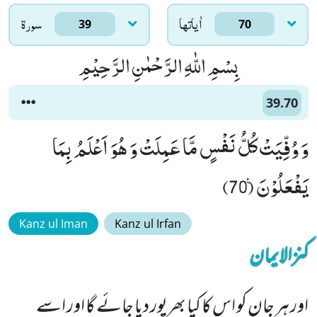
اٰياتها
سورۃ
39
70
بِسْمِ اللّٰهِ الرَّحْمٰنِ الرَّحِیْمِ
39.70
وَ وُفِّیَتْ كُلُّ نَفْسٍ مَّا عَمِلَتْ وَ هُوَ اَعْلَمُ بِمَا
یَفْعَلُوْنَ۠ (70)
Kanz ul Iman
Kanz ul Irfan
کنزالایمان
اور ہر جان کو اس کا کیا بھرپور دیا جائے گا اور اسے