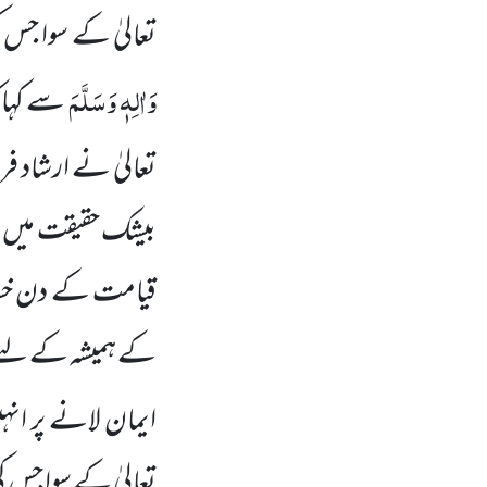
تعالیٰ کے سوا جس
وَاٰلِہٖ وَسَلَّمَ
سے کہا ک
تعالیٰ نے ارشاد ف
بیشک حقیقت میں ن
قیامت کے دن خسارے 
کے ہمیشہ کے لئے ج
ایمان لانے پر انہی
تعالیٰ کے سوا جس ک