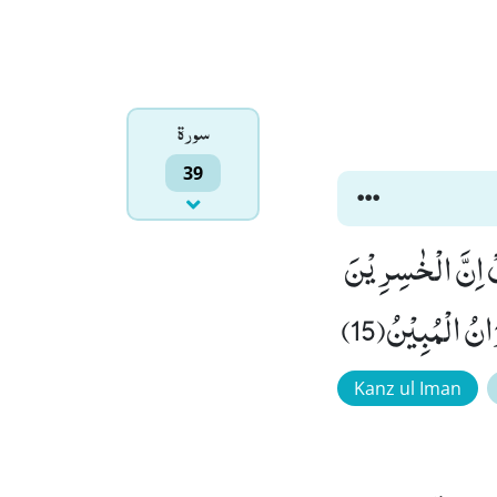
سورۃ
39
نْ دُوْنِهٖؕ-قُلْ اِنَّ الْخٰسِرِیْنَ
نُ الْمُبِیْنُ(15)
Kanz ul Iman