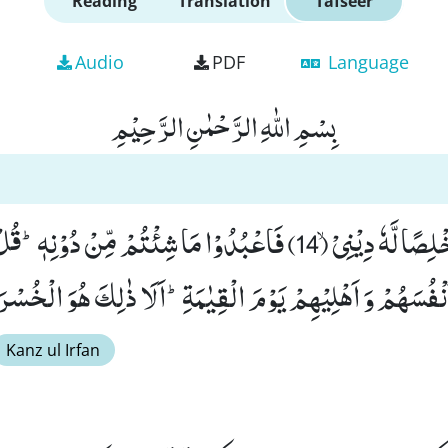
Reading
Translation
Tafseer
Audio
PDF
Language
بِسْمِ اللّٰهِ الرَّحْمٰنِ الرَّحِیْمِ
قُلِ اللّٰهَ اَعْبُدُ مُخْلِصًا لَّهٗ دِیْنِیْۙ (14) فَاعْبُدُوْا مَا شِئْتُمْ مِّ
ْفُسَهُمْ وَ اَهْلِیْهِمْ یَوْمَ الْقِیٰمَةِؕ-اَلَا ذٰلِكَ هُوَ الْخُسْرَا
Kanz ul Irfan