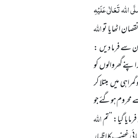
َّی اللہ تَعَالٰی عَلَیْہِ
اللہ
صان اٹھایا تو
ن سے فرما دیں :
پنے گھروالوں کو
راہی میں مبتلا کر
ے محروم ہوگئے جو
اللہ
مایا گیا: ’’تم
ہائی غضب کا اظہار