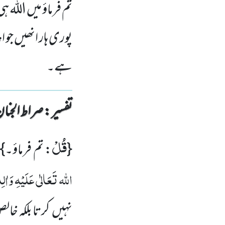
تم فرماؤ میں اللہ ہی
پوری ہار انھیں جو ا
ہے۔
تفسیر : ‎صراط الجنان
قُلْ
{
: تم فرماؤ۔}
اللہ تَعَالٰی عَلَیْہِ وَاٰلِہ
نہیں کرتا بلکہ خا