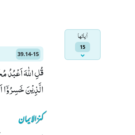
اٰياتها
15
39.14-15
الَّذِیْنَ خَسِرُوْۤا اَن
کنزالایمان