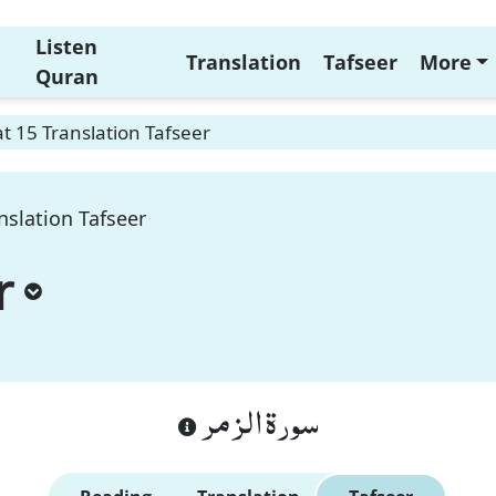
Listen
Translation
Tafseer
More
Quran
 15 Translation Tafseer
nslation Tafseer
r
سورة الزمر