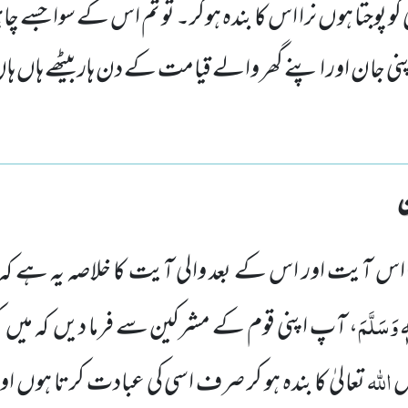
 کو پوجتا ہوں نرا اس کا بندہ ہوکر۔ تو تم اس کے سوا جسے چاہو
پنی جان اور اپنے گھر والے قیامت کے دن ہار بیٹھے ہاں ہاں 
 اس آیت اور اس کے بعد والی آیت کا خلاصہ یہ ہے 
ٖ وَسَلَّمَ
، آپ اپنی قوم کے مشرکین سے فرما دیں کہ میں 
اللہ
لص
تعالیٰ کا بندہ ہو کر صرف اسی کی عبادت کرتا ہوں ا