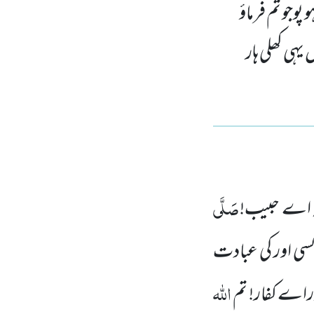
 پوجو تم فرماؤ
یہی کھلی ہار
صَلَّی
کہ اے حبیب!
کسی اور کی عبادت
اللہ
وراے کفار! تم