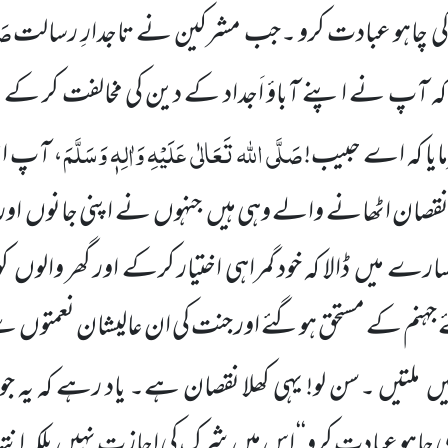
صَل
 کی چاہو عبادت کرو ۔جب مشرکین نے تاجدارِ رسالت
ہ آپ نے اپنے آباؤ اَجداد کے دین کی مخالفت کر کے نق
صَلَّی اللہ تَعَالٰی عَلَیْہِ وَاٰلِہٖ وَسَلَّمَ
رمایا کہ اے حبیب!
، آپ ا
قصان اٹھانے والے وہی ہیں جنہوں نے اپنی جانوں اور ا
میں ڈالا کہ خود گمراہی اختیار کرکے اور گھر والوں کو گم
ہنم کے مستحق ہوگئے اور جنت کی ان عالیشان نعمتوں س
ں ملتیں ۔سن لو! یہی کھلا نقصان ہے۔ یاد رہے کہ یہ جو فر
ی چاہو عبادت کرو‘‘ اس میں شرک کی اجازت نہیں بلکہ انت