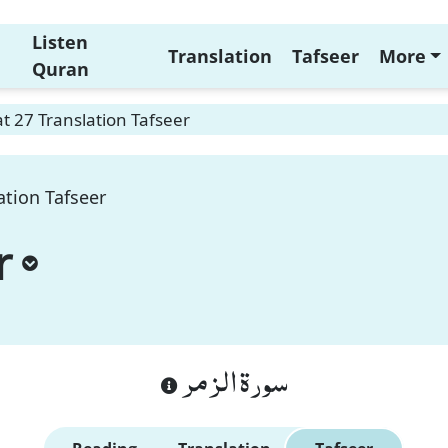
Listen
Translation
Tafseer
More
Quran
 27 Translation Tafseer
ation Tafseer
r
سورة الزمر