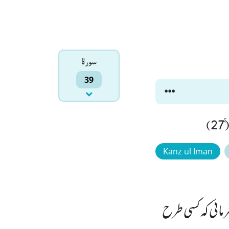
سورۃ
39
)
Kanz ul Iman
ائی کہ کسی طرح