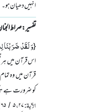
انہیں دھیان ہو۔
تفسیر : ‎صراط الجنان
وَ لَقَدْ ضَرَبْنَا لِ
{
اس قرآن میں ہر قس
قرآن میں وہ تمام 
کو ضرورت ہے تاک
الآیۃ:
،
)
۶۵
۵
۲۷
/