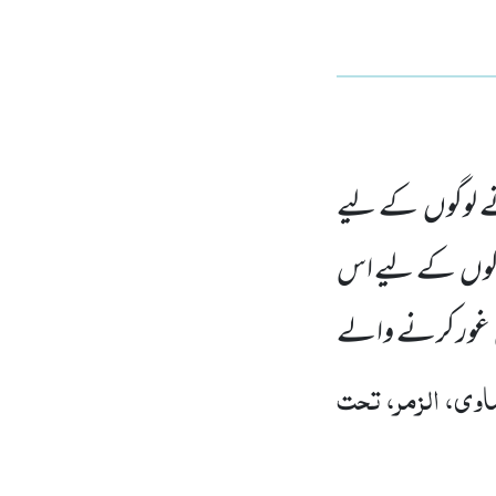
ے لوگوں کے لیے
 لوگوں کے لیے اس
یں غور کرنے والے
وی، الزمر، تحت