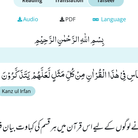
Reading
Translation
Tafseer
Audio
PDF
Language
بِسْمِ اللّٰهِ الرَّحْمٰنِ الرَّحِیْمِ
اسِ فِیْ هٰذَا الْقُرْاٰنِ مِنْ كُلِّ مَثَلٍ لَّعَلَّهُمْ یَتَذَكَّرُوْنَۚ (27
Kanz ul Irfan
لوگوں کے لیے اس قرآن میں ہر قسم کی کہاوت بیان فرم