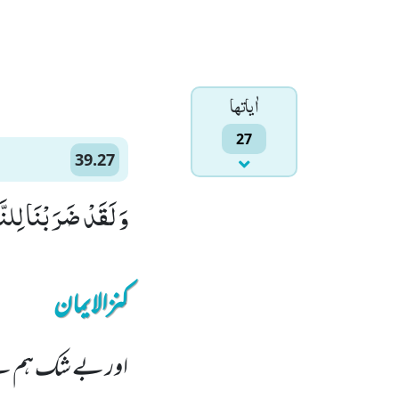
اٰياتها
27
39.27
وَ لَقَدْ ضَرَبْنَا لِلنَّ
کنزالایمان
اور بے شک ہم نے 