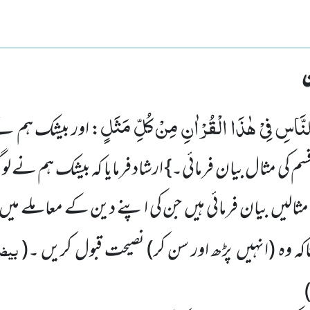
لنَّاسِ فِیْ هٰذَا الْقُرْاٰنِ مِنْ كُلِّ مَثَلٍ
: اور بیشک ہم ن
م کی مثال بیان فرمائی۔} ارشاد فرمایا کہ بیشک ہم نے
مثالیں بیان فرمائی ہیں جن کی اپنے دین کے معاملے م
بیضا
ہ وہ
(انہیں پڑھ اور سن کر)
نصیحت قبول کریں ۔
(