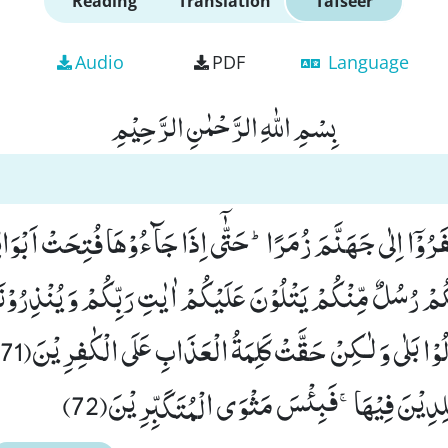
Reading
Translation
Tafseer
Audio
PDF
Language
بِسْمِ اللّٰهِ الرَّحْمٰنِ الرَّحِیْمِ
َرُوْۤا اِلٰى جَهَنَّمَ زُمَرًاؕ-حَتّٰۤى اِذَا جَآءُوْهَا فُتِحَتْ اَبْوَاب
ِكُمْ رُسُلٌ مِّنْكُمْ یَتْلُوْنَ عَلَیْكُمْ اٰیٰتِ رَبِّكُمْ وَ یُنْذِرُوْ
دِیْنَ فِیْهَاۚ-فَبِئْسَ مَثْوَى الْمُتَكَبِّرِیْنَ(72)