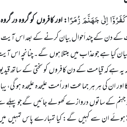
َفَرُوْۤا اِلٰى جَهَنَّمَ زُمَرًا
: اور کافروں کو گروہ در گروہ 
 کے دن کے چند اَحوال بیان کرنے کے بعد اس آیت
یان کیا ہے جوعذاب میں مبتلا ہوں گے۔ چنانچہ اس آی
ہ یہ ہے کہ قیامت کے دن کافروں کو سختی کے ساتھ قیدیو
 اور ان کی ہر ہر جماعت اور اُمت علیحدہ علیحدہ ہو گی، 
و جہنم کے ساتوں دروازے کھولے جائیں گے جو پہلے سے ب
ے ہوئے ان سے کہیں گے: کیا تمہارے پاس تمہیں میں