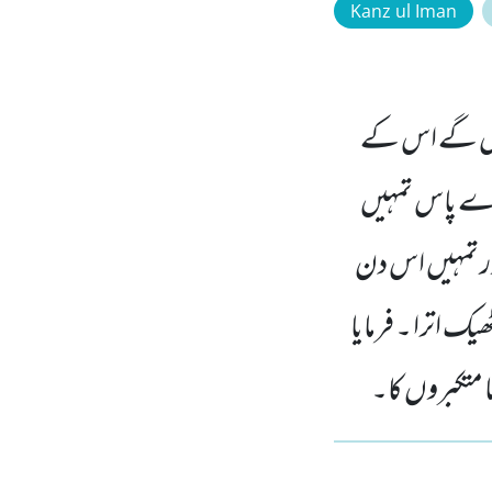
Kanz ul Iman
نچیں گے اس کے
رے پاس تمہیں
ر تمہیں اس دن
 اترا ۔ فرمایا
ا متکبروں کا۔