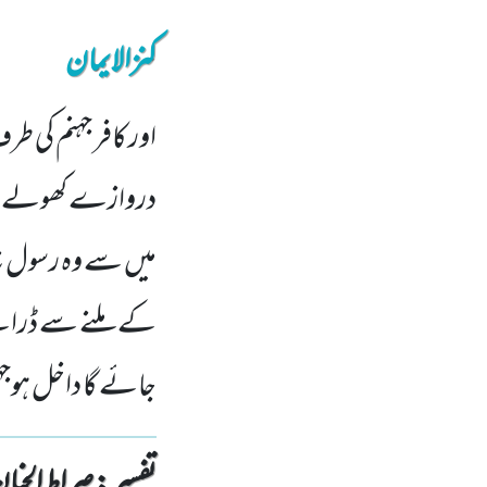
کنزالایمان
اور کافر جہنم کی 
دروازے کھولے جا
میں سے وہ رسول ن
کے ملنے سے ڈراتے 
جائے گا داخل ہوجہن
تفسیر : ‎صراط الجنان