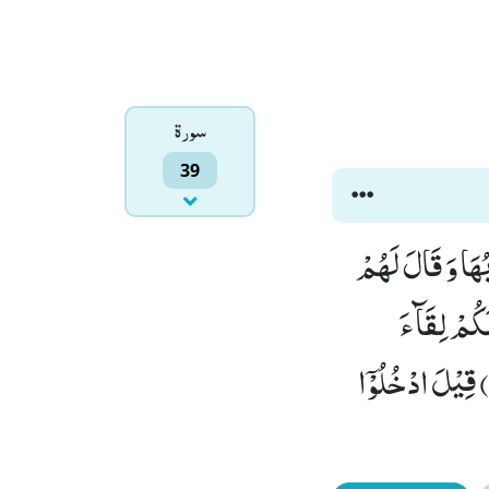
سورۃ
39
ُهَا وَ قَالَ لَهُمْ
نَكُمْ لِقَآءَ
یَوْمِكُمْ هٰذَاؕ-قَالُوْا بَلٰى وَ لٰـكِنْ حَقَّتْ كَلِمَةُ الْعَذَابِ عَلَى الْكٰفِرِیْنَ(71) قِیْلَ ادْخُلُوْۤا