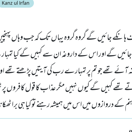
Kanz ul Irfan
طرف ہانکے جائیں گے گروہ گروہ یہاں تک کہ جب وہاں پہ
ئیں گے اور اس کے داروغہ ان سے کہیں گے کیا تمہا
ہ آئے تھے جو تم پر تمہارے رب کی آیتیں پڑھتے تھے او
تھے کہیں گے کیوں نہیں مگر عذاب کا قول کافروں پر ٹھیک
م کے دروازوں میں اس میں ہمیشہ رہنے تو کیا ہی برا ٹھکان