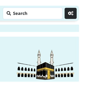
Search
Go