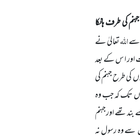
جہنم کی طرف ہانکا
اللہ
 سے
تعالیٰ نے
ت اور ا س کے بعد
ں کی طرح جہنم کی
یہاں تک کہ جب وہ
ند تھے اور جہنم
 سے وہ رسول نہ