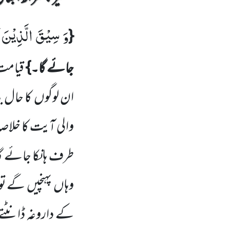
وَ سِیْقَ الَّذِیْنَ ك
{
جائے گا۔}
قیامت
ان لوگوں کا حال ب
والی آیت کا خلاص
طرف ہانکا جائے گا
وہاں پہنچیں گے ت
کے داروغہ ڈانٹت