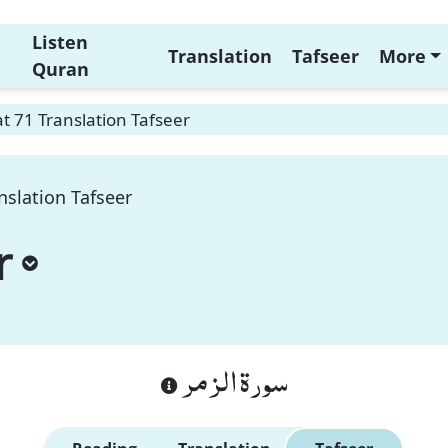
Listen
Translation
Tafseer
More
Quran
 71 Translation Tafseer
nslation Tafseer
r
سورة الزمر