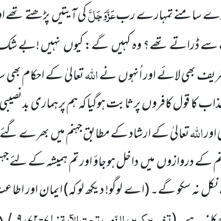
عَزَّوَجَلَّ
ارے سامنے تمہارے رب
کی آیتیں پڑھتے تھے ا
 سے ڈراتے تھے؟ وہ کہیں گے: کیوں نہیں !بے شک ان
اللہ
یف بھی لائے اور اُنہوں نے
تعالیٰ کے احکام بھی 
ذاب کا قول کافروں پر ثابت ہوگیا کہ ہم پر ہماری بدنصیبی 
اللہ
 اور
تعالیٰ کے ارشاد کے مطابق جہنم میں بھرے گئ
م کے دروازوں میں داخل ہوجاؤ اور تم ہمیشہ کے لئے جہن
ل نہ سکو گے۔ (اے لوگو! دیکھ لو کہ) ایمان اور اطا
تفسیرکبیر، الزّمر، تحت الآیۃ:
،
 ٹھکانہ ہے۔
(
۷۱
۷۲
۹
۸
/
-