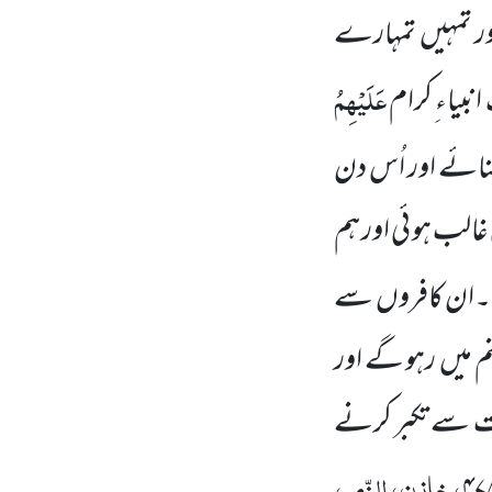
ور تمہیں تمہارے
عَلَیْہِمُ
بیاء ِکرام
سنائے اور اُس دن
غالب ہو ئی اور ہم
ے۔ان کافروں سے
م میں رہو گے اور
عت سے تکبر کرنے
، خازن، الزّمر،
۴۷