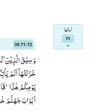
اٰياتها
71
39.71-72
وَ سِیْقَ الَّذِیْنَ كَف
خَزَنَتُهَاۤ اَلَمْ یَاْت
اَبْوَابَ جَهَنَّمَ خٰلِ