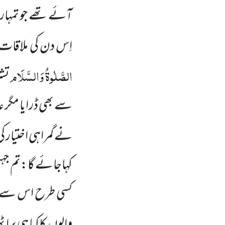
آئے تھے جو تمہ
اِس دن کی ملاقات
الصَّلٰوۃُ وَالسَّلَام
تشر
سے بھی ڈرایا مگر ع
نے گمراہی اختیار کی
کہاجائے گا:تم جہن
کسی طرح اس سے نک
والوں کاکیا ہی برا