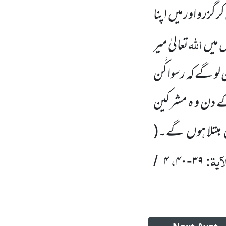
 گزرو اورمیں
اپنا
اللہ
س میں
تعالیٰ میر
لو گے کہ رسوا کُن
کے دن و ہ مشرکین
مبتلا ہوں
گے۔
(
آیۃ:
،
۴
۴۰
۳۹
/
-