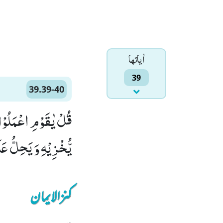
اٰياتها
39
39.39-40
یُّخْزِیْهِ وَ یَحِلُّ عَل
کنزالایمان