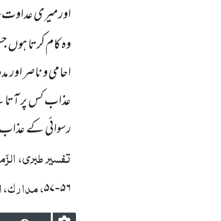
اورمیری عداوت و 
وہ کام کرتا ہوں
جس
احامی و ناصر اور م
عذاب کس پر آتا ہ
رسوائی کے عذاب 
تفسیر طبری، الزّمر
، مدارک، ال
۵۷
۵۶
-