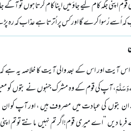
قوم اپنی جگہ کام کیے جاؤ میں اپنا کام کرتا ہوں تو آگے
کہ اُسے رُسوا کرے گا اور کس پر اُترتا ہے عذاب کہ رہ پ
اس آیت اور اس کے بعد والی آیت کا خلاصہ یہ ہے 
 وَسَلَّمَ
، آپ کی قوم کے وہ مشرک جنہوں
نے بتوں
کو معب
ے ان بتوں
کی عبادت میں
مصروف ہیں ، اور آپ کو ان 
فرما دیں
’’اے میری قوم!اگر تم نہیں
مانتے توتم اپنی 