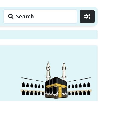
Search
Go