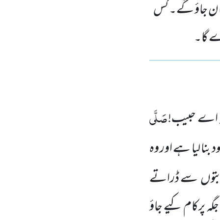
 جان جاؤ گے۔ کس
ڑے گا۔
صَلَّی
کہ اے حبیب!
ود بنا لیا ہے اور وہ
بتوں
سے ڈراتے
جگہ پرکام کیے جاؤ