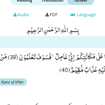
Reading
Translation
Tafseer
Audio
PDF
Language
بِسْمِ اللّٰهِ الرَّحْمٰنِ الرَّحِیْمِ
قُلْ یٰقَوْمِ اعْمَلُوْا عَلٰى 
َیْهِ عَذَابٌ مُّقِیْمٌ(40)
Kanz ul Irfan