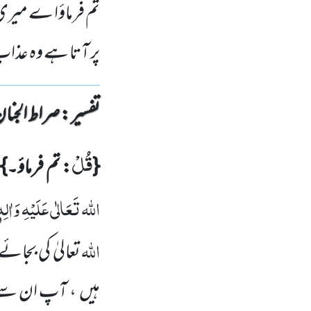
تم فرماؤا ے میری 
پر آتا ہے وہ عذاب 
تفسیر : ‎صراط الجنان
قُلْ
{
: تم فرماؤ۔}
اللہ تَعَالٰی عَلَیْہِ وَاٰلِہٖ
اللہ
تعالیٰ کی بجائ
ہیں
، آپ ان سے 