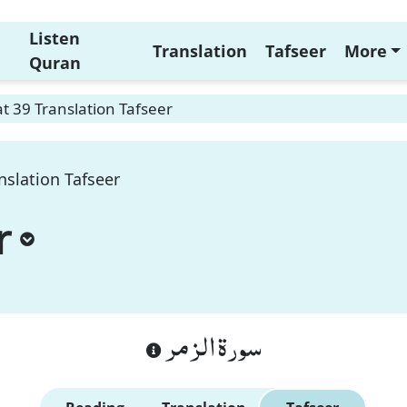
Listen
Translation
Tafseer
More
Quran
 39 Translation Tafseer
nslation Tafseer
r
سورة الزمر