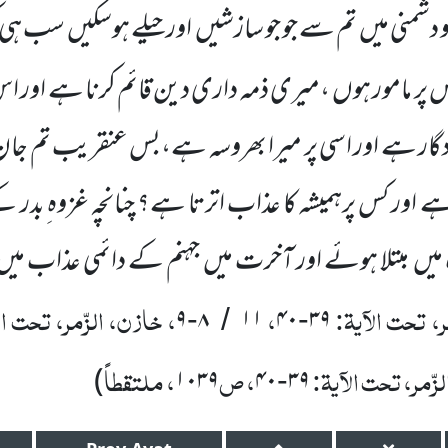
دشمنی میں
تم سے جو جو سازشیں
اور حیلے ہوسکیں
سب ہی کر
 پر مامور ہوں
،میری ذمہ داری دین قائم کرنا ہے اور ا
ددگار ہے اور اسی پر میرا بھروسہ ہے،بس عنقریب تم جان 
ے اور کس پرہمیشہ کا عذاب اترتا ہے؟ چنانچہ غزوہ ِبدر 
میں
مبتلا ہوئے اور آخرت میں
جہنم کے دائمی عذاب میں
، تحت الآیۃ:
،
، خازن، الزّمر، تحت ال
۹
۸
۱۱
۴۰
۳۹
-
/
-
زّمر، تحت الآیۃ:
، ص
، ملتقطاً
)
۱۰۳۹
۴۰
۳۹
-