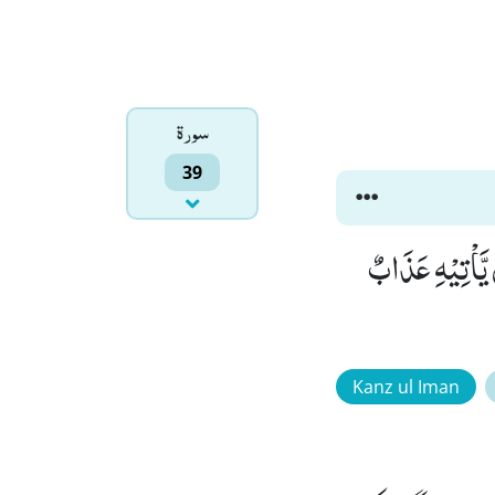
سورۃ
39
مَكَانَتِكُمْ اِنِّیْ عَامِلٌۚ-فَسَوْفَ تَعْلَمُوْنَۙ (39) مَنْ یَّاْتِیْهِ عَذَابٌ
Kanz ul Iman