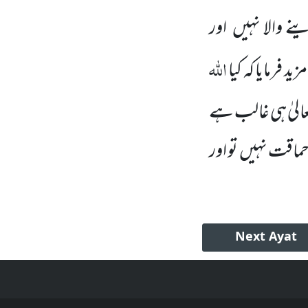
نے والا
نہیں
اور
اللہ
ید فرمایا کہ کیا
الیٰ ہی غالب ہے
حماقت نہیں
تو اور
Next
Ayat