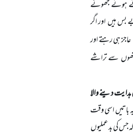
ائے ہوئے جھوٹے
بے بس ہیں
اور اگر
عاجز ہی رہتے اور
تھوں
سے تراشے
 ہدایت دینے والا
 باتیں
اسی وقت
جس کی بد عملیوں