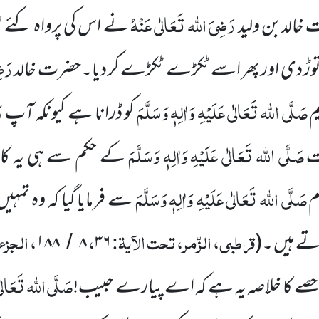
رَضِیَ اللہ تَعَالٰی عَنْہُ
خالدبن ولید
نے اس کی پرواہ کئے 
رَضِ
 توڑ دی اور پھر اسے ٹکڑے ٹکڑے کر دیا۔حضرت خالد
صَلَّی اللہ تَعَالٰی عَلَیْہِ وَاٰلِہٖ
وَسَلَّمَ
ر
م
کو ڈرانا ہے کیونکہ آپ
صَلَّی اللہ تَعَالٰی عَلَیْہِ وَاٰلِہٖ وَسَلَّمَ
ت
کے حکم سے ہی یہ کام
صَلَّی اللہ تَعَالٰی عَلَیْہِ وَاٰلِہٖ وَسَلَّمَ
م
سے فرمایا گیا کہ وہ تمہی
قرطبی، الزّمر، تحت الآیۃ:
،
، الجز
تے ہیں ۔
(
۳۶
۸
۱۸۸
/
صَلَّی اللہ تَعَالٰی 
ے کا خلاصہ یہ ہے کہ اے پیارے حبیب!