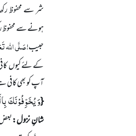
شر سے محفوظ رکھا
ہونے سے محفوظ رک
صَلَّی اللہ تَعَال
حبیب!
کے لئے کیوں
کافی
آپ کو بھی کافی 
وَ یُخَوِّفُوْنَكَ بِال
{
شانِ نزول:
بعض 