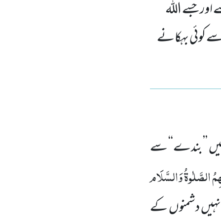
 اور جسے اللہ
سے کوئی بہکانے
یں
’’بندے‘‘ سے
ہِمُ الصَّلٰوۃُ وَالسَّلَام
نہیں
دشمنوں
کے