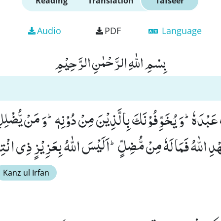
Reading
Translation
Tafseer
Audio
PDF
Language
بِسْمِ اللّٰهِ الرَّحْمٰنِ الرَّحِیْمِ
عَبْدَهٗؕ-وَ یُخَوِّفُوْنَكَ بِالَّذِیْنَ مِنْ دُوْنِهٖؕ-وَ مَنْ یُّضْلِلِ 
Kanz ul Irfan