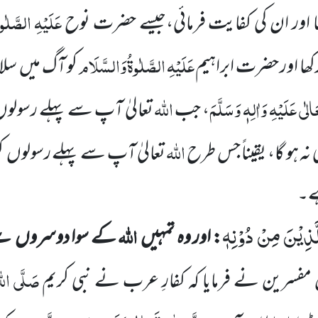
عَلَیْہِ
الصَّلٰوۃ
 اور ان کی کفایت فرمائی،جیسے حضرت نوح
عَلَیْہِ
الصَّلٰوۃُ
وَالسَّلَام
ھا اور حضرت ابراہیم
کو آگ میں
سلا
ٰی عَلَیْہِ وَاٰلِہٖ وَسَلَّمَ
اللہ
، جب
تعالیٰ آپ سے پہلے رسولو
اللہ
 نہ ہو گا، یقیناً جس طرح
تعالیٰ آپ سے پہلے رسولوں
ک
ہے۔
َّذِیْنَ مِنْ دُوْنِهٖ
اللہ
: اور وہ تمہیں
کے سوا دوسروں
سے
صَلَّی اللہ
مفسرین
نے فرمایا کہ کفارِ عرب نے نبی کریم