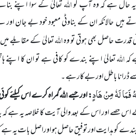
اللہ
یہ حال
ہے کہ وہ آپ کو
تعالیٰ کے سوا اپنے بن
تے ہیں
حالانکہ ان کے بناوٹی معبود خود بے جان اور 
اللہ
ی قدرت حاصل بھی ہوتی تو وہ
تعالیٰ کے مقابلے میں
اللہ
 کہ
تعالیٰ اپنے بندے کو کافی ہے تو ان کا اپنے ہا
 ڈرانا باطل اور بے کار ہے ۔
هُ فَمَا لَهٗ مِنْ هَادٍ
اللہ
: اور جسے
گمراہ کرے اس کیلئے کوئی
س حصے اور اس کے بعد والی آیت کا خلاصہ یہ ہے کہ یہ
دے کو ہدایت اور توفیق حاصل ہو اوراصل بات یہ ہے کہ 