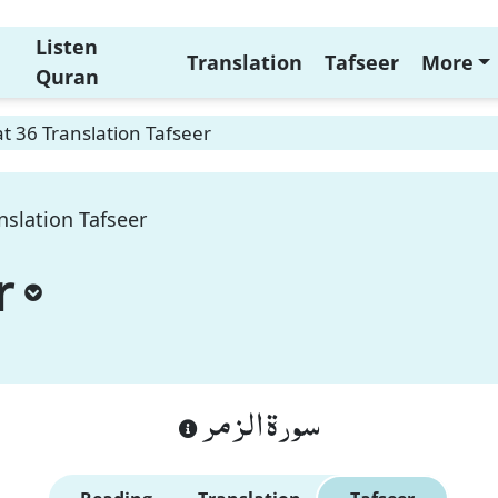
Listen
Translation
Tafseer
More
Quran
 36 Translation Tafseer
nslation Tafseer
r
سورة الزمر