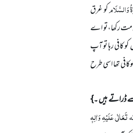
ُ
وَالسَّلَام
کو غرق
مت رکھا،تو اے
ں
کو کافی رہا تو آپ
وکافی تھا اسی طرح
 ڈراتے ہیں ۔}
 تَعَالٰی عَلَیْہِ وَاٰلِہٖ