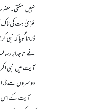
نہیں
سکتی۔حضرت 
عُزّیٰ بت کی ناک
ڈرانا گویا کہ نبی کری
نے تاجدارِ رسال
آیت میں
نبی اکر
دوسروں
سے
ڈرا
آیت کے اس حص