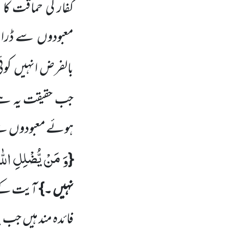
کفار کی حماقت کا 
معبودوں
سے ڈرا
بالفرض انہیں
کوئ
جب حقیقت یہ ہے
ہوئے معبودوں
سے
وَ مَنْ یُّضْلِلِ اللّٰ
{
نہیں ۔}
آیت کے ا
فائدہ مند ہیں
جب بن