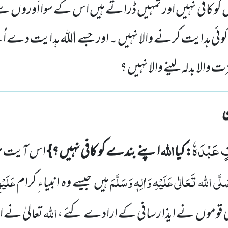
ں کو کافی نہیں اور تمہیں ڈراتے ہیں اس کے سوا اَوروں سے
وئی ہدایت کرنے والا نہیں ۔ اور جسے اللہ ہدایت دے اُ
زت والا بدلہ لینے والا نہیں ؟
فٍ عَبْدَهٗ
اللہ
: کیا
اپنے بندے کو کافی نہیں ؟}
اس آیت م
لَّی اللہ
تَعَالٰی عَلَیْہِ وَاٰلِہٖ وَسَلَّمَ
عَلَیْ
ہیں
جیسے وہ انبیاء ِکرام
اللہ
 قوموں
نے ایذا رسانی کے ارادے کئے ،
تعالیٰ نے ا