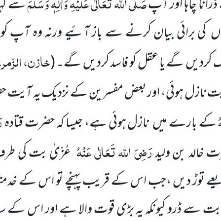
صَلَّی اللہ تَعَالٰی عَلَیْہِ وَاٰلِہٖ وَسَلَّمَ
رانا چاہا اور آپ
سے کہ
وں
کی برائی بیان کرنے سے باز آئیے ورنہ وہ آپ ک
خازن، الزّمر،
ک کردیں
گے یا عقل کو فاسد کردیں
گے۔
(
ٓیت نازل ہوئی، اور بعض مفسرین کے نزدیک یہ آیت
حض
ُ
رَ
کے بارے میں
نازل ہوئی ہے، جیسا کہ
حضرت قتادہ
رَضِیَ اللہ تَعَالٰی عَنْہُ
ت خالد بن ولید
عُزّیٰ بت کی طر
 توڑ دیں ،جب اس کے قریب پہنچے تو اس کے خدمتگ
بت سے ڈرو کیونکہ یہ بڑی قوت والا ہے اور اس کے سام