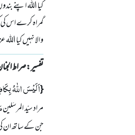
کیا اللہ اپنے بندو
گمراہ کرے اس کی ک
والا نہیں کیا اللہ ع
تفسیر : ‎صراط الجنان
اَلَیْسَ اللّٰهُ بِكَا
{
صَ
مراد سیّد المرسَلین
جن کے ساتھ
ان کی