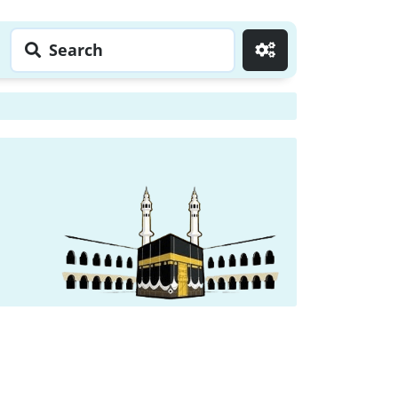
Search
Go