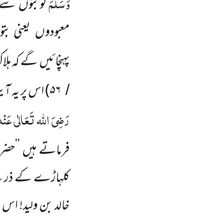
وَسَلَّمَ
کوبتوں
سے ڈ
معبودوں
یعنی بت
پہنچائیں
گے کہ ہلا
۵۶
)
اس پر یہ ا
/
رَضِیَ اللہ تَعَالٰی عَنْہ
فرماتے
ہیں ’’حضر
کلہاڑے کے ذریعے
خالد بن ولید! اس 