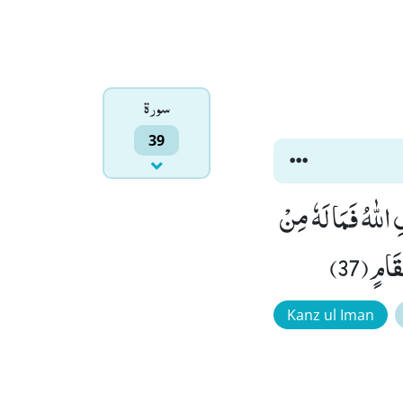
سورۃ
39
اللّٰهُ فَمَا لَهٗ مِنْ
Kanz ul Iman