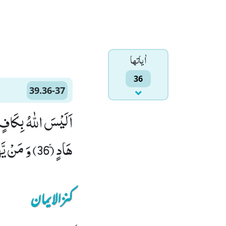
اٰياتها
36
39.36-37
اَلَیْسَ اللّٰهُ بِكَافٍ 
هَادٍۚ (36) وَ مَنْ یَّهْدِ اللّٰهُ فَمَا لَهٗ مِنْ مُّضِلٍّؕ-اَلَیْسَ اللّٰهُ بِعَزِیْزٍ ذِی انْتِقَامٍ(37)
کنزالایمان