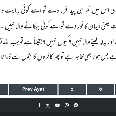
لیٰ اس میں
گمراہی پیدا فرما دے تو اسے کوئی ہدایت دی
یت یعنی ایمان کا نور دے تواسے کوئی بہکانے والا نہیں
۔مز
اللہ
اور بدلہ لینے والا نہیں ؟ کیوں
نہیں ؟یقیناً ہے توجب
تع
 بے بس ہونابھی ظاہر ہے تو پھر کافروں
کا بتوں
سے ڈرانا 
Prev
Ayat