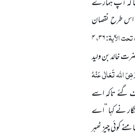
ا کہ آپ ہمارے
و اس طرح نقصان
 تحت الآیۃ:
،
۴
۳۶
رت خالد بن ولید
ضِیَ اللہ تَعَالٰی عَنْہُ
ف گئے تاکہ اسے
ار نے کہا ’’اے
نے کوئی چیز ٹھہر