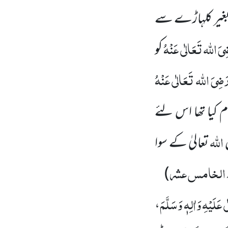
بغیر کلہاڑے سے
یَ اللہ تَعَالٰی عَنْہُ
کو
َضِیَ اللہ تَعَالٰی عَنْہُ
 کیا
تھا اس لئے
اللہ
ں
تعالیٰ کے سوا
ء الخامس عشر
)
عَلَیْہِ وَاٰلِہٖ وَسَلَّمَ
،