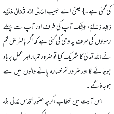
صَلَّی اللہ تَعَالٰی عَلَیْہِ
کی گئی ہے۔} یعنی اے حبیب!
وَاٰلِہٖ وَسَلَّمَ
، بیشک آپ کی طرف اور آپ سے پہلے
رسولوں کی طرف یہ وحی کی گئی ہے کہ اگر بالفرض تم
اللہ
نے
تعالیٰ کا شریک کیا تو ضرور تمہاراہر عمل برباد
ہوجائے گا اور ضرور تم خسارہ پانے والوں میں سے
ہوجاؤگے ۔
صَلَّی اللہ
اس آیت میں خطاب اگرچہ حضورِ اَقدس