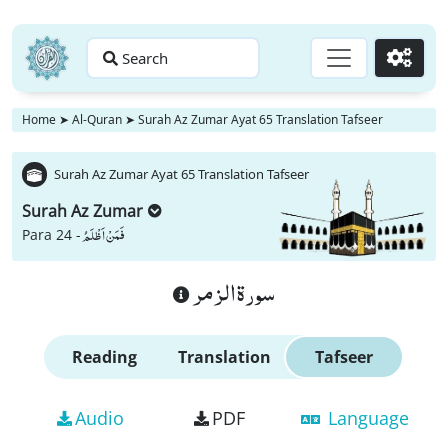
Search
Go
Home
➤
Al-Quran
➤
Surah Az Zumar Ayat 65 Translation Tafseer
Surah Az Zumar Ayat 65 Translation Tafseer
Surah Az Zumar
فَمَنْ اَظْلَمُ
Para 24 -
سورة الزمر
Reading
Translation
Tafseer
Audio
PDF
Language