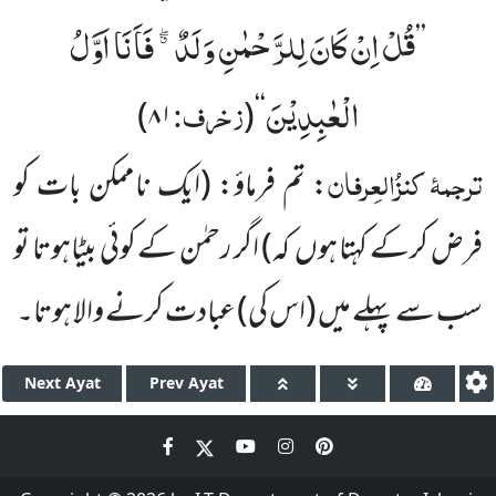
قُلْ اِنْ كَانَ لِلرَّحْمٰنِ وَلَدٌ ﳓ فَاَنَا اَوَّلُ
’’
الْعٰبِدِیْنَ
زخرف:
)
۸۱
‘‘(
ترجمۂ
کنزُالعِرفان
: تم فرماؤ: (ایک ناممکن بات کو
فرض کرکے کہتا ہوں کہ) اگر رحمٰن کے کوئی بیٹاہوتا تو
سب سے پہلے میں (اس کی) عبادت کرنے والا ہوتا۔
Next
Ayat
Prev
Ayat