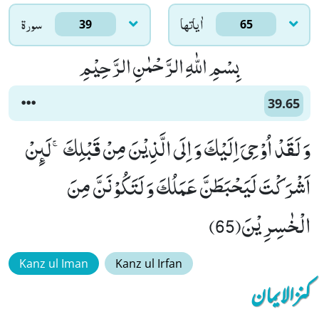
اٰياتها
سورۃ
39
65
بِسْمِ اللّٰهِ الرَّحْمٰنِ الرَّحِیْمِ
39.65
وَ لَقَدْ اُوْحِیَ اِلَیْكَ وَ اِلَى الَّذِیْنَ مِنْ قَبْلِكَۚ-لَىٕنْ
اَشْرَكْتَ لَیَحْبَطَنَّ عَمَلُكَ وَ لَتَكُوْنَنَّ مِنَ
الْخٰسِرِیْنَ(65)
Kanz ul Iman
Kanz ul Irfan
کنزالایمان