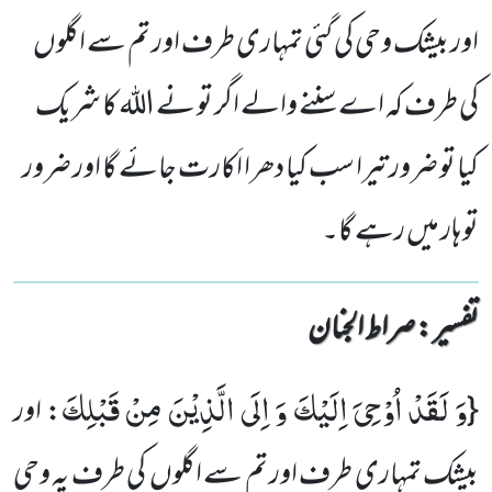
اور بیشک وحی کی گئی تمہاری طرف اور تم سے اگلوں
کی طرف کہ اے سننے والے اگر تو نے اللہ کا شریک
کیا تو ضرور تیرا سب کیا دھرا اَکارت جائے گا اور ضرور
تو ہار میں رہے گا۔
تفسیر : ‎صراط الجنان
وَ لَقَدْ اُوْحِیَ اِلَیْكَ وَ اِلَى الَّذِیْنَ مِنْ قَبْلِكَ
{
: اور
بیشک تمہاری طرف اور تم سے اگلوں کی طرف یہ وحی