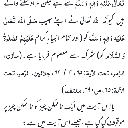
تَعَالٰی عَلَیْہِ وَاٰلِہٖ وَسَلَّمَ
سے ہے لیکن مراد سننے والے
اللہ
صَلَّی اللہ تَعَالٰی
ہیں کیونکہ
تعالیٰ نے اپنے حبیب
عَلَیْہِ وَاٰلِہٖ وَسَلَّمَ
عَلَیْہِمُ الصَّلٰوۃُ
کو (اور تمام انبیاء ِکرام
وَالسَّلَام
خازن،
کو) شرک سے معصوم فرمایا ہے۔(
الزّمر، تحت الآیۃ:
،
، جلالین، الزّمر، تحت
۶۲
۴
۶۵
/
الآیۃ:
، ص
، ملتقطاً
)
۳۹۰
۶۵
یا اس آیت میں ایک ناممکن چیز کو نا ممکن چیز پر
مَوقوف کیا گیا ہے،جیسے اس آیت میں ہے: