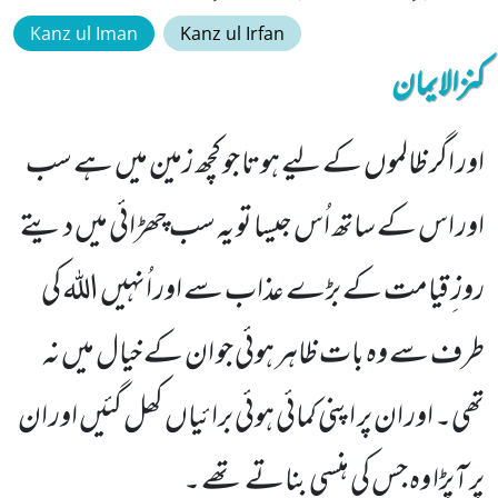
Kanz ul Iman
Kanz ul Irfan
کنزالایمان
اور اگر ظالموں کے لیے ہوتا جو کچھ زمین میں ہے سب
اور اس کے ساتھ اُس جیسا تو یہ سب چھڑائی میں دیتے
روز ِ قیامت کے بڑے عذاب سے اور اُنہیں اللہ کی
طرف سے وہ بات ظاہر ہوئی جو ان کے خیال میں نہ
تھی۔ اور ان پر اپنی کمائی ہوئی برائیاں کھل گئیں اور ان
پر آپڑا وہ جس کی ہنسی بناتے تھے ۔