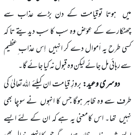
میں
ہوتا توقیامت کے دن بڑے عذاب سے
چھٹکارے کے عِوَض وہ سب کا سب دیدیتے تا کہ
کسی طرح یہ اَموال دے کر انہیں
اِس عذاب ِعظیم
سے رہائی مل جائے لیکن وہ قبول نہ کیا جائے گا۔
اللہ
دوسری وعید:
بروزِ قیامت ان کیلئے
تعالیٰ کی
طرف سے وہ ظاہر ہوگا جس کا انہوں
نے سوچا بھی
نہیں
تھا۔
اس کامعنی یہ ہے کہ ان کے لئے ایسے