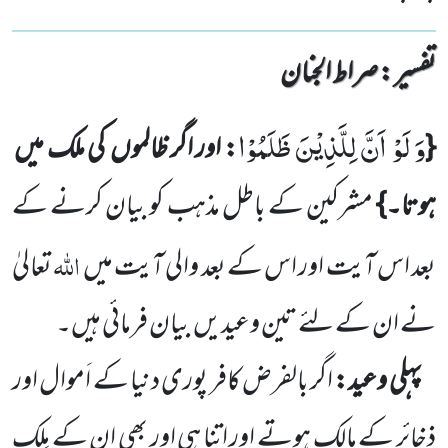
تفسیر : ‎صراط الجنان
وَ لَوْ اَنَّ لِلَّذِیْنَ ظَلَمُوْا
{
: اور اگر ظالموں
کی ملک میں
ہوتا۔}
مشرکین کے باطل مذہب کو بیان کرنے کے
اللہ
بعد اس آیت
اور اس کے بعد والی آیت میں
تعالیٰ
نے ان کے لئے تین وعیدیں
بیان فرمائی ہیں۔
پہلی وعید:
اگر بالفرض کافر پوری دنیا کے اَموال اور
ذخائر کے مالک ہوتے اور اتنا ہی اور بھی ان کے مِلک