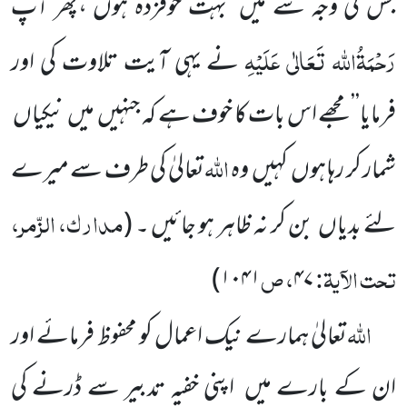
جس کی وجہ سے میں
بہت خوفزدہ
ہوں ،پھر آپ
رَحْمَۃُاللہ تَعَالٰی عَلَیْہِ
نے یہی آیت تلاوت کی اور
فرمایا’’ مجھے اس بات کا خوف ہے کہ جنہیں
میں
نیکیاں
اللہ
شمار کر رہا ہوں
کہیں
وہ
تعالیٰ کی طرف سے میرے
مدارک، الزّمر،
لئے بدیاں
بن کر نہ ظاہر ہو جائیں ۔
(
تحت الآیۃ:
، ص
)
۱۰۴۱
۴۷
اللہ
تعالیٰ ہمارے نیک اعمال کو محفوظ فرمائے
اور
ان کے بارے میں
اپنی خفیہ تدبیر سے ڈرنے کی