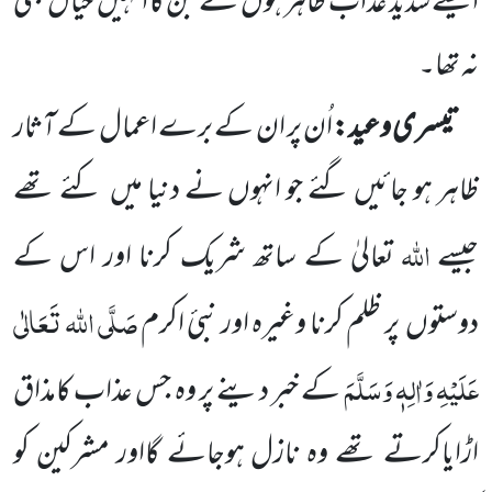
ایسے شدید عذاب ظاہر ہوں
گے جن کا انہیں
خیال بھی
نہ تھا۔
تیسری وعید:
اُن پر ان کے برے اعمال کے آثار
ظاہر ہو جائیں گئے جو انہوں نے دنیا میں
کئے تھے
اللہ
جیسے
تعالیٰ کے ساتھ شریک کرنا اور اس کے
صَلَّی اللہ تَعَالٰی
دوستوں
پر ظلم کرنا وغیرہ اور نبیٔ اکرم
عَلَیْہِ وَاٰلِہٖ وَسَلَّمَ
کے خبر دینے پر وہ جس عذاب کامذاق
اڑایاکرتے تھے وہ نازل ہوجائے گااور مشرکین کو