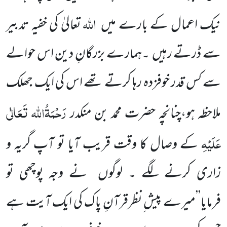
اللہ
نیک اعمال کے بارے میں
تعالیٰ کی
خفیہ تدبیر
سے ڈرتے رہیں
۔ہمارے
بزرگانِ دین اس حوالے
سے کس قدر خوفزدہ رہا کرتے تھے اس کی ایک جھلک
رَحْمَۃُاللہ تَعَالٰی
ملاحظہ ہو،چنانچہ حضرت محمد بن منکدر
عَلَیْہِ
کے وصال کا وقت قریب آیا تو آپ گریہ و
زاری کرنے لگے ۔ لوگوں
نے وجہ پوچھی تو
فرمایا’’میرے
پیش ِنظرقرآنِ پاک کی ایک آیت ہے