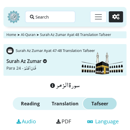
Search
Go
Home
➤
Al-Quran
➤
Surah Az Zumar Ayat 48 Translation Tafseer
Surah Az Zumar Ayat 47-48 Translation Tafseer
Surah Az Zumar
فَمَنْ اَظْلَمُ
Para 24 -
سورة الزمر
Reading
Translation
Tafseer
Audio
PDF
Language