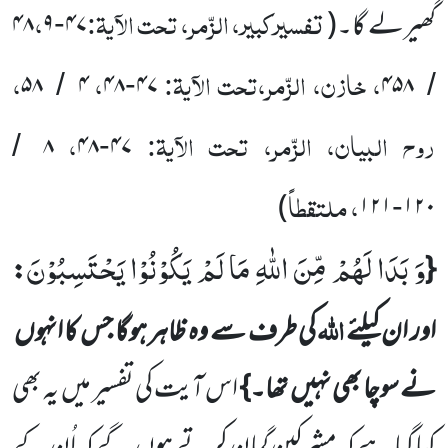
تفسیرکبیر، الزّمر، تحت الآیۃ:
،
گھیرلے گا۔
(
۴۷
۹
۴۸
-
، خازن، الزّمر،تحت الآیۃ:
،
،
۵۸
۴
۴۸
۴۷
۴۵۸
/
-
/
روح البیان، الزّمر، تحت الآیۃ:
،
۸
۴۸
۴۷
/
-
، ملتقطاً
)
۱۲۱
۱۲۰
-
وَ بَدَا لَهُمْ مِّنَ اللّٰهِ مَا لَمْ یَكُوْنُوْا یَحْتَسِبُوْنَ
:
{
اللہ
اور ان کیلئے
کی طرف سے وہ ظاہر ہوگا جس کا انہوں
نے سوچا بھی نہیں
تھا۔}
اس آیت کی تفسیر میں
یہ بھی
کہا گیا ہے کہ مشرکین گمان کرتے ہوں
گے کہ اُن کے