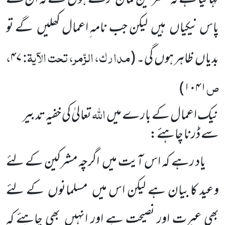
پاس نیکیاں
ہیں
لیکن جب نامہ ِاعمال کھلیں
گے تو
مدارک، الزّمر، تحت الآیۃ:
،
بدیاں
ظاہر ہوں
گی۔
(
۴۷
ص
)
۱۰۴۱
اللہ
نیک اعمال کے بارے میں
تعالیٰ کی خفیہ تدبیر
سے ڈرنا چاہئے:
یاد رہے کہ اس آیت میں
اگرچہ مشرکین کے لئے
وعید کا بیان ہے لیکن اس میں
مسلمانوں
کے لئے
بھی عبرت
اور نصیحت ہے اور انہیں
بھی چاہئے کہ