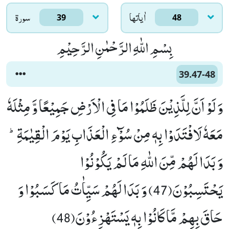
اٰياتها
سورۃ
39
48
بِسْمِ اللّٰهِ الرَّحْمٰنِ الرَّحِیْمِ
39.47-48
وَ لَوْ اَنَّ لِلَّذِیْنَ ظَلَمُوْا مَا فِی الْاَرْضِ جَمِیْعًا وَّ مِثْلَهٗ
مَعَهٗ لَافْتَدَوْا بِهٖ مِنْ سُوْٓءِ الْعَذَابِ یَوْمَ الْقِیٰمَةِؕ-
وَ بَدَا لَهُمْ مِّنَ اللّٰهِ مَا لَمْ یَكُوْنُوْا
یَحْتَسِبُوْنَ(47) وَ بَدَا لَهُمْ سَیِّاٰتُ مَا كَسَبُوْا وَ
حَاقَ بِهِمْ مَّا كَانُوْا بِهٖ یَسْتَهْزِءُوْنَ(48)