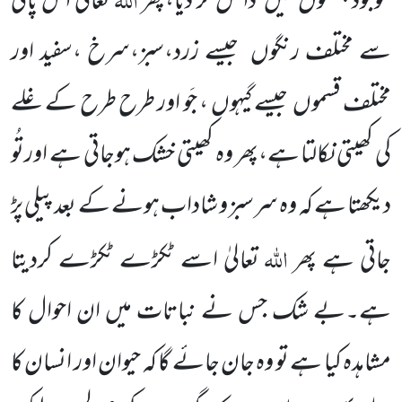
موجود چشموں میں داخل کر دیا،پھر
تعالیٰ اس پانی
سے مختلف رنگوں جیسے زرد،سبز،سرخ ،سفید اور
مختلف قسموں جیسے گیہوں ، جَو اور طرح طرح کے غلے
کی کھیتی نکالتا ہے،پھر وہ کھیتی خشک ہوجاتی ہے اورتُو
دیکھتا ہے کہ وہ سرسبز و شاداب ہونے کے بعد پیلی پڑ
اللہ
جاتی ہے پھر
تعالیٰ اسے ٹکڑے ٹکڑے کردیتا
ہے۔بے شک جس نے نباتات میں ان احوال کا
مشاہدہ کیا ہے تو وہ جان جائے گا کہ حیوان اور انسان کا