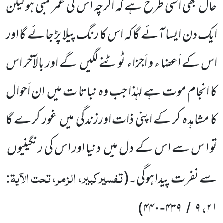
حال بھی اسی طرح ہے کہ اگرچہ اس کی عمر لمبی ہو لیکن
ایک دن ایسا آئے گا کہ اس کا رنگ پیلا پڑ جائے گا اور
اس کے اَعضا ء و اَجزاء ٹوٹنے لگیں گے اور بالآخر اس
کا انجام موت ہے لہٰذا جب وہ نباتا ت میں ان اَحوال
کا مشاہدہ کر کے اپنی ذات اورزندگی میں غور کرے گا
تو ا س سے اس کے دل میں دنیا اور اس کی رنگینیوں
تفسیرکبیر، الزمر، تحت الآیۃ:
سے نفرت پیدا ہوگی۔
(
،
)
۴۴۰
۴۳۹
۹
۲۱
-
/