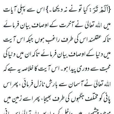
اَلَمْ تَرَ
{
: کیا تو نے نہ دیکھا۔} اس سے پہلی آیات
اللہ
میں
تعالیٰ نے آخرت کے اوصاف بیان فرمائے
تاکہ عقلمند اس کی طرف راغب ہوں جبکہ اس آیت
میں دنیا کے اوصاف بیان فرمائے تاکہ ان میں دنیا کی
محبت سے دوری پیدا ہو۔ اس آیت کا خلاصہ یہ ہے کہ
اللہ
تعالیٰ نے آسمان سے بارش نازل فرمائی ،پھر اس
پانی کو مختلف جگہوں کی طرف بھیجا، پھر اسے زمین میں
اللہ