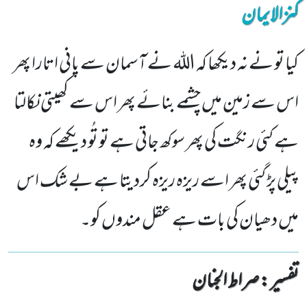
کنزالایمان
کیا تو نے نہ دیکھا کہ اللہ نے آسمان سے پانی اتارا پھر
اس سے زمین میں چشمے بنائے پھر اس سے کھیتی نکالتا
ہے کئی رنگت کی پھر سوکھ جاتی ہے تو تُو دیکھے کہ وہ
پیلی پڑ گئی پھر اسے ریزہ ریزہ کردیتا ہے بے شک اس
میں دھیان کی بات ہے عقل مندوں کو۔
تفسیر : ‎صراط الجنان