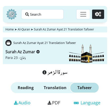
Search
Go
Home
➤
Al-Quran
➤
Surah Az Zumar Ayat 21 Translation Tafseer
Surah Az Zumar Ayat 21 Translation Tafseer
Surah Az Zumar
وَ مَا لِیَ
Para 23 -
سورة الزمر
Reading
Translation
Tafseer
Audio
PDF
Language