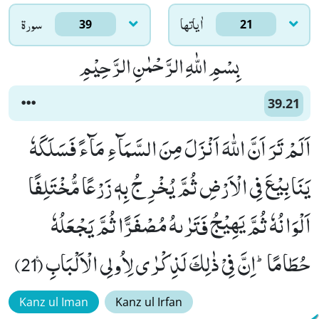
اٰياتها
سورۃ
39
21
بِسْمِ اللّٰهِ الرَّحْمٰنِ الرَّحِیْمِ
39.21
اَلَمْ تَرَ اَنَّ اللّٰهَ اَنْزَلَ مِنَ السَّمَآءِ مَآءً فَسَلَكَهٗ
یَنَابِیْعَ فِی الْاَرْضِ ثُمَّ یُخْرِ جُ بِهٖ زَرْعًا مُّخْتَلِفًا
اَلْوَانُهٗ ثُمَّ یَهِیْجُ فَتَرٰىهُ مُصْفَرًّا ثُمَّ یَجْعَلُهٗ
حُطَامًاؕ-اِنَّ فِیْ ذٰلِكَ لَذِكْرٰى لِاُولِی الْاَلْبَابِ۠ (21)
Kanz ul Iman
Kanz ul Irfan