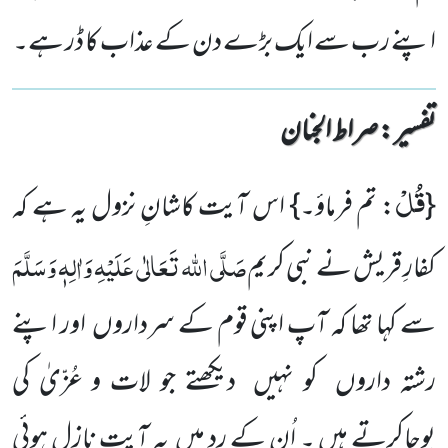
اپنے رب سے ایک بڑے دن کے عذاب کا ڈر ہے۔
تفسیر : ‎صراط الجنان
قُلْ
{
: تم فرماؤ۔} اس آیت کاشانِ نزول یہ ہے کہ
صَلَّی اللہ تَعَالٰی عَلَیْہِ وَاٰلِہٖ وَسَلَّمَ
کفارِ قریش نے نبی کریم
سے کہا تھا کہ آپ اپنی قوم کے سرداروں اور اپنے
رشتہ داروں کو نہیں دیکھتے جو لات و عُزّیٰ کی
پوجاکرتے ہیں ۔ اُن کے رد میں یہ آیت نازل ہوئی