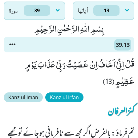
اٰياتها
سورۃ
39
13
بِسْمِ اللّٰهِ الرَّحْمٰنِ الرَّحِیْمِ
39.13
قُلْ اِنِّیْۤ اَخَافُ اِنْ عَصَیْتُ رَبِّیْ عَذَابَ یَوْمٍ
عَظِیْمٍ(13)
Kanz ul Iman
Kanz ul Irfan
کنزالعرفان
تم فرماؤ :بالفرض اگر مجھ سے نافرمانی ہوجائے تو مجھے