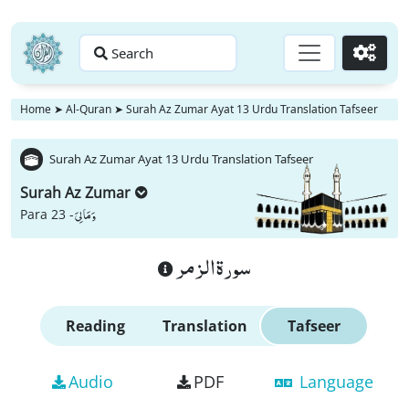
Search
Go
Home
➤
Al-Quran
➤
Surah Az Zumar Ayat 13 Urdu Translation Tafseer
Surah Az Zumar Ayat 13 Urdu Translation Tafseer
Surah Az Zumar
وَ مَا لِیَ
Para 23 -
سورة الزمر
Reading
Translation
Tafseer
Audio
PDF
Language