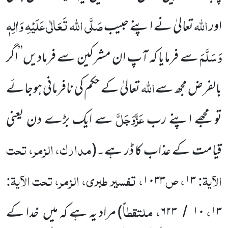
اللہ
صَلَّی اللہ تَعَالٰی عَلَیْہِ وَاٰلِہٖ
اور
تعالیٰ نے اپنے حبیب
وَسَلَّمَ
سے فرمایا کہ آپ ان مشرکین سے فرمادیں’’اگر
اللہ
بالفرض مجھ سے
تعالیٰ کے حکم کی نافرمانی ہوجائے
عَزَّوَجَلَّ
تو مجھے اپنے رب
سے ایک بڑے دن یعنی
مدارک، الزمر، تحت
قیامت کے عذاب کا ڈر ہے۔(
الآیۃ:
، ص
، تفسیر طبری، الزمر، تحت الآیۃ:
۱۰۳۳
۱۳
،
، ملتقطاً
۱۳
۱۰
۶۲۳
) مراد یہ ہے کہ میں خدا کے
/