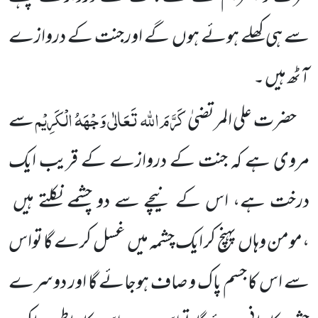
سے ہی کھلے ہوئے ہوں
گے اورجنت کے دروازے
آٹھ ہیں ۔
کَرَّمَ اللہ تَعَالٰی وَجْہَہُ الْکَرِیْم
حضرت علی المرتضیٰ
سے
مروی ہے کہ جنت کے دروازے کے قریب ایک
درخت ہے،
اس کے نیچے سے دو چشمے نکلتے ہیں
،مومن وہاں
پہنچ کر ایک چشمہ میں
غسل کرے گا تواس
سے اس کا جسم پاک و صاف ہوجائے گا اور دوسرے