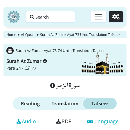
Search
Go
Home
➤
Al-Quran
➤
Surah Az Zumar Ayat 73 Urdu Translation Tafseer
Surah Az Zumar Ayat 73-74 Urdu Translation Tafseer
Surah Az Zumar
فَمَنْ اَظْلَمُ
Para 24 -
سورة الزمر
Reading
Translation
Tafseer
Audio
PDF
Language