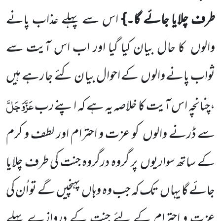
طرف چلایا جائے گا۔}
اس سے پہلے عذاب پانے
والوں
کا حال بیان کیا گیا اور اب اس آیت سے
ثواب پانے والوں
کے احوال بیا ن کئے جا رہے ہیں
عَزَّوَجَلَّ
،چنانچہ اس آیت کا خلاصہ یہ ہے کہ اپنے رب
سے ڈرنے والوں
کو عزت و احترام اور لطف و کرم
کے ساتھ سواریوں
پر گروہ درگروہ جنت کی طرف چلایا
جائے گا یہاں
تک کہ جب وہ وہاں
پہنچیں
گے تو اُن کی
عزت و احترام کے لئے جنت کے دروازے پہلے