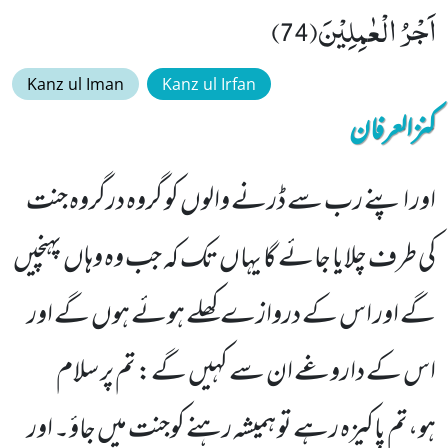
اَجْرُ الْعٰمِلِیْنَ(74)
Kanz ul Iman
Kanz ul Irfan
کنزالعرفان
اور اپنے رب سے ڈرنے والوں کو گروہ درگروہ جنت
کی طرف چلایا جائے گا یہاں تک کہ جب وہ وہاں پہنچیں
گے اور اس کے دروازے کھلے ہوئے ہوں گے اور
اس کے داروغے ان سے کہیں گے: تم پر سلام
ہو،تم پاکیزہ رہے تو ہمیشہ رہنے کوجنت میں جاؤ۔ اور