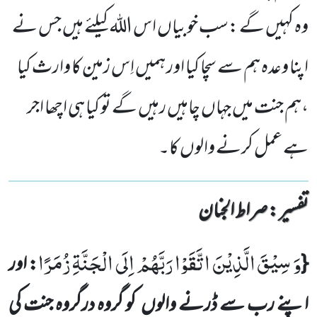
وہ کہیں گے :سب خوبیاں اس اللہ کیلئے ہیں جس نے
اپنا وعدہ ہم سے سچا کیا اور ہمیں اِس زمین کا وارث کیا
،ہم جنت میں جہاں چاہیں رہیں گے تو کیا ہی اچھا اجر
ہے عمل کرنے والوں کا۔
تفسیر : ‎صراط الجنان
وَ سِیْقَ الَّذِیْنَ اتَّقَوْا رَبَّهُمْ اِلَى الْجَنَّةِ زُمَرًا
{
: اور
اپنے رب سے ڈرنے والوں
کو گروہ درگروہ جنت کی