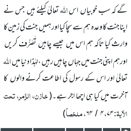
اللہ
گے کہ سب خوبیاں
اس
تعالیٰ کیلئے ہیں
جس نے
اپنا جنت کا وعدہ ہم سے سچا کیا اور ہمیں
جنت کی زمین کا
وارث کیا تاکہ ہم اس میں
جیسے چاہیں
تَصَرُّف کریں
اللہ
اورہم اپنی جنت میں
جہاں
چاہیں رہیں
،لہٰذا دنیا میں
تعالیٰ اور اس کے رسول کی اطاعت کرنے والوں
کا
خازن، الزّمر، تحت
آخرت میں کیا ہی اچھا اجر ہے۔
(
الآیۃ:
،
، ملخصاً
)
۶۴
۴
۷۴
/