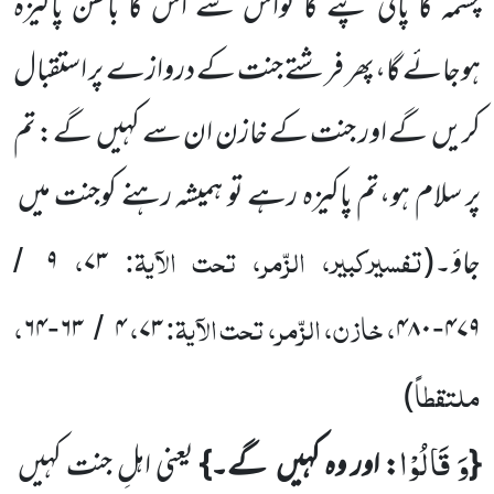
چشمہ کا پانی پئے گا تواس سے اس کا باطن پاکیزہ
ہوجائے گا،پھر فرشتے جنت کے دروازے پر استقبال
کریں
گے اور جنت کے خازن ان سے کہیں
گے: تم
پر سلام ہو،تم پاکیزہ رہے تو ہمیشہ رہنے کوجنت میں
تفسیرکبیر، الزّمر، تحت الآیۃ:
،
جاؤ۔
(
۷۳
۹
/
، خازن، الزّمر، تحت الآیۃ:
،
،
۶۴
۶۳
۴
۷۳
۴۸۰
۴۷۹
-
/
-
ملتقطاً
)
وَ قَالُوْا
{
: اور وہ کہیں
گے۔}
یعنی اہلِ جنت کہیں