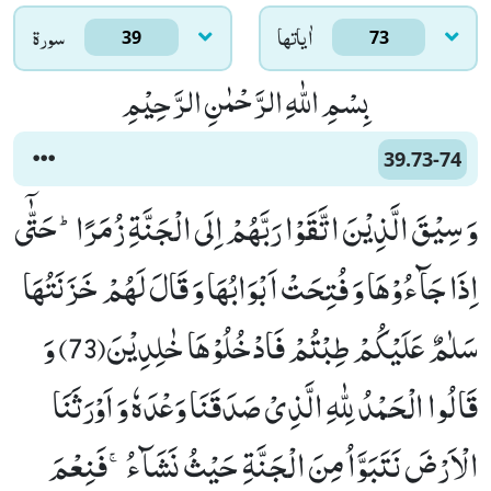
اٰياتها
سورۃ
39
73
بِسْمِ اللّٰهِ الرَّحْمٰنِ الرَّحِیْمِ
39.73-74
وَ سِیْقَ الَّذِیْنَ اتَّقَوْا رَبَّهُمْ اِلَى الْجَنَّةِ زُمَرًاؕ-حَتّٰۤى
اِذَا جَآءُوْهَا وَ فُتِحَتْ اَبْوَابُهَا وَ قَالَ لَهُمْ خَزَنَتُهَا
سَلٰمٌ عَلَیْكُمْ طِبْتُمْ فَادْخُلُوْهَا خٰلِدِیْنَ(73) وَ
قَالُوا الْحَمْدُ لِلّٰهِ الَّذِیْ صَدَقَنَا وَعْدَهٗ وَ اَوْرَثَنَا
الْاَرْضَ نَتَبَوَّاُ مِنَ الْجَنَّةِ حَیْثُ نَشَآءُۚ-فَنِعْمَ