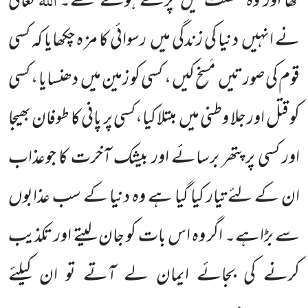
تھا اور وہ غفلت میں پڑے ہوئے تھے۔
تعالیٰ
نے انہیں دنیا کی زندگی میں رسوائی کا مز ہ چکھایا کہ کسی
قوم کی صورتیں مَسخ کیں ، کسی کو زمین میں دھنسایا ، کسی
کو قتل اور جلا وطنی میں مبتلا کیا،کسی پر پانی کا طوفان بھیجا
اور کسی پر پتھر برسائے اور بیشک آخرت کا جوعذاب
ان کے لئے تیار کیا گیا ہے وہ دنیا کے سب عذابوں
سے بڑاہے۔ اگر وہ اس بات کو جان لیتے اور تکذیب
کرنے کی بجائے ایمان لے آتے تو ان کیلئے