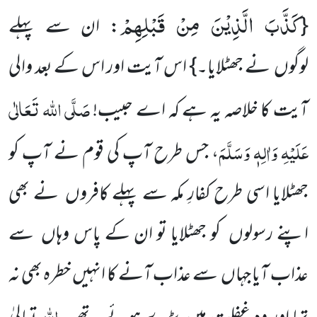
كَذَّبَ الَّذِیْنَ مِنْ قَبْلِهِمْ
{
: ان سے پہلے
لوگوں نے جھٹلایا۔} اس آیت اور اس کے بعد والی
صَلَّی اللہ تَعَالٰی
آیت کا خلاصہ یہ ہے کہ اے حبیب!
عَلَیْہِ وَاٰلِہٖ وَسَلَّمَ
، جس طرح آپ کی قوم نے آپ کو
جھٹلایا اسی طرح کفارِ مکہ سے پہلے کافروں نے بھی
اپنے رسولوں کو جھٹلایا تو ان کے پاس وہاں سے
عذاب آیا جہاں سے عذاب آنے کا انہیں خطرہ بھی نہ
اللہ