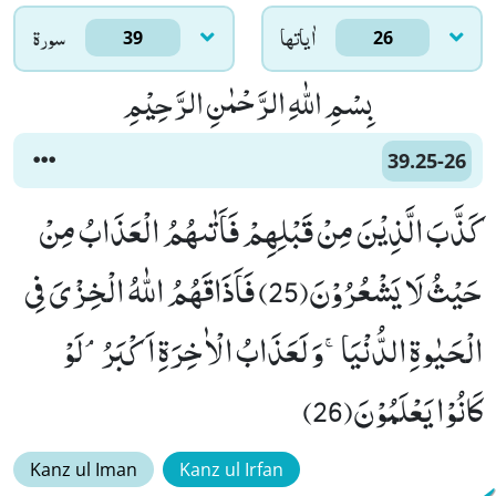
اٰياتها
سورۃ
39
26
بِسْمِ اللّٰهِ الرَّحْمٰنِ الرَّحِیْمِ
39.25-26
كَذَّبَ الَّذِیْنَ مِنْ قَبْلِهِمْ فَاَتٰىهُمُ الْعَذَابُ مِنْ
حَیْثُ لَا یَشْعُرُوْنَ(25) فَاَذَاقَهُمُ اللّٰهُ الْخِزْیَ فِی
الْحَیٰوةِ الدُّنْیَاۚ-وَ لَعَذَابُ الْاٰخِرَةِ اَكْبَرُۘ-لَوْ
كَانُوْا یَعْلَمُوْنَ(26)
Kanz ul Iman
Kanz ul Irfan