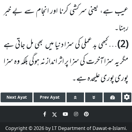
عیب ہے، یعنی سرکشی کرنا اور انجام سے بے خبر
رہنا۔
(2)
… کبھی بد عملی کی سزا دنیا میں بھی مل جاتی ہے
مگر یہ سزا آخرت کی سزا پر اثر انداز نہ ہوگی بلکہ وہ سزا
پوری پوری علیحدہ ہے۔
Next
Ayat
Prev
Ayat
Copyright © 2026 by I.T Department of Dawat-e-Islami.