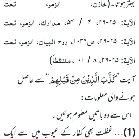
خازن، الزمر، تحت
بہترہوتا۔(
الآیۃ:
،
، مدارک، الزمر، تحت
۵۴
۴
۲۶
۲۵
/
-
الآیۃ:
، ص
، روح البیان، الزمر، تحت
۱۰۳۶
۲۶
۲۵
-
الآیۃ:
،
، ملتقطاً
)
۱۰۱
۸
۲۶
۲۵
/
-
كَذَّبَ الَّذِیْنَ مِنْ قَبْلِهِمْ
آیت
’’
‘‘ سے حاصل
ہونے والی معلومات:
اس سے دو باتیں معلوم ہوئیں ۔
(1)
… غفلت بھی کفار کے عیوب میں سے ایک