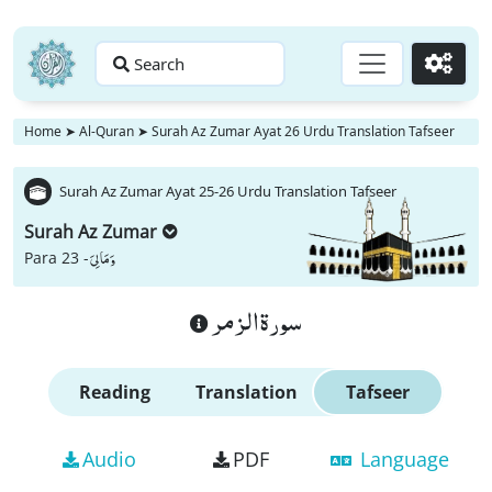
Search
Go
Home
➤
Al-Quran
➤
Surah Az Zumar Ayat 26 Urdu Translation Tafseer
Surah Az Zumar Ayat 25-26 Urdu Translation Tafseer
Surah Az Zumar
وَ مَا لِیَ
Para 23 -
سورة الزمر
Reading
Translation
Tafseer
Audio
PDF
Language