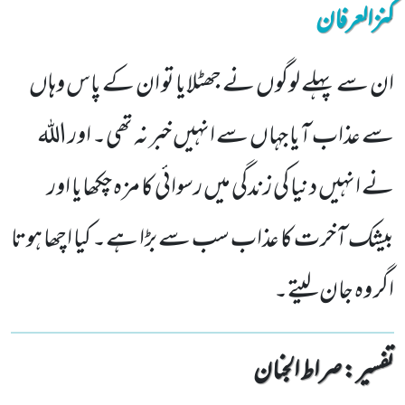
کنزالعرفان
ان سے پہلے لوگوں نے جھٹلایا تو ان کے پاس وہاں
سے عذاب آیا جہاں سے انہیں خبر نہ تھی۔ اور اللہ
نے انہیں دنیا کی زندگی میں رسوائی کا مز ہ چکھایا اور
بیشک آخرت کا عذاب سب سے بڑا ہے۔ کیا اچھا ہوتا
اگر وہ جان لیتے۔
تفسیر : ‎صراط الجنان