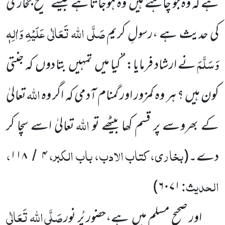
ہے کہ وہ جو چاہتے ہیں وہ ہوجاتا ہے جیسے صحیح بخاری
صَلَّی اللہ تَعَالٰی عَلَیْہِ وَاٰلِہٖ
کی حدیث ہے ،رسولِ کریم
وَسَلَّمَ
نے ارشاد فرمایا: ’’کیا میں تمہیں بتا دوں کہ جنتی
اللہ
کون ہیں ؟ ہر وہ کمزور اور گمنام آدمی کہ اگر وہ
تعالیٰ
اللہ
کے بھروسے پر قسم کھا بیٹھے تو
تعالیٰ اسے سچا کر
بخاری، کتاب الادب، باب الکبر،
،
دے۔
(
۴
۱۱۸
/
الحدیث:
)
۶۰۷۱
صَلَّی اللہ تَعَالٰی
اور صحیح مسلم میں ہے،حضور پُر نور