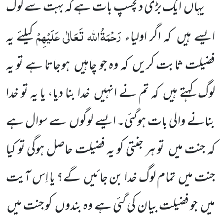
یہاں ایک بڑی دلچسپ بات ہے کہ بہت سے لوگ
رَحْمَۃُاللہ تَعَالٰی عَلَیْہِمْ
ایسے ہیں کہ اگر اولیاء
کیلئے یہ
فضیلت ثابت کریں کہ وہ جو چاہیں ہوجاتا ہے تو یہ
لوگ کہتے ہیں کہ تم نے انہیں خدا بنا دیا، یا یہ تو خدا
بنانے والی بات ہوگئی۔ ایسے لوگوں سے سوال ہے
کہ جنت میں تو ہر جنتی کو یہ فضیلت حاصل ہوگی تو کیا
جنت میں تمام لوگ خدا بن جائیں گے؟ یا اِس آیت
میں جو فضیلت بیان کی گئی ہے وہ بندوں کو جنت میں