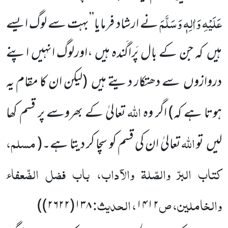
عَلَیْہِ وَاٰلِہٖ وَسَلَّمَ
نے ارشاد فرمایا’’بہت سے لوگ ایسے
ہیں کہ جن کے بال پَراگَندہ ہیں ،اورلوگ انہیں اپنے
دروازوں سے دھتکار دیتے ہیں (لیکن ان کا مقام یہ
اللہ
ہوتا ہے کہ) اگر وہ
تعالیٰ کے بھروسے پر قسم کھا
اللہ
مسلم،
لیں تو
تعالیٰ ان کی قسم کو سچا کر دیتا ہے۔
(
کتاب البرّ والصّلۃ والآداب، باب فضل الضّعفاء
والخاملین، ص
، الحدیث:
)
۱۳۸(۲۶۲۲)
۱۴۱۲