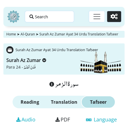
Search
Go
Home
➤
Al-Quran
➤
Surah Az Zumar Ayat 34 Urdu Translation Tafseer
Surah Az Zumar Ayat 34 Urdu Translation Tafseer
Surah Az Zumar
فَمَنْ اَظْلَمُ
Para 24 -
سورة الزمر
Reading
Translation
Tafseer
Audio
PDF
Language