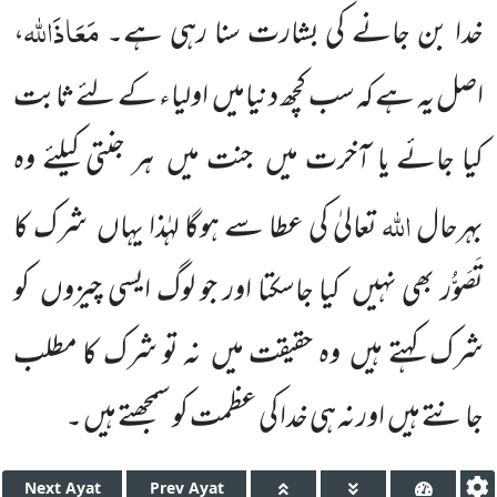
مَعَاذَاللہ
خدا بن جانے کی بشارت سنا رہی ہے۔
،
اصل یہ ہے کہ سب کچھ دنیامیں اولیاء کے لئے ثابت
کیا جائے یا آخرت میں جنت میں ہر جنتی کیلئے وہ
اللہ
بہرحال
تعالیٰ کی عطا سے ہوگا لہٰذا یہاں شرک کا
تَصَوُّر بھی نہیں کیا جاسکتا اور جو لوگ ایسی چیزوں کو
شرک کہتے ہیں وہ حقیقت میں نہ تو شرک کا مطلب
جانتے ہیں اور نہ ہی خدا کی عظمت کو سمجھتے ہیں ۔
Next
Ayat
Prev
Ayat