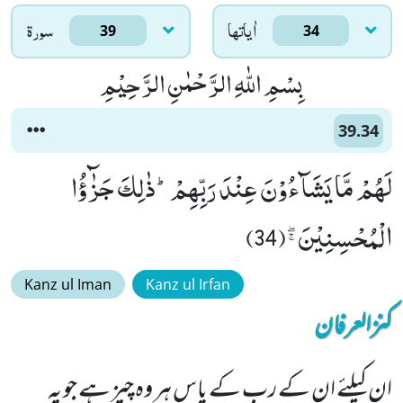
اٰياتها
سورۃ
39
34
بِسْمِ اللّٰهِ الرَّحْمٰنِ الرَّحِیْمِ
39.34
لَهُمْ مَّا یَشَآءُوْنَ عِنْدَ رَبِّهِمْؕ-ذٰلِكَ جَزٰٓؤُا
الْمُحْسِنِیْنَﭕ(34)
Kanz ul Iman
Kanz ul Irfan
کنزالعرفان
ان کیلئے ان کے رب کے پاس ہر وہ چیز ہے جو یہ