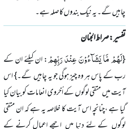
چاہیں گے۔ یہ نیک بندوں کا صلہ ہے۔
تفسیر : ‎صراط الجنان
لَهُمْ مَّا یَشَآءُوْنَ عِنْدَ رَبِّهِمْ
{
: ان کیلئے ان کے
رب کے پاس ہر وہ چیز ہوگی جو یہ چاہیں گے۔} اس
آیت میں متقی لوگوں کے اُخروی انعامات کو بیان کیا
گیا ہے ،چنانچہ اس آیت کا خلاصہ یہ ہے کہ ان متقی
لوگوں کے لئے دنیا میں اچھے اعمال کرنے کے