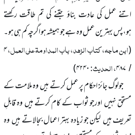
اتنے عمل کی عادت بناؤ جتنے کی تم طاقت رکھتے
ہو،پس بہترین عمل وہ ہے جو ہمیشہ ہو اگرچہ کم ہی ہو۔
ابن ماجہ، کتاب الزہد، باب المداومۃ علی العمل،
۴
(
، الحدیث:
)
۴۲۴۰
۴۸۷
/
جولوگ جائز احکام پر عمل کرتے ہیں
وہ ملامت کے
مستحق نہیں
اورجو ثواب کے کام کرتے ہیں
وہ قابلِ
تعریف ہیں
لیکن جو زیادہ بہتر اعمال بجالاتے ہیں
وہ