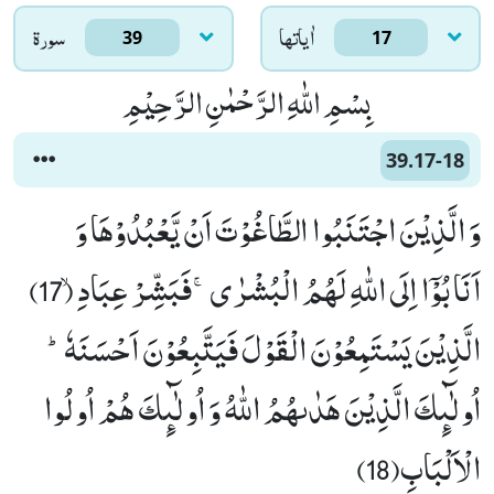
اٰياتها
سورۃ
39
17
بِسْمِ اللّٰهِ الرَّحْمٰنِ الرَّحِیْمِ
39.17-18
وَ الَّذِیْنَ اجْتَنَبُوا الطَّاغُوْتَ اَنْ یَّعْبُدُوْهَا وَ
اَنَابُوْۤا اِلَى اللّٰهِ لَهُمُ الْبُشْرٰىۚ-فَبَشِّرْ عِبَادِۙ (17)
الَّذِیْنَ یَسْتَمِعُوْنَ الْقَوْلَ فَیَتَّبِعُوْنَ اَحْسَنَهٗؕ-
اُولٰٓىٕكَ الَّذِیْنَ هَدٰىهُمُ اللّٰهُ وَ اُولٰٓىٕكَ هُمْ اُولُوا
الْاَلْبَابِ(18)