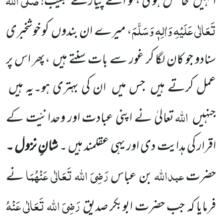
انہیں
حاصل ہو گی ،تو اے پیارے حبیب!
تَعَالٰی عَلَیْہِ وَاٰلِہٖ وَسَلَّمَ
، میرے ان بندوں
کو خوشخبری
سنادو جو کان لگا کر
غور سے بات سنتے ہیں
،پھر اس پر
عمل کرتے ہیں
جس میں
ان کی بہتری ہو۔یہ ہیں
اللہ
جنہیں
تعالیٰ نے اپنی عبادت اور
وحدانیّت کے
اقرار کی ہدایت دی اور یہی عقلمند ہیں ۔
شانِ نزول ۔
عبداللہ
رَضِیَ اللہ تَعَالٰی عَنْہُمَا
حضرت
بن عباس
نے
رَضِیَ اللہ تَعَالٰی عَنْہُ
فرمایا کہ جب حضرت ابوبکر صدیق