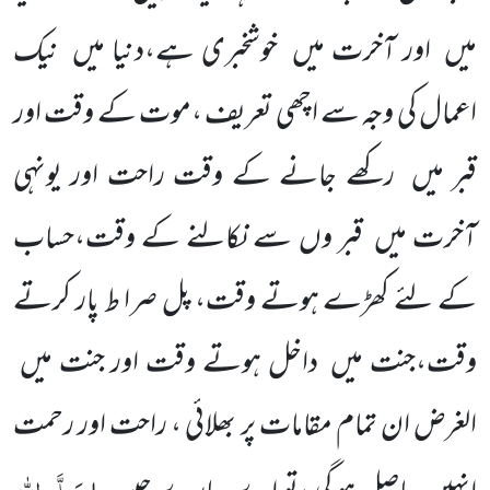
میں
اور آخرت میں
خوشخبری ہے،دنیا میں
نیک
اعمال کی وجہ سے اچھی تعریف ،موت کے وقت اور
قبر میں
رکھے جانے کے وقت راحت اور یونہی
آخرت میں
قبر وں سے نکالنے کے وقت،حساب
کے لئے کھڑے ہوتے وقت، پل صرا ط پار کرتے
وقت،جنت میں
داخل ہوتے وقت اور جنت میں
الغرض ان تمام مقامات پر بھلائی ، راحت اور رحمت
صَلَّی اللہ