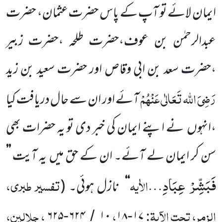
ایمان لائے تو آپ کے پاس حضرت عثمان، حضرت
عبدالرحمٰن بن عوف،حضرت طلحہ ،حضرت زبیر
،حضرت سعد بن ابی وقاص اور حضرت سعید بن زید
رَضِیَ اللہ تَعَالٰی عَنْہُمْ
آئے اور ان سے حال دریافت کیا
،انہوں
نے اپنے ایمان کی خبر دی تو یہ حضرات بھی
سن کر ایمان لے آئے۔ ان کے حق میں
یہ آیت
’’
فَبَشِّرْ عِبَادِ
الاٰیہ
تفسیر طبری،
…
‘‘
نازل ہوئی۔
(
الزمر، تحت الآیۃ:
،
، جلالین،
۶۲۵
۶۲۴
۱۰
۱۸
۱۷
-
/
-