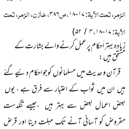
الزمر، تحت الآیۃ:
،ص
، خازن، الزمر، تحت
۳۸۶
۱۸
۱۷
-
الآیۃ:
،
)
۵۲
۴
۱۸
۱۷
/
-
زیادہ بہتر اَحکام پر عمل کرنے والے بشارت کے
مستحق ہیں :
قرآن و حدیث میں
مسلمانوں
کو جو احکام دئیے گئے
ہیں
ان میں
ثواب کے اعتبار سے فرق ہے ، یوں
بعض اعمال بعض سے بہتر ہیں
،جیسے تنگدست
مقروض کو آسانی آنے تک مہلت دینا اور قرض