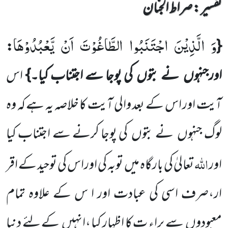
تفسیر : ‎صراط الجنان
وَ الَّذِیْنَ اجْتَنَبُوا الطَّاغُوْتَ اَنْ یَّعْبُدُوْهَا
:
{
اورجنہوں
نے بتوں
کی پوجا سے اجتناب کیا۔}
اس
آیت اور اس کے
بعد والی آیت کا خلاصہ یہ ہے کہ
وہ
لوگ جنہوں
نے بتوں
کی پوجا کرنے سے اجتناب کیا
اللہ
اور
تعالیٰ کی بارگاہ میں
توبہ کی اوراس کی توحید کے اقر
ار،صرف اسی کی عبادت اور ا س کے علاوہ تمام
معبودوں
سے براء ت کا اظہار کیا ،انہیں
کے لئے دنیا