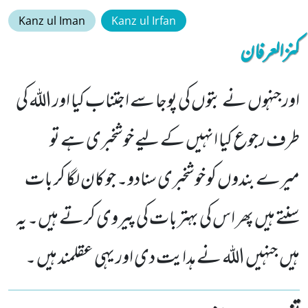
Kanz ul Iman
Kanz ul Irfan
کنزالعرفان
اورجنہوں نے بتوں کی پوجا سے اجتناب کیا اور اللہ کی
طرف رجوع کیا انہیں کے لیے خوشخبری ہے تو
میرے بندوں کو خوشخبری سنادو۔ جو کان لگا کر بات
سنتے ہیں پھر اس کی بہتربات کی پیروی کرتے ہیں۔ یہ
ہیں جنہیں اللہ نے ہدایت دی اور یہی عقلمند ہیں ۔