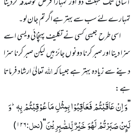
آسانی تک مہلت دو اور تمہارا قرض کوصدقہ کردینا
تمہارےلئے سب سے بہتر ہے اگر تم جان لو۔
اسی طرح جیسی کسی نے تکلیف پہنچائی ویسی اسے
سزا دینا اور صبر کرنا دونو ں جائز ہیں
لیکن صبر کرنا سزا
اللہ
دینے سے زیادہ بہتر ہے جیسا کہ
تعالیٰ ارشاد فرماتا
ہے :
وَ اِنْ عَاقَبْتُمْ فَعَاقِبُوْا بِمِثْلِ مَا عُوْقِبْتُمْ بِهٖؕ-وَ
’’
لَىٕنْ صَبَرْتُمْ لَهُوَ خَیْرٌ لِّلصّٰبِرِیْنَ
نحل:
)
۱۲۶
(
‘‘