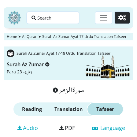
Search
Go
Home
➤
Al-Quran
➤
Surah Az Zumar Ayat 17 Urdu Translation Tafseer
Surah Az Zumar Ayat 17-18 Urdu Translation Tafseer
Surah Az Zumar
وَ مَا لِیَ
Para 23 -
سورة الزمر
Reading
Translation
Tafseer
Audio
PDF
Language