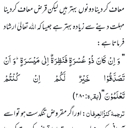
معاف کر دینا دونوں
بہتر ہیں
لیکن قرض معاف کردینا
اللہ
مہلت دینے سے زیادہ بہتر ہے جیسا کہ
تعالیٰ ارشاد
فرماتا ہے :
وَ اِنْ كَانَ ذُوْ عُسْرَةٍ فَنَظِرَةٌ اِلٰى مَیْسَرَةٍؕ-وَ اَنْ
’’
تَصَدَّقُوْا خَیْرٌ لَّكُمْ اِنْ كُنْتُمْ
تَعْلَمُوْنَ
بقرہ:
)
۲۸۰
(
‘‘
ترجمۂ
کنزُالعِرفان
: اور اگر مقروض تنگدست ہو تو اسے