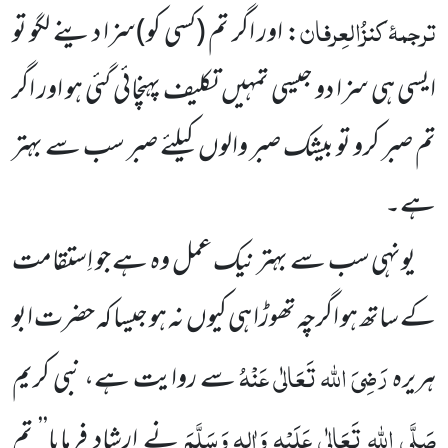
ترجمۂ
کنزُالعِرفان
: اور اگر تم
(کسی کو)
سزا دینے لگو تو
ایسی ہی
سزا دو جیسی تمہیں
تکلیف پہنچائی گئی ہو اور اگر
تم صبر کرو تو بیشک صبر والوں
کیلئے صبر سب سے بہتر
ہے۔
یونہی سب سے بہتر نیک عمل وہ ہے جو اِستقامت
کے ساتھ ہو اگرچہ تھوڑا ہی کیوں
نہ ہو جیسا کہ حضرت ابو
رَضِیَ اللہ تَعَالٰی عَنْہُ
ہریرہ
سے روایت ہے، نبی کریم
صَلَّی اللہ تَعَالٰی عَلَیْہِ وَاٰلِہٖ وَسَلَّمَ
نے ارشاد فرمایا’’ تم