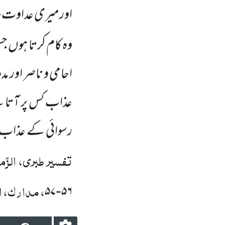
اورمیری عداوت و 
وہ کام کرتا ہوں
جس
احامی و ناصر اور م
عذاب کس پر آتا ہ
رسوائی کے عذاب 
تفسیر طبری، الزّمر
، مدارک، ال
۵۷
۵۶
-