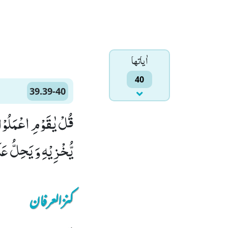
اٰياتها
40
39.39-40
یُّخْزِیْهِ وَ یَحِلُّ عَل
کنزالعرفان