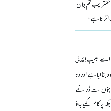
تو عنقریب تم جان
 اترتا ہے؟
صَلَّی
کہ اے حبیب!
ود بنا لیا ہے اور وہ
بتوں
سے ڈراتے
جگہ پرکام کیے جاؤ