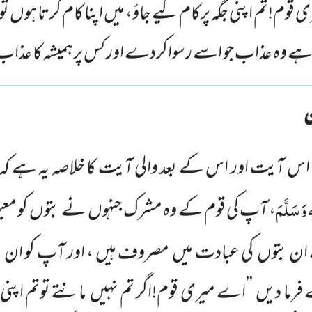
قوم!تم اپنی جگہ پرکام کیے جاؤ، میں اپنا کام کرتا ہوں 
 ہے وہ عذاب جو اسے رسواکردے اور کس پرہمیشہ کا عذاب
اس آیت اور اس کے بعد والی آیت کا خلاصہ یہ ہے 
 وَسَلَّمَ
، آپ کی قوم کے وہ مشرک جنہوں
نے بتوں
کو معب
ے ان بتوں
کی عبادت میں
مصروف ہیں ، اور آپ کو ان 
فرما دیں
’’اے میری قوم!اگر تم نہیں
مانتے توتم اپنی 