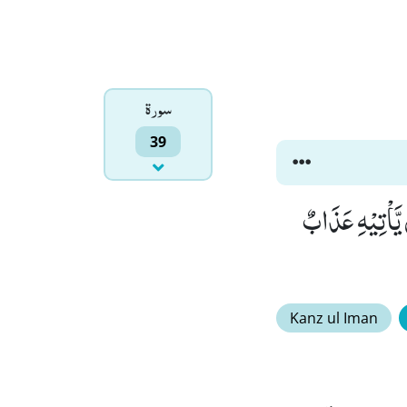
سورۃ
39
مَكَانَتِكُمْ اِنِّیْ عَامِلٌۚ-فَسَوْفَ تَعْلَمُوْنَۙ (39) مَنْ یَّاْتِیْهِ عَذَابٌ
Kanz ul Iman