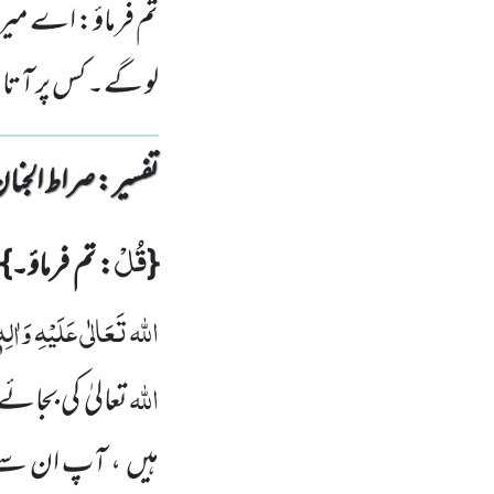
تم فرماؤ: اے میری 
لو گے۔ کس پر آتا
تفسیر : ‎صراط الجنان
قُلْ
{
: تم فرماؤ۔}
اللہ تَعَالٰی عَلَیْہِ وَاٰلِہٖ
اللہ
تعالیٰ کی بجائ
ہیں
، آپ ان سے 