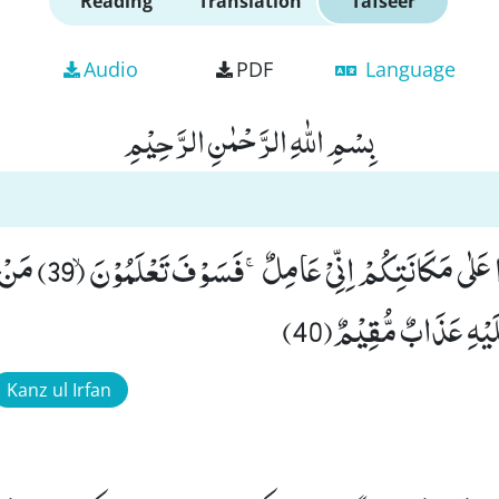
Reading
Translation
Tafseer
Audio
PDF
Language
بِسْمِ اللّٰهِ الرَّحْمٰنِ الرَّحِیْمِ
قُلْ یٰقَوْمِ اعْمَلُوْا عَلٰى 
َیْهِ عَذَابٌ مُّقِیْمٌ(40)
Kanz ul Irfan