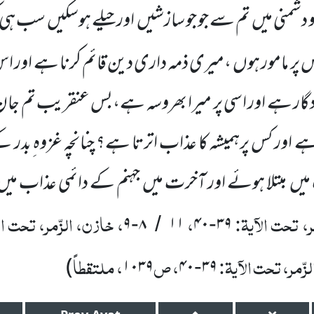
دشمنی میں
تم سے جو جو سازشیں
اور حیلے ہوسکیں
سب ہی کر
 پر مامور ہوں
،میری ذمہ داری دین قائم کرنا ہے اور ا
ددگار ہے اور اسی پر میرا بھروسہ ہے،بس عنقریب تم جان 
ے اور کس پرہمیشہ کا عذاب اترتا ہے؟ چنانچہ غزوہ ِبدر 
میں
مبتلا ہوئے اور آخرت میں
جہنم کے دائمی عذاب میں
، تحت الآیۃ:
،
، خازن، الزّمر، تحت ال
۹
۸
۱۱
۴۰
۳۹
-
/
-
زّمر، تحت الآیۃ:
، ص
، ملتقطاً
)
۱۰۳۹
۴۰
۳۹
-