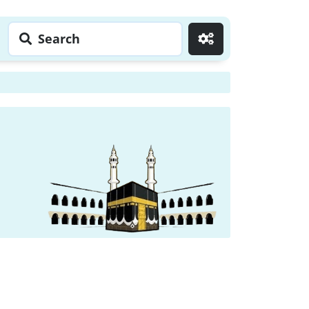
Search
Go