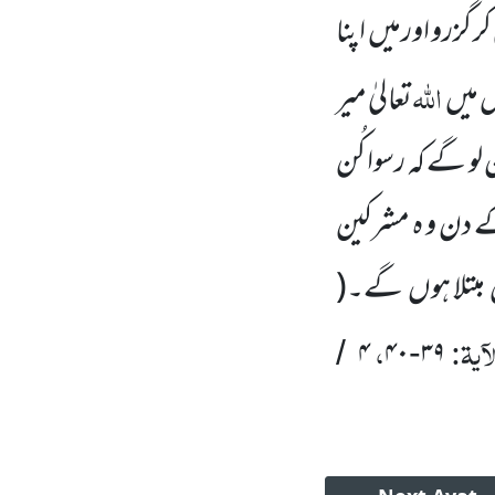
 گزرو اورمیں
اپنا
اللہ
س میں
تعالیٰ میر
لو گے کہ رسوا کُن
کے دن و ہ مشرکین
مبتلا ہوں
گے۔
(
آیۃ:
،
۴
۴۰
۳۹
/
-