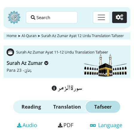
Search
Go
Home
➤
Al-Quran
➤
Surah Az Zumar Ayat 12 Urdu Translation Tafseer
Surah Az Zumar Ayat 11-12 Urdu Translation Tafseer
Surah Az Zumar
وَ مَا لِیَ
Para 23 -
سورة الزمر
Reading
Translation
Tafseer
Audio
PDF
Language