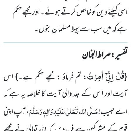
اسی کیلئے دین کو خالص کرتے ہوئے۔ اور مجھے حکم
ہے کہ میں سب سے پہلا مسلمان بنوں۔
تفسیر : ‎صراط الجنان
قُلْ اِنِّیْۤ اُمِرْتُ
{
: تم فرماؤ : مجھے حکم ہے۔} اس
آیت اور ا س کے بعد والی آیت کا خلاصہ یہ ہے کہ
صَلَّی اللہ تَعَالٰی عَلَیْہِ وَاٰلِہٖ وَسَلَّمَ
اے حبیب!
، آپ اپنی
اللہ
قوم کے مشرکین سے فرما دیں کہ
تعالیٰ نے مجھے