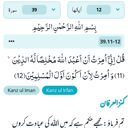
اٰياتها
سورۃ
39
12
بِسْمِ اللّٰهِ الرَّحْمٰنِ الرَّحِیْمِ
39.11-12
قُلْ اِنِّیْۤ اُمِرْتُ اَنْ اَعْبُدَ اللّٰهَ مُخْلِصًا لَّهُ الدِّیْنَۙ
(11) وَ اُمِرْتُ لِاَنْ اَكُوْنَ اَوَّلَ الْمُسْلِمِیْنَ(12)
Kanz ul Iman
Kanz ul Irfan
کنزالعرفان
تم فرماؤ : مجھے حکم ہے کہ میں اللہ کی عبادت کروں