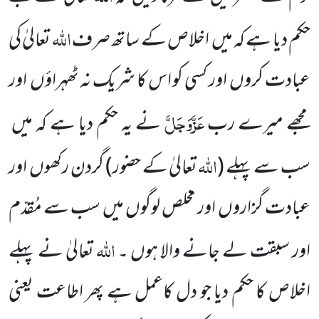
اللہ
حکم دیا ہے کہ میں اخلاص کے ساتھ صرف
تعالیٰ کی
عبادت کروں اور کسی کو اس کا شریک نہ ٹھہراؤں اور
عَزَّوَجَلَّ
مجھے میرے رب
نے یہ حکم دیا ہے کہ میں
اللہ
سب سے پہلے (
تعالیٰ کے حضور) گردن رکھوں اور
عبادت گزاروں اور مخلص لوگوں میں سب سے مُقدّم
اللہ
اور سبقت لے جانے والا ہوں ۔
تعالیٰ نے پہلے
اخلاص کا حکم دیا جو دل کاعمل ہے پھر اطاعت یعنی