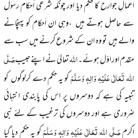
اعمالِ جوارح کا حکم دیا اور چونکہ شرعی اَحکام رسول
سے حاصل ہوتے ہیں ،وہی ان اَحکام کو پہنچانے
والے ہیں تو وہ ان کے شروع کرنے میں سب سے
اللہ
صَلَّی
مقدم اور اوّل ہوئے۔
تعالیٰ نے اپنے حبیب
اللہ تَعَالٰی عَلَیْہِ وَاٰلِہٖ وَسَلَّمَ
کو یہ حکم دے کرلوگوں کو
تنبیہ کی ہے کہ دوسروں پر اس کی پابندی انتہائی
ضروری ہے اور دوسروں کی ترغیب کے لئے نبی
صَلَّی اللہ تَعَالٰی عَلَیْہِ وَاٰلِہٖ وَسَلَّمَ
اکرم
کو یہ حکم دیا گیا