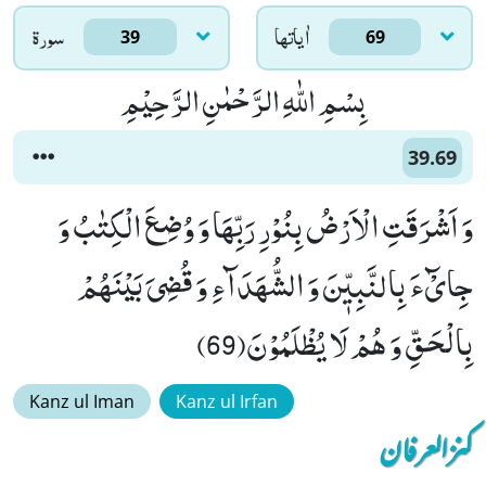
اٰياتها
سورۃ
39
69
بِسْمِ اللّٰهِ الرَّحْمٰنِ الرَّحِیْمِ
39.69
وَ اَشْرَقَتِ الْاَرْضُ بِنُوْرِ رَبِّهَا وَ وُضِعَ الْكِتٰبُ وَ
جِایْٓءَ بِالنَّبِیّٖنَ وَ الشُّهَدَآءِ وَ قُضِیَ بَیْنَهُمْ
بِالْحَقِّ وَ هُمْ لَا یُظْلَمُوْنَ(69)
Kanz ul Iman
Kanz ul Irfan
کنزالعرفان