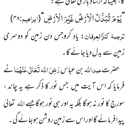
گا، جیساکہ ارشادِ باری تعالیٰ ہے:
یَوْمَ تُبَدَّلُ الْاَرْضُ غَیْرَ الْاَرْضِ
ابراہیم:
)
۴۸
(
‘‘
’’
ترجمۂ کنزُالعِرفان
: یاد کروجس دن زمین کو دوسری
زمین سے بدل دیا جائے گا۔
عبداللہ
رَضِیَ اللہ تَعَالٰی عَنْہُمَا
حضرت
بن عباس
نے
فرمایا کہ اس آیت میں جس نور کا ذکر ہے یہ چاند ،
اللہ
سورج کا نور نہ ہوگا بلکہ یہ اور ہی نور ہوگاجسے
تعالیٰ
پیدا فرمائے گا اور اس سے زمین روشن ہوجائے گی۔