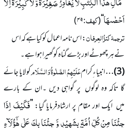
مَالِ هٰذَا الْكِتٰبِ لَا یُغَادِرُ صَغِیْرَةً وَّ لَا كَبِیْرَةً اِلَّاۤ
’’
اَحْصٰىهَا
کہف:
)
۴۹
(
‘‘
ترجمۂ کنزُالعِرفان
: اس نامہ اعمال کو کیاہے کہ اس
نے ہر چھوٹے اور بڑے گناہ کو گھیرا ہوا ہے۔
عَلَیْہِمُ الصَّلٰوۃُ وَالسَّلَام
(3)
…
انبیاء ِکرام
کو لایا جائے
گا تاکہ وہ لوگوں پر گواہی دیں ۔ان کے بارے
فَكَیْفَ اِذَا
میں ایک اور مقام پر ارشادفرمایا گیا:
’’
جِئْنَا مِنْ كُلِّ اُمَّةٍۭ بِشَهِیْدٍ وَّ جِئْنَا بِكَ عَلٰى هٰۤؤُلَآءِ