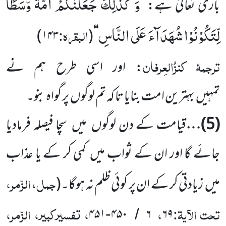
وَ كَذٰلِكَ جَعَلْنٰكُمْ اُمَّةً وَّسَطًا
باری تعالیٰ ہے:
’’
لِّتَكُوْنُوْا شُهَدَآءَ عَلَى النَّاسِ
البقرہ:
)
۱۴۳
(
‘‘
ترجمۂ کنزُالعِرفان
: اور اسی طرح ہم نے
تمہیں بہترین امت بنایا تا کہ تم لوگوں پر گواہ بنو۔
(5)
…
قیامت کے دن لوگوں میں سچا فیصلہ فرمادیا
جائے گا اور ان کے ثواب میں کمی کر کے یا عذاب
جمل، الزّمر،
میں زیادتی کر کے ان پر کوئی ظلم نہ ہوگا۔
(
تحت الآیۃ:
،
، تفسیرکبیر، الزّمر،
۴۵۱
۴۵۰
۶
۶۹
-
/