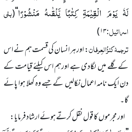
لَهٗ یَوْمَ الْقِیٰمَةِ كِتٰبًا یَّلْقٰىهُ مَنْشُوْرًا
بنی
(
‘‘
اسرائیل:
)
۱۳
ترجمۂ کنزُالعِرفان
: اور ہر انسان کی قسمت ہم نے اس
کے گلے میں لگادی ہے اورہم اس کیلئے قیامت کے
دن ایک نامہ اعمال نکالیں گے جسے وہ کھلا ہوا پائے
گا۔
اور مجرموں کا قول نقل کرتے ہوئے ارشاد فرمایا: