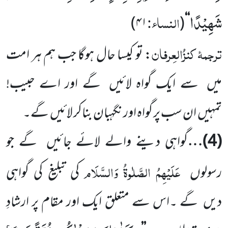
شَهِیْدًا
النساء:
)
۴۱
(
‘‘
ترجمۂ کنزُالعِرفان
: تو کیسا حال ہوگا جب ہم ہر امت
میں سے ایک گواہ لائیں گے اور اے حبیب!
تمہیں ان سب پر گواہ اور نگہبان بناکر لائیں گے۔
(4)
…
گواہی دینے والے لائے جائیں گے جو
عَلَیْہِمُ الصَّلٰوۃُ وَالسَّلَام
رسولوں
کی تبلیغ کی گواہی
دیں گے ۔اس سے متعلق ایک اور مقام پر ارشادِ