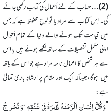
(2)
…
حساب کے لئے اَعمال کی کتاب رکھی جائے
گی۔ اِس کتاب سے مراد یا تو لوحِ محفوظ ہے کہ جس
میں قیامت تک ہونے والے دنیا کے تمام اَحوال
اپنی مکمل تفصیلات کے ساتھ لکھے ہوئے ہیں یا اس
سے ہر شخص کا اعمال نا مہ مراد ہے جو اس کے ہاتھ
میں ہوگا،جیساکہ ایک اور مقام پر ارشادِ باری تعالیٰ
ہے:
وَ كُلَّ اِنْسَانٍ اَلْزَمْنٰهُ طٰٓىٕرَهٗ فِیْ عُنُقِهٖؕ-وَ نُخْرِ جُ
’’