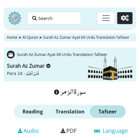
Search
Go
Home
➤
Al-Quran
➤
Surah Az Zumar Ayat 69 Urdu Translation Tafseer
Surah Az Zumar Ayat 69 Urdu Translation Tafseer
Surah Az Zumar
فَمَنْ اَظْلَمُ
Para 24 -
سورة الزمر
Reading
Translation
Tafseer
Audio
PDF
Language