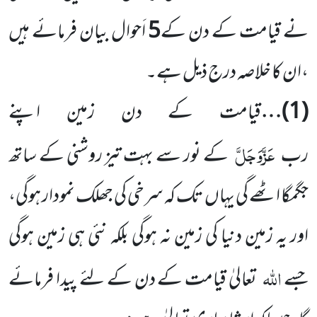
نے قیامت کے دن کے
5
اَحوال بیان فرمائے ہیں
،ان کا خلاصہ درج ذیل ہے۔
(1)
…
قیامت کے دن زمین اپنے
عَزَّوَجَلَّ
رب
کے نور سے بہت تیز روشنی کے ساتھ
جگمگا اٹھے گی یہاں تک کہ سرخی کی جھلک نمودار ہوگی،
اور یہ زمین دنیا کی زمین نہ ہوگی بلکہ نئی ہی زمین ہوگی
اللہ
جسے
تعالیٰ قیامت کے دن کے لئے پیدا فرمائے