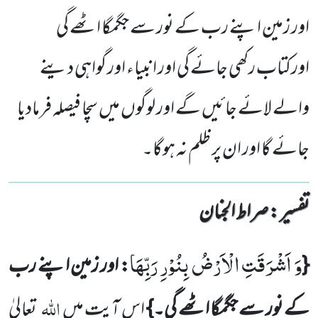
اور زمین اپنے رب کے نور سے جگمگا اٹھے گی
اورکتاب رکھی جائے گی اور انبیاء اور گواہی دینے
والے لائے جائیں گے اور لوگوں میں سچا فیصلہ فرمادیا
جائے گا اور ان پر ظلم نہ ہوگا۔
تفسیر : ‎صراط الجنان
وَ اَشْرَقَتِ الْاَرْضُ بِنُوْرِ رَبِّهَا
{
: اور زمین اپنے رب
اللہ
کے نور سے جگمگا اٹھے گی۔}
اس آیت میں
تعالیٰ