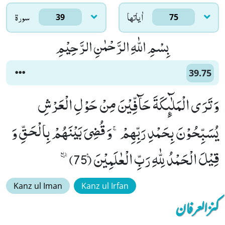
اٰياتها
سورۃ
39
75
بِسْمِ اللّٰهِ الرَّحْمٰنِ الرَّحِیْمِ
39.75
وَ تَرَى الْمَلٰٓىٕكَةَ حَآفِّیْنَ مِنْ حَوْلِ الْعَرْشِ
یُسَبِّحُوْنَ بِحَمْدِ رَبِّهِمْۚ-وَ قُضِیَ بَیْنَهُمْ بِالْحَقِّ وَ
قِیْلَ الْحَمْدُ لِلّٰهِ رَبِّ الْعٰلَمِیْنَ۠ (75)ٛ
Kanz ul Iman
Kanz ul Irfan
کنزالعرفان