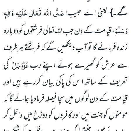
صَلَّی اللہ تَعَالٰی عَلَیْہِ وَاٰلِہٖ
گے۔}
یعنی اے حبیب!
وَسَلَّمَ
اللہ
، قیامت کے دن جب
تعالیٰ فرشتوں کو دوبارہ
زندہ فرمائے گا تو آپ دیکھیں گے کہ فرشتے ہرطرف
عَزَّوَجَلَّ
سے عرش کو گھیرے ہوئے اپنے رب
کی
تعریف کے ساتھ ا س کی پاکی بیان کررہے ہیں اور
قیامت کے دن لوگوں میں سچا فیصلہ فرمادیا جائے گا کہ
مومنوں کو جنت میں اور کافروں کو دوزخ میں داخل کر