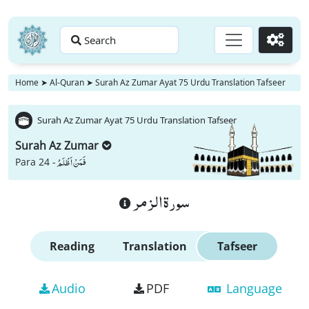
Search
Go
Home
➤
Al-Quran
➤
Surah Az Zumar Ayat 75 Urdu Translation Tafseer
Surah Az Zumar Ayat 75 Urdu Translation Tafseer
Surah Az Zumar
فَمَنْ اَظْلَمُ
Para 24 -
سورة الزمر
Reading
Translation
Tafseer
Audio
PDF
Language