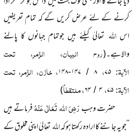
دیا جائے گا اور جنتی لوگ جنت میں داخل ہو کر شکر ادا
کرنے کے لئے عرض کریں گے کہ تمام تعریفیں
اللہ
اس
تعالیٰ کیلئے ہیں جوتمام جہانوں کا پالنے
روح البیان، الزّمر، تحت
والاہے۔
(
الآیۃ:
،
، خازن، الزّمر، تحت
۱۴۸
۱۴۷
۸
۷۵
-
/
الآیۃ:
،
، ملتقطاً
)
۶۴
۴
۷۵
/
رَضِیَ اللہ تَعَالٰی عَنْہُ
حضرت وہب
فرماتے ہیں
اللہ
’’جو یہ جاننے کا ارادہ رکھتا ہو کہ
تعالیٰ اپنی مخلوق کے