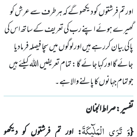
اور تم فرشتوں کو دیکھو گے کہ ہرطرف سے عرش کو
گھیرے ہوئے اپنے رب کی تعریف کے ساتھ اس کی
پاکی بیان کررہے ہیں اور لوگوں میں سچا فیصلہ فرمادیا
جائے گا اور کہا جائے گا : تمام تعریفیں اللہ کیلئے ہیں
جوتمام جہانوں کا پالنے والاہے۔
تفسیر : ‎صراط الجنان
وَ تَرَى الْمَلٰٓىٕكَةَ
{
: اور تم فرشتوں کو دیکھو