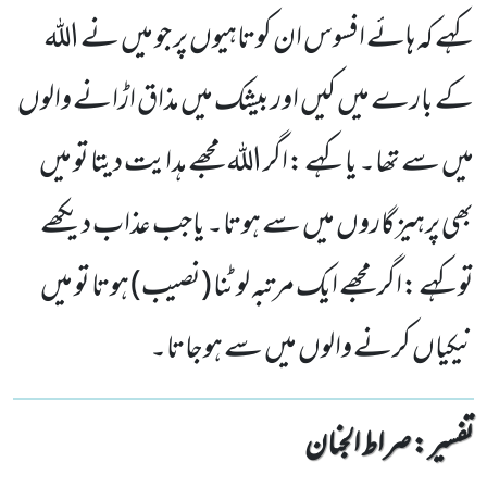
کہے کہ ہائے افسوس ان کوتاہیوں پر جو میں نے اللہ
کے بارے میں کیں اور بیشک میں مذاق اڑانے والوں
میں سے تھا۔ یا کہے :اگر اللہ مجھے ہدایت دیتا تو میں
بھی پرہیزگاروں میں سے ہوتا۔ یاجب عذاب دیکھے
توکہے :اگر مجھے ایک مرتبہ لوٹنا (نصیب) ہوتا تو میں
نیکیاں کرنے والوں میں سے ہوجاتا۔
تفسیر : ‎صراط الجنان