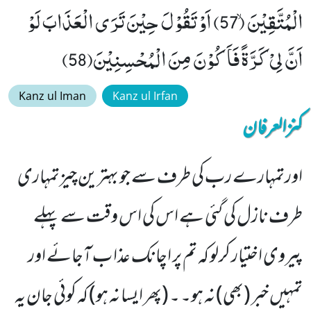
الْمُتَّقِیْنَۙ (57) اَوْ تَقُوْلَ حِیْنَ تَرَى الْعَذَابَ لَوْ
اَنَّ لِیْ كَرَّةً فَاَكُوْنَ مِنَ الْمُحْسِنِیْنَ(58)
Kanz ul Iman
Kanz ul Irfan
کنزالعرفان
اورتمہارے رب کی طرف سے جو بہترین چیزتمہاری
طرف نازل کی گئی ہے اس کی اس وقت سے پہلے
پیروی اختیار کرلو کہ تم پر اچانک عذا ب آجائے اور
تمہیں خبر (بھی) نہ ہو۔ ۔ (پھر ایسا نہ ہو) کہ کوئی جان یہ