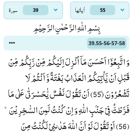
اٰياتها
سورۃ
39
55
بِسْمِ اللّٰهِ الرَّحْمٰنِ الرَّحِیْمِ
39.55-56-57-58
وَ اتَّبِعُوْۤا اَحْسَنَ مَاۤ اُنْزِلَ اِلَیْكُمْ مِّنْ رَّبِّكُمْ مِّنْ
قَبْلِ اَنْ یَّاْتِیَكُمُ الْعَذَابُ بَغْتَةً وَّ اَنْتُمْ لَا
تَشْعُرُوْنَۙ (55) اَنْ تَقُوْلَ نَفْسٌ یّٰحَسْرَتٰى عَلٰى مَا
فَرَّطْتُّ فِیْ جَنْۢبِ اللّٰهِ وَ اِنْ كُنْتُ لَمِنَ السّٰخِرِیْنَۙ
(56) اَوْ تَقُوْلَ لَوْ اَنَّ اللّٰهَ هَدٰىنِیْ لَكُنْتُ مِنَ