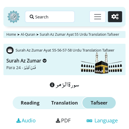
Search
Go
Home
➤
Al-Quran
➤
Surah Az Zumar Ayat 55 Urdu Translation Tafseer
Surah Az Zumar Ayat 55-56-57-58 Urdu Translation Tafseer
Surah Az Zumar
فَمَنْ اَظْلَمُ
Para 24 -
سورة الزمر
Reading
Translation
Tafseer
Audio
PDF
Language