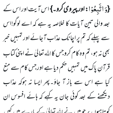
وَ اتَّبِعُوْا
{
: اور پیروی کرو۔}
اس آیت اور اس کے
بعد والی تین آیات کا خلاصہ یہ ہے کہ اے لوگو!اس
سے پہلے کہ تم پر اچانک عذاب آجائے اور تمہیں خبر
اللہ
بھی نہ ہو، تم وہ کام کرو جس کا
تعالیٰ نے اپنی کتاب
قرآنِ پاک میں تمہیں حکم دیا ہے اور جس کام سے منع
کیا ہے اس سے باز آ جاؤ۔پھر ایسا نہ ہوکہ عذاب
دیکھنے کے بعد کوئی جان یہ کہے کہ ہائے افسوس ان
اللہ
کوتاہیوں پر جو میں نے
تعالیٰ کے بارے میں کیں