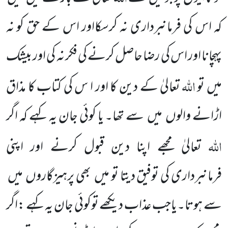
کہ اس کی فرمانبرداری نہ کرسکااور اس کے حق کو نہ
پہچانا اور اس کی رضا حاصل کرنے کی فکر نہ کی اور بیشک
اللہ
میں تو
تعالیٰ کے دین کا اور ا س کی کتاب کا مذاق
اڑانے والوں میں سے تھا۔ یا کوئی جان یہ کہے کہ اگر
اللہ
تعالیٰ مجھے اپنا دین قبول کرنے اور اپنی
فرمانبرداری کی توفیق دیتا تو میں بھی پرہیزگاروں میں
سے ہوتا۔یاجب عذاب دیکھے توکوئی جان یہ کہے :اگر