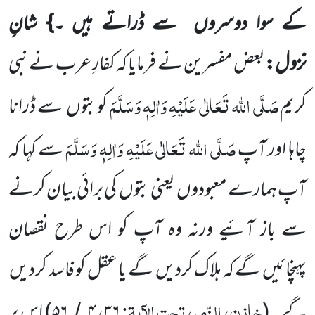
کے سوا دوسروں
سے ڈراتے ہیں ۔}
شانِ
نزول:
بعض مفسرین
نے فرمایا کہ کفارِ عرب نے نبی
صَلَّی اللہ تَعَالٰی عَلَیْہِ وَاٰلِہٖ وَسَلَّمَ
کریم
کوبتوں
سے ڈرانا
صَلَّی اللہ تَعَالٰی عَلَیْہِ وَاٰلِہٖ وَسَلَّمَ
چاہا اور آپ
سے کہا کہ
آپ ہمارے معبودوں
یعنی بتوں
کی برائی بیان کرنے
سے باز آئیے ورنہ وہ آپ کو اس طرح نقصان
پہنچائیں
گے کہ ہلاک کردیں
گے یا عقل کو فاسد کردیں
خازن، الزّمر، تحت الآیۃ:
،
گے۔
(
۳۶
۴
۵۶
)
اس پر
/