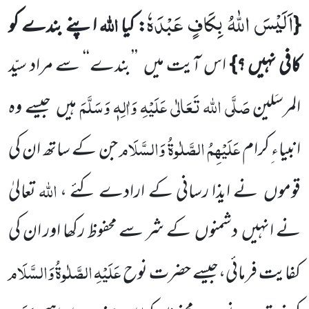
اَلَیْسَ اللّٰهُ بِكَافٍ عَبْدَهٗ
اللہ
{
: کیا
اپنے بندے کو
کافی نہیں ؟}
اس آیت میں
’’بندے‘‘ سے مراد سیّد
صَلَّی اللہ
تَعَالٰی عَلَیْہِ وَاٰلِہٖ وَسَلَّمَ
المرسَلین
ہیں
جیسے وہ
عَلَیْہِمُ الصَّلٰوۃُ وَالسَّلَام
انبیاء ِکرام
جن کے ساتھ
ان کی
اللہ
قوموں
نے ایذا رسانی کے ارادے کئے ،
تعالیٰ
نے انہیں
دشمنوں
کے شر سے محفوظ رکھا اور ان کی
عَلَیْہِ
الصَّلٰوۃُ
وَالسَّلَام
کفایت فرمائی،جیسے حضرت نوح