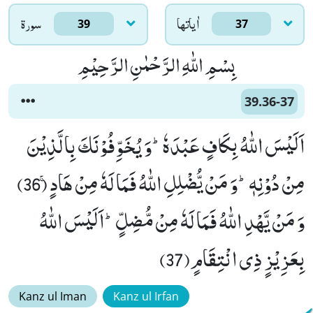
اٰياتها
سورۃ
39
37
بِسْمِ اللّٰهِ الرَّحْمٰنِ الرَّحِیْمِ
39.36-37
اَلَیْسَ اللّٰهُ بِكَافٍ عَبْدَهٗؕ-وَ یُخَوِّفُوْنَكَ بِالَّذِیْنَ
مِنْ دُوْنِهٖؕ-وَ مَنْ یُّضْلِلِ اللّٰهُ فَمَا لَهٗ مِنْ هَادٍۚ (36)
وَ مَنْ یَّهْدِ اللّٰهُ فَمَا لَهٗ مِنْ مُّضِلٍّؕ-اَلَیْسَ اللّٰهُ
بِعَزِیْزٍ ذِی انْتِقَامٍ(37)
Kanz ul Iman
Kanz ul Irfan