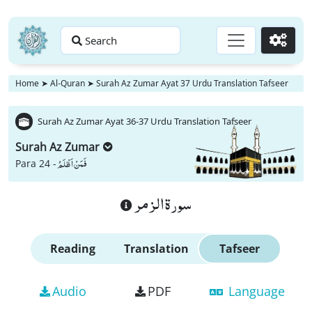
Search
Go
Home
➤
Al-Quran
➤
Surah Az Zumar Ayat 37 Urdu Translation Tafseer
Surah Az Zumar Ayat 36-37 Urdu Translation Tafseer
Surah Az Zumar
فَمَنْ اَظْلَمُ
Para 24 -
سورة الزمر
Reading
Translation
Tafseer
Audio
PDF
Language