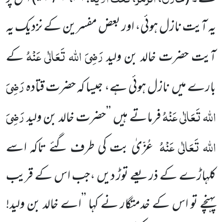
یہ آیت نازل ہوئی، اور بعض مفسرین کے نزدیک یہ
رَضِیَ اللہ تَعَالٰی عَنْہُ
آیت
حضرت خالد بن ولید
کے
رَضِیَ
بارے میں
نازل ہوئی ہے، جیسا کہ
حضرت قتادہ
اللہ تَعَالٰی عَنْہُ
رَضِیَ
فرماتے
ہیں ’’حضرت خالد بن ولید
اللہ تَعَالٰی عَنْہُ
عُزّیٰ بت کی طرف گئے تاکہ اسے
کلہاڑے کے ذریعے توڑ دیں ،جب اس کے قریب
پہنچے تو اس کے خدمتگار نے کہا ’’اے خالد بن ولید!