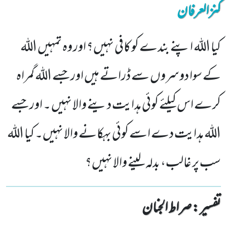
کنزالعرفان
کیا اللہ اپنے بندے کو کافی نہیں؟ اور وہ تمہیں اللہ
کے سوا دوسروں سے ڈراتے ہیں اور جسے اللہ گمراہ
کرے اس کیلئے کوئی ہدایت دینے والا نہیں ۔ اور جسے
اللہ ہدایت دے اسے کوئی بہکانے والا نہیں۔ کیا اللہ
سب پر غالب، بدلہ لینے والا نہیں؟
تفسیر : ‎صراط الجنان