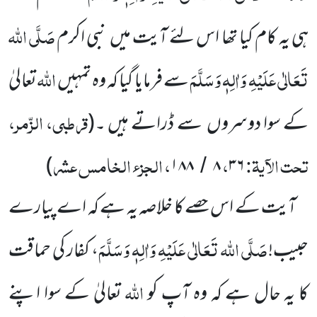
صَلَّی اللہ
ہی یہ کام کیا
تھا اس لئے آیت میں
نبی اکرم
تَعَالٰی عَلَیْہِ وَاٰلِہٖ وَسَلَّمَ
اللہ
سے فرمایا گیا کہ وہ تمہیں
تعالیٰ
قرطبی، الزّمر،
کے سوا دوسروں
سے
ڈراتے ہیں ۔
(
تحت الآیۃ:
،
، الجزء الخامس عشر
)
۱۸۸
۸
۳۶
/
آیت کے اس حصے کا خلاصہ یہ ہے کہ اے پیارے
صَلَّی اللہ تَعَالٰی عَلَیْہِ وَاٰلِہٖ وَسَلَّمَ
حبیب!
، کفار کی حماقت
اللہ
کا یہ حال
ہے کہ وہ آپ کو
تعالیٰ کے سوا اپنے