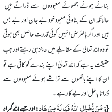
بنائے ہوئے جھوٹے معبودوں
سے ڈراتے ہیں
حالانکہ ان کے بناوٹی معبود خود بے جان اور بے بس
ہیں
اور اگر بالفرض انہیں
کوئی قدرت حاصل بھی ہوتی
اللہ
تو وہ
تعالیٰ کے مقابلے میں
عاجز ہی رہتے اور جب
اللہ
حقیقت یہ ہے کہ
تعالیٰ اپنے بندے کو کافی ہے تو
ان کا اپنے ہاتھوں
سے تراشے ہوئے معبودوں
سے
ڈرانا باطل اور بے کار ہے ۔
وَ مَنْ یُّضْلِلِ اللّٰهُ فَمَا لَهٗ مِنْ هَادٍ
اللہ
{
: اور جسے
گمراہ