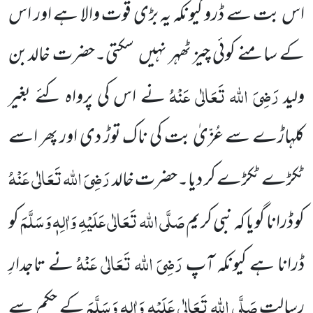
اس بت سے ڈرو کیونکہ یہ بڑی قوت والا ہے اور اس
کے سامنے کوئی چیز ٹھہر نہیں
سکتی۔حضرت خالدبن
رَضِیَ اللہ تَعَالٰی عَنْہُ
ولید
نے اس کی پرواہ کئے بغیر
کلہاڑے سے عُزّیٰ بت کی ناک توڑ دی اور پھر اسے
رَضِیَ اللہ تَعَالٰی عَنْہُ
ٹکڑے ٹکڑے کر دیا۔حضرت خالد
صَلَّی اللہ تَعَالٰی عَلَیْہِ وَاٰلِہٖ
وَسَلَّمَ
کو ڈرانا گویا کہ نبی کریم
کو
رَضِیَ اللہ تَعَالٰی عَنْہُ
ڈرانا ہے کیونکہ آپ
نے تاجدارِ
صَلَّی اللہ تَعَالٰی عَلَیْہِ وَاٰلِہٖ وَسَلَّمَ
رسالت
کے حکم سے