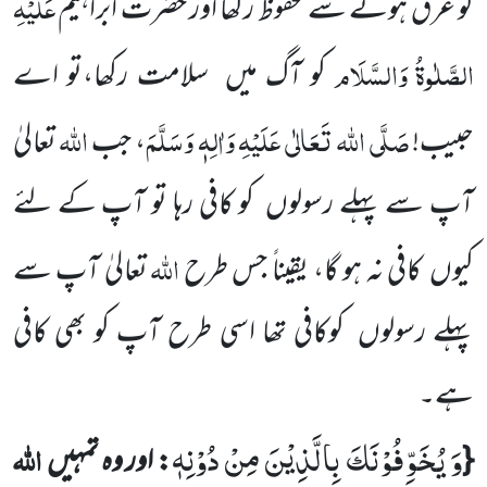
عَلَیْہِ
کو غرق ہونے سے محفوظ رکھا اور حضرت ابراہیم
الصَّلٰوۃُ
وَالسَّلَام
کو آگ میں
سلامت رکھا،تو اے
صَلَّی اللہ تَعَالٰی عَلَیْہِ وَاٰلِہٖ وَسَلَّمَ
اللہ
حبیب!
، جب
تعالیٰ
آپ سے پہلے رسولوں
کو کافی رہا تو آپ کے لئے
اللہ
کیوں
کافی نہ ہو گا، یقیناً جس طرح
تعالیٰ آپ سے
پہلے رسولوں
کوکافی تھا اسی طرح آپ کو بھی کافی
ہے۔
وَ یُخَوِّفُوْنَكَ بِالَّذِیْنَ مِنْ دُوْنِهٖ
اللہ
{
: اور وہ تمہیں