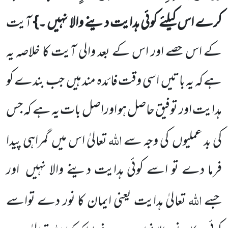
کرے اس کیلئے کوئی ہدایت دینے والا نہیں ۔}
آیت
کے اس حصے اور اس کے بعد والی آیت کا خلاصہ یہ
ہے کہ یہ باتیں
اسی وقت فائدہ مند ہیں
جب بندے کو
ہدایت اور توفیق حاصل ہو اوراصل بات یہ ہے کہ جس
اللہ
کی بد عملیوں
کی وجہ سے
تعالیٰ اس میں
گمراہی پیدا
فرما دے تو اسے کوئی ہدایت دینے والا
نہیں
اور
اللہ
جسے
تعالیٰ ہدایت یعنی ایمان کا نور دے تواسے