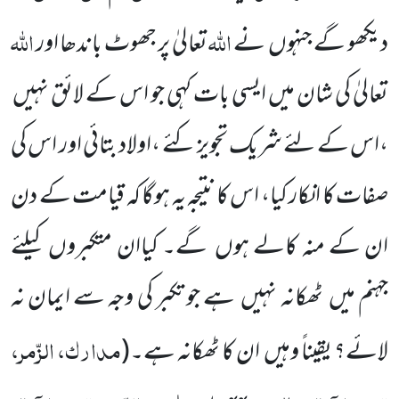
اللہ
اللہ
دیکھو گے جنہوں نے
تعالیٰ پر جھوٹ باندھا اور
تعالیٰ کی شان میں ایسی بات کہی جو اس کے لائق نہیں
،اس کے لئے شریک تجویز کئے ،اولاد بتائی اور اس کی
صفات کا انکار کیا، اس کا نتیجہ یہ ہوگا کہ قیامت کے دن
ان کے منہ کالے ہوں گے۔ کیاان متکبروں کیلئے
جہنم میں ٹھکانہ نہیں ہے جو تکبر کی وجہ سے ایمان نہ
مدارک، الزّمر،
لائے؟ یقیناً وہیں ان کا ٹھکانہ ہے۔
(