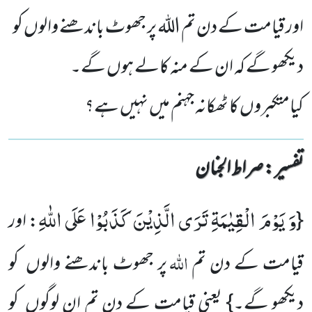
اور قیامت کے دن تم اللہ پر جھوٹ باندھنے والوں کو
دیکھو گے کہ ان کے منہ کالے ہوں گے۔
کیامتکبروں کا ٹھکانہ جہنم میں نہیں ہے؟
تفسیر : ‎صراط الجنان
وَ یَوْمَ الْقِیٰمَةِ تَرَى الَّذِیْنَ كَذَبُوْا عَلَى اللّٰهِ
{
: اور
اللہ
قیامت کے دن تم
پر جھوٹ باندھنے والوں کو
دیکھو گے۔} یعنی قیامت کے دن تم ان لوگوں کو