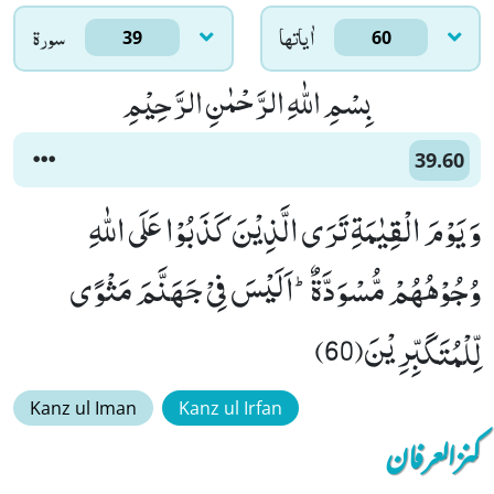
اٰياتها
سورۃ
39
60
بِسْمِ اللّٰهِ الرَّحْمٰنِ الرَّحِیْمِ
39.60
وَ یَوْمَ الْقِیٰمَةِ تَرَى الَّذِیْنَ كَذَبُوْا عَلَى اللّٰهِ
وُجُوْهُهُمْ مُّسْوَدَّةٌؕ-اَلَیْسَ فِیْ جَهَنَّمَ مَثْوًى
لِّلْمُتَكَبِّرِیْنَ(60)
Kanz ul Iman
Kanz ul Irfan
کنزالعرفان