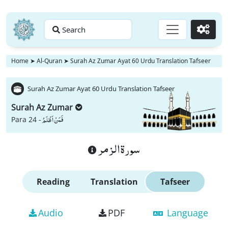
Search
Go
Home
➤
Al-Quran
➤
Surah Az Zumar Ayat 60 Urdu Translation Tafseer
Surah Az Zumar Ayat 60 Urdu Translation Tafseer
Surah Az Zumar
فَمَنْ اَظْلَمُ
Para 24 -
سورة الزمر
Reading
Translation
Tafseer
Audio
PDF
Language