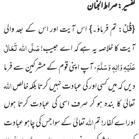
تفسیر : ‎صراط الجنان
قُلْ
{
: تم فرماؤ۔} اس آیت اور اس کے بعد والی
صَلَّی اللہ تَعَالٰی
آیت کا خلاصہ یہ ہے کہ اے حبیب!
عَلَیْہِ وَاٰلِہٖ وَسَلَّمَ
، آپ اپنی قوم کے مشرکین سے فرما
اللہ
دیں کہ میں کسی اور کی عبادت نہیں کرتا بلکہ خالص
تعالیٰ کا بندہ ہو کر صرف اسی کی عبادت کرتا ہوں
اللہ
اوراے کفار! تم
تعالیٰ کے سوا جس کی چاہو عبادت