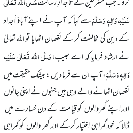
صَلَّی اللہ تَعَالٰی
کرو ۔جب مشرکین نے تاجدارِ رسالت
عَلَیْہِ وَاٰلِہٖ وَسَلَّمَ
سے کہا کہ آپ نے اپنے آباؤ اَجداد
اللہ
کے دین کی مخالفت کر کے نقصان اٹھایا تو
تعالیٰ
صَلَّی اللہ تَعَالٰی عَلَیْہِ
نے ارشاد فرمایا کہ اے حبیب!
وَاٰلِہٖ وَسَلَّمَ
، آپ ان سے فرما دیں : بیشک حقیقت میں
نقصان اٹھانے والے وہی ہیں جنہوں نے اپنی جانوں
اور اپنے گھروالوں کو قیامت کے دن خسارے میں
ڈالا کہ خود گمراہی اختیار کرکے اور گھر والوں کو گمراہی