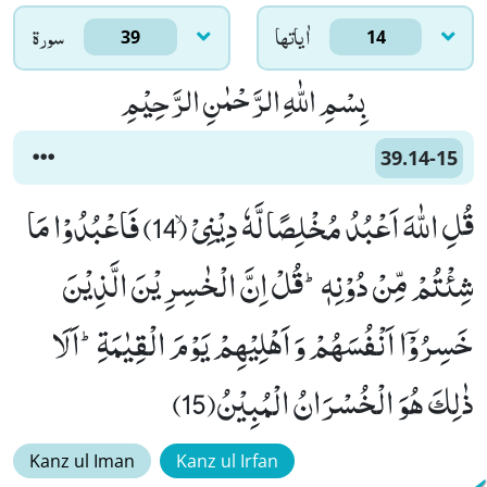
اٰياتها
سورۃ
39
14
بِسْمِ اللّٰهِ الرَّحْمٰنِ الرَّحِیْمِ
39.14-15
قُلِ اللّٰهَ اَعْبُدُ مُخْلِصًا لَّهٗ دِیْنِیْۙ (14) فَاعْبُدُوْا مَا
شِئْتُمْ مِّنْ دُوْنِهٖؕ-قُلْ اِنَّ الْخٰسِرِیْنَ الَّذِیْنَ
خَسِرُوْۤا اَنْفُسَهُمْ وَ اَهْلِیْهِمْ یَوْمَ الْقِیٰمَةِؕ-اَلَا
ذٰلِكَ هُوَ الْخُسْرَانُ الْمُبِیْنُ(15)
Kanz ul Iman
Kanz ul Irfan