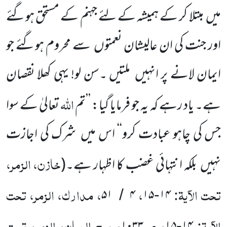
میں مبتلا کر کے ہمیشہ کے لئے جہنم کے مستحق ہوگئے
اور جنت کی ان عالیشان نعمتوں سے محروم ہوگئے جو
ایمان لانے پر انہیں ملتیں ۔سن لو! یہی کھلا نقصان
اللہ
ہے۔ یاد رہے کہ یہ جو فرمایا گیا: ’’تم
تعالیٰ کے سوا
جس کی چاہو عبادت کرو‘‘ اس میں شرک کی اجازت
خازن، الزمر،
نہیں بلکہ انتہائی غضب کا اظہار ہے۔(
تحت الآیۃ:
،
، مدارک، الزمر، تحت
۵۱
۴
۱۵
۱۴
/
-
الآیۃ:
، ص
، روح البیان، الزمر، تحت
-