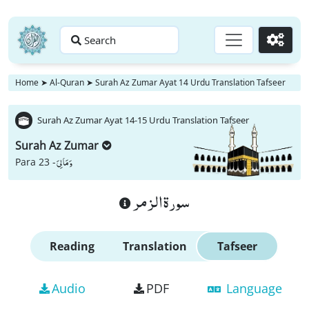
Search
Go
Home
➤
Al-Quran
➤
Surah Az Zumar Ayat 14 Urdu Translation Tafseer
Surah Az Zumar Ayat 14-15 Urdu Translation Tafseer
Surah Az Zumar
وَ مَا لِیَ
Para 23 -
سورة الزمر
Reading
Translation
Tafseer
Audio
PDF
Language