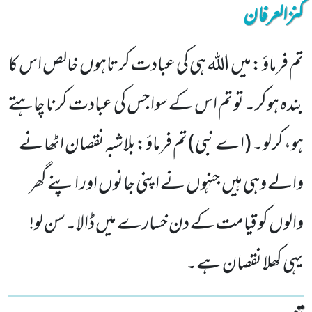
کنزالعرفان
تم فرماؤ :میں اللہ ہی کی عبادت کرتاہوں خالص اس کا
بندہ ہوکر۔ تو تم اس کے سوا جس کی عبادت کرنا چاہتے
ہو، کرلو۔ (اے نبی) تم فرماؤ:بلاشبہ نقصان اٹھانے
والے وہی ہیں جنہوں نے اپنی جانوں اور اپنے گھر
والوں کو قیامت کے دن خسارے میں ڈالا۔سن لو!
یہی کھلا نقصان ہے۔