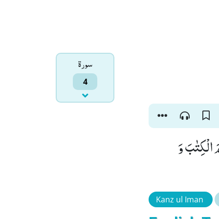
سورۃ
4
َ الْكِتٰبَ وَ
Kanz ul Iman