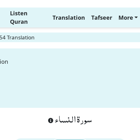
Listen
Translation
Tafseer
More
Quran
54 Translation
ion
سورة النساء