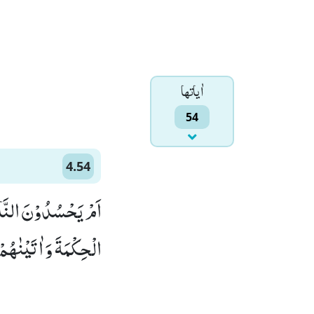
اٰياتها
54
4.54
اَمْ یَحْسُدُوْنَ النَّاسَ
الْحِكْمَةَ وَ اٰتَیْنٰهُمْ)