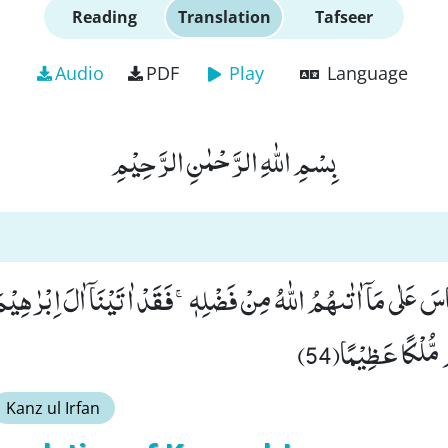
Reading
Translation
Tafseer
Audio
PDF
Play
Language
بِسْمِ اللّٰهِ الرَّحْمٰنِ الرَّحِیْمِ
 عَلٰى مَاۤ اٰتٰىهُمُ اللّٰهُ مِنْ فَضْلِهٖۚ-فَقَدْ اٰتَیْنَاۤ اٰلَ اِبْرٰهِیْم
 مُّلْكًا عَظِیْمًا(54
Kanz ul Irfan