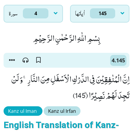
اٰياتها
سورۃ
4
145
بِسْمِ اللّٰهِ الرَّحْمٰنِ الرَّحِیْمِ
4.145
اِنَّ الْمُنٰفِقِیْنَ فِی الدَّرْكِ الْاَسْفَلِ مِنَ النَّارِۚ-وَ لَنْ
تَجِدَ لَهُمْ نَصِیْرًاۙ (145)
Kanz ul Iman
Kanz ul Irfan
English Translation of Kanz-