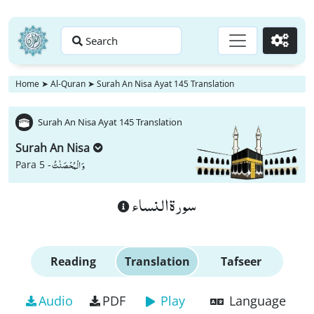
Search
Go
Home
➤
Al-Quran
➤
Surah An Nisa Ayat 145 Translation
Surah An Nisa Ayat 145 Translation
Surah An Nisa
وَ الْمُحْصَنٰتُ
Para 5 -
سورة النساء
Reading
Translation
Tafseer
Audio
PDF
Play
Language