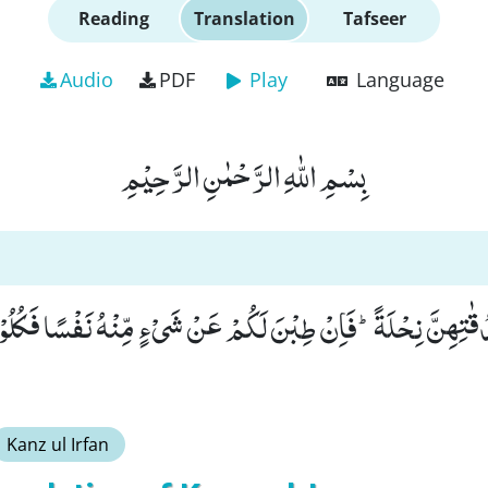
Reading
Translation
Tafseer
Audio
PDF
Play
Language
بِسْمِ اللّٰهِ الرَّحْمٰنِ الرَّحِیْمِ
ٰتِهِنَّ نِحْلَةًؕ-فَاِنْ طِبْنَ لَكُمْ عَنْ شَیْءٍ مِّنْهُ نَفْسًا فَكُلُوْهُ 
Kanz ul Irfan