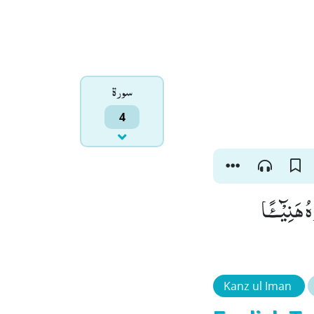
سورۃ
4
هَنِیْٓــٴًـا
Kanz ul Iman