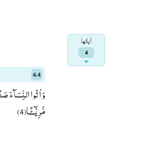
اٰياتها
4
4.4
وَ اٰتُوا النِّسَآءَ صَدُق
مَّرِیْٓــٴًـا(4)