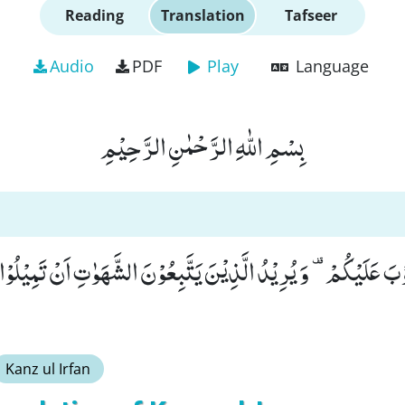
Reading
Translation
Tafseer
Audio
PDF
Play
Language
بِسْمِ اللّٰهِ الرَّحْمٰنِ الرَّحِیْمِ
وَ اللّٰهُ یُرِیْدُ اَنْ یَّتُوْ- وَ یُرِیْدُ الَّذِیْنَ یَتَّبِعُوْنَ الشَّهَوٰتِ اَنْ تَمِیْلُوْا مَیْلًا
Kanz ul Irfan