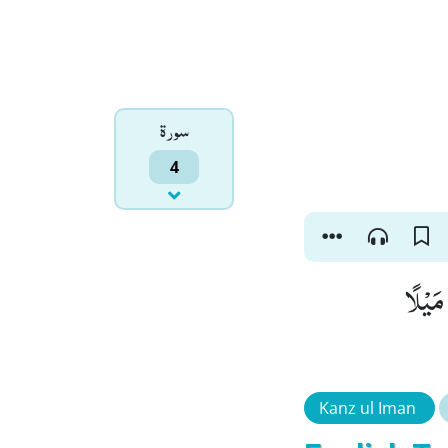
سورۃ
4
بَ عَلَیْكُمْ
Kanz ul Iman