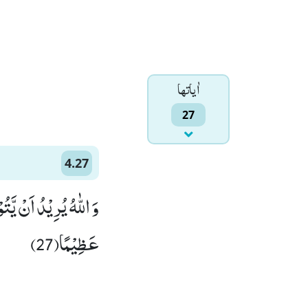
اٰياتها
27
4.27
عَظِیْمًا(27)