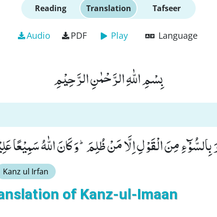
Reading
Translation
Tafseer
Audio
PDF
Play
Language
بِسْمِ اللّٰهِ الرَّحْمٰنِ الرَّحِیْمِ
رَ بِالسُّوْٓءِ مِنَ الْقَوْلِ اِلَّا مَنْ ظُلِمَؕ-وَ كَانَ اللّٰهُ سَمِیْعًا عَلِیْمً
Kanz ul Irfan
anslation of Kanz-ul-Imaan