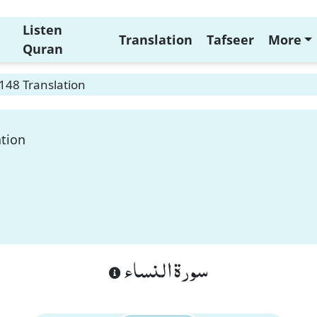
Listen
Translation
Tafseer
More
Quran
148 Translation
ation
سورة النساء