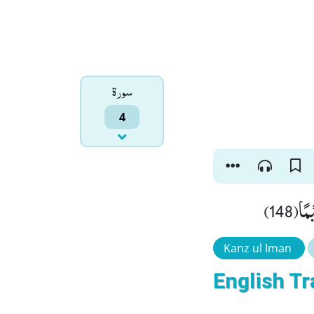
سورۃ
4
ا(148
Kanz ul Iman
English Tr