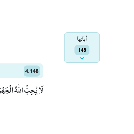
اٰياتها
148
4.148
لَا یُحِبُّ اللّٰهُ الْجَهْ)