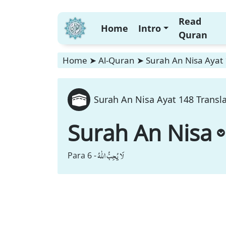
Read
Home
Intro
Quran
Home
➤
Al-Quran
➤
Surah An Nisa Ayat 
Surah An Nisa Ayat 148 Transl
Surah An Nisa
لَا یُحِبُّ اللّٰهُ
Para 6 -