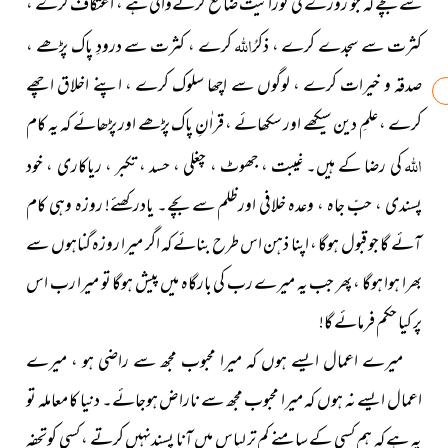
سے بچے کہ جو روزے کی نورانیت ضائع کرنےوالی ہے ، اعتکاف کرے ،
اللہ
کثرت سے سجدے کرے ، ذکرُ
کرے ، کثرت سے درودِ پاک پڑھے ،
صدقہ و خیرات کرے ، لوگوں سے اچھا سلوک کرے ، اپنے اخلاق اچھے
کرے ، علمِ دین سیکھے اور سکھائے ، قراٰنِ پاک پڑھے اور پڑھائے کہ یہ کام
اللہ
کی رضا کے ہیں۔ غیبت ، جھوٹ ، چغلی ، حسد ، تکبر ، ریاکاری ، خود
پسندی ، حبِّ جاہ ، وعدہ خلافی اورظلم سے بچے۔ یادرکھئے! روزہ وہی کام
آئے گا جو قبول ہوگا ، اپنا ذہن اس طرح بنائے کہ اگر میرا روزہ گناہوں سے
بھرا ہوا ہوگا ،
پھر
جب یہ میرے رب کی بارگاہ میں پیش ہوگا تو میرا رب اس
پر کیا حکم فرمائے گا!
میرے اعمال ایسے ہوں کہ میرا محبوب مجھ سے راضی ہو ، میرے
اعمال ایسے نہ ہوں کہ میرا محبوب مجھ سے ناراض ہوجائے۔ دنیا کا معاملہ تو
یہ ہے کہ ہم کسی کے سامنے کم تر لباس میں آنا پسندنہیں کرتے ، کسی کوتحفہ