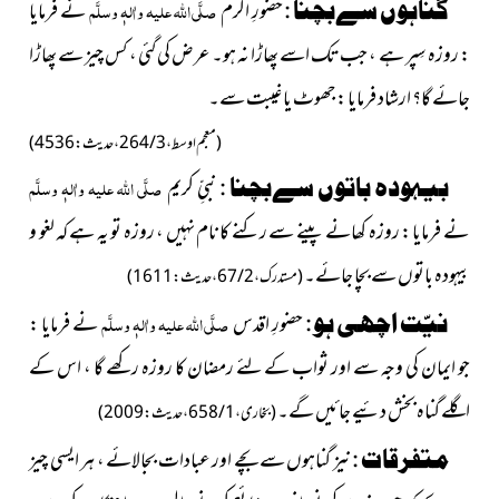
گناہوں سےبچنا :
حضورِ اکرم
صلَّی اللہ علیہ واٰلہٖ وسلَّم
نے فرمایا
: روزہ سِپر ہے ، جب تک اسے پھاڑا نہ ہو۔ عرض کی گئی ، کس چیز سے پھاڑا
جائے گا؟ ارشاد فرمایا : جھوٹ یا غیبت سے۔
(معجم اوسط ، 3 / 264 ، حدیث : 4536)
بیہودہ باتوں سےبچنا :
نبیِّ کریم
صلَّی اللہ علیہ واٰلہٖ وسلَّم
نے فرمایا : روزہ کھانے پینے سے رکنے کا نام نہیں ، روزہ تو یہ ہے کہ لغو و
بیہودہ باتوں سے بچا جائے۔
(مستدرک ، 2 / 67 ، حدیث : 1611)
نیّت اچھی ہو :
حضورِ اقدس
صلَّی اللہ علیہ واٰلہٖ وسلَّم
نے فرمایا :
جو ایمان کی وجہ سے اور ثواب کے لئے رمضان کا روزہ رکھے گا ، اس کے
اگلے گناہ بخش دئیے جائیں گے۔
(بخاری ، 1 / 658 ، حدیث : 2009)
متفرقات :
نیز گناہوں سے بچے اور عبادات بجالائے ، ہر ایسی چیز