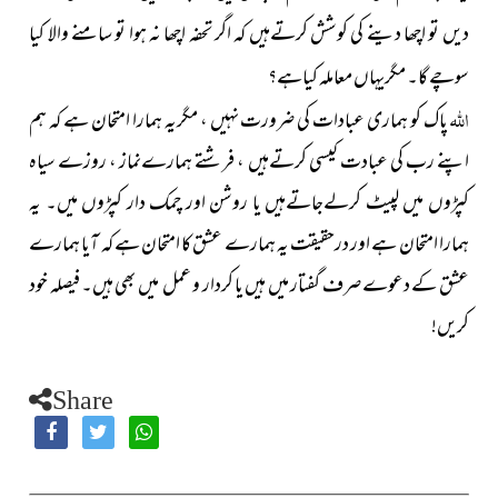
دیں تو اچھا دینے کی کوشش کرتےہیں کہ
اگر تحفہ اچھا نہ ہوا تو
سامنے والا کیا
سوچے گا۔ مگریہاں معاملہ کیاہے؟
اللہ
پاک کو ہماری عبادات کی ضرورت نہیں ، مگریہ ہمارا امتحان ہے کہ ہم
اپنے رب کی عبادت کیسی کرتےہیں ،
فرشتے
ہمارےنماز ، روزے سیاہ
کپڑوں میں لپیٹ کرلےجاتےہیں یا روشن اور چمک دار کپڑوں میں۔ یہ
ہمارا امتحان ہے اور درحقیقت یہ ہمارے عشق کا امتحان ہے کہ آیا ہمارے
عشق کے دعوے صرف گفتار میں ہیں یا کردار
و عمل
میں بھی ہیں۔ فیصلہ خود
کریں!
Share