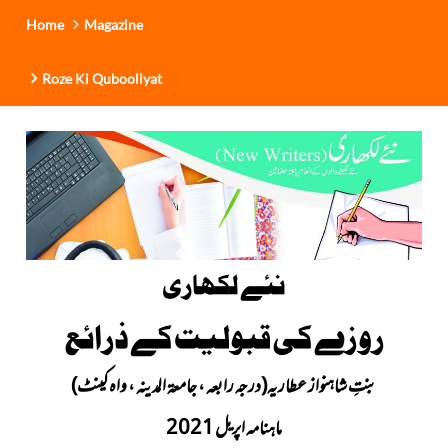
Home
Magazine
Roze Ki Qubooliyat
نئے لکھاری
روزے کی قبولیت کے ذرائع
بنتِ شاہنواز عطاریہ(درجہ رابعہ ، جامعۃ المدینہ ، واہ کینٹ)
ماہنامہ اپریل 2021