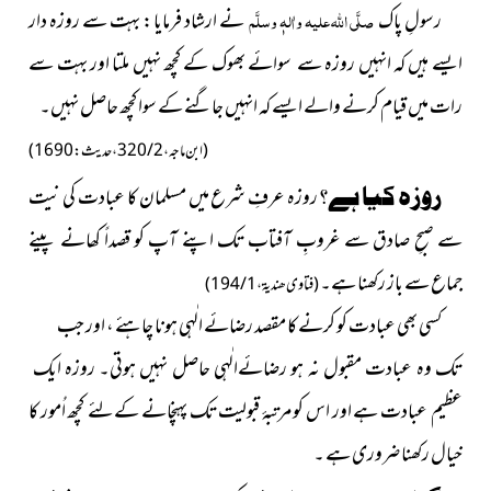
رسولِ پاک
صلَّی اللہ علیہ واٰلہٖ وسلَّم
نے ارشاد فرمایا : بہت سے روزہ دار
ایسے ہیں کہ انہیں روزہ سے
سوائے بھوک
کے کچھ نہیں ملتا اور بہت سے
رات میں قیام کرنے والے ایسے کہ انہیں جاگنے کے سوا کچھ حاصل نہیں۔
(ابن ماجہ ، 2 / 320 ، حدیث : 1690)
روزہ کیا ہے؟
روزہ عرفِ شرع میں مسلمان کا عبادت کی نیت
سے صبحِ صادق سے غروبِ آفتاب تک اپنے
آپ
کو قصداً کھانے پینے
جماع سے باز رکھنا ہے۔
(فتاوی ھندیۃ ، 1 / 194)
کسی بھی عبادت کو کرنے کا مقصد رضائے الٰہی
ہونا چاہئے
، اور جب
تک وہ عبادت مقبول نہ ہو
رضائےالٰہی
حاصل نہیں ہوتی۔
روزہ ایک
عظیم عبادت ہے اور اس کو مرتبۂ قبولیت تک پہنچانے کےلئے کچھ اُمور کا
خیال رکھنا ضروری ہے ۔