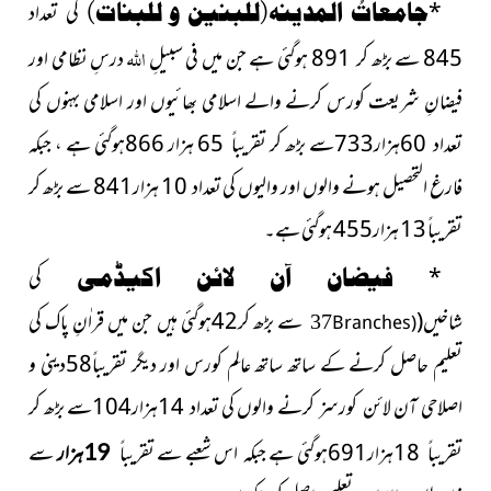
*
جامعاتُ المدینہ(للبنین و للبنات)
کی تعداد
اللہ
845 سے بڑھ کر 891 ہوگئی ہے جن میں فی سبیلِ
درسِ نظامی اور
فیضانِ شریعت کورس کرنے والے اسلامی بھائیوں اور اسلامی بہنوں کی
تعداد 60ہزار733سے بڑھ کر تقریباً 65 ہزار 866ہوگئی ہے ، جبکہ
فارغ التحصیل ہونے والوں اور والیوں کی تعداد 10 ہزار841 سے بڑھ کر
تقریباً 13 ہزار455 ہوگئی ہے۔
*
فیضان آن لائن اکیڈمی
کی
شاخیں
(
سے بڑھ کر42ہوگئی ہیں جن میں قراٰنِ پاک کی
Branches)
37
تعلیم حاصل کرنے کے ساتھ ساتھ عالِم کورس اور دیگر تقریباً58دینی و
اصلاحی آن لائن کورسز کرنے والوں کی تعداد 14ہزار104سے بڑھ کر
تقریباً 18ہزار691ہوگئی ہے جبکہ اس شعبے سے تقریباً
سے
19ہزار