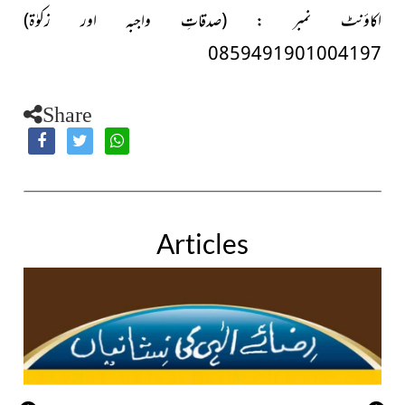
اکاؤنٹ نمبر :
(صدقاتِ واجبہ اور زکوٰۃ)
0859491901004197
Share
Articles