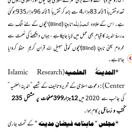
، نماز وغیرہ)
سیکھنے والے بڑی عمر کےاسلامی بھائیوں اور اسلامی بہنوں کی
تعدادتقریباً1لاکھ 83ہزار4 سے بڑھ کر تقریباً 1لاکھ 96ہزار935ہوگئی
اَلحمدُ لِلّٰہ
ہے۔ اس کے علاوہ
!نا
بینا
(
)
بچّوں
کے لئے الگ سے
Blind
مدرسۃُ المدینہ کا قِیام بھی عمل میں لایا جاچکاہے ، جہاں دیکھنے کی نعمت سے
اللہ
محروم یعن
ی نابینا
(
)
بچوں
کوفی سبیلِ
قراٰنِ کریم حفظ کروایا
Blind
جاتاہے۔
*
المدینۃُ العلمیہ
(
Islamic Research
Center
) :
دعوتِ اسلامی کے تحریروتالیف کے شعبے “ المدینہُ العلمیہ “
کی جانب سے 2020 میں
12ہزار399صفحات پر مشتمل 235
پر کام ہوا۔
کُتب و رَسائل
*
مجلس “ ماہنامہ فیضان مدینہ “
کے تحت جاری