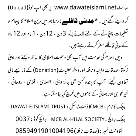
سائٹ
پر بھی اپ لوڈ
(
)
www.dawateislami.net
Upload
کر دیئےگئےہیں۔
*
مدنی قافلے :
دنیا بھر میں دینِ اسلام کا پیغام و
اَلحمدُ لِلّٰہ
تعلیمات پہنچانے کے لئے
3دن ، 12دن ، 1 ماہ اور 12 ماہ
کے مدنی قافلے سفر کرتے رہتے ہیں۔
دینِ اسلام کی خدمت میں آپ بھی دعوتِ اسلامی کا ساتھ دیجئے اور اپنی
زکوٰۃ ، صدقاتِ واجبہ و نافلہ اور دیگر
عطیات
(
)
کے
ذریعے مالی
Donation
تعاون کیجئے! آپ کا چندہ کسی بھی جائز دینی ، اِصلاحی ، فلاحی ، روحانی ،
خیرخواہی اور بھلائی کے کاموں میں خرچ کیا جاسکتاہے۔
بینک کا نام :
اکاؤنٹ ٹائٹل :
DAWAT-E-ISLAMI TRUST
MCB
بینک برانچ
:
، برانچ
کوڈ : 0037
MCB AL-HILAL SOCIETY
اکاؤنٹ نمبر :
(صدقاتِ نافلہ)
0859491901004196