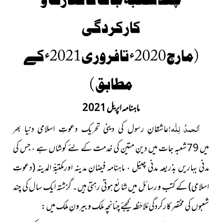
کارکردگی
(مارچ2020ء تافروری2021ءکے
مطابق )
ماہنامہ اپریل 2021
اَلحمدُ لِلّٰہ
!عاشقانِ رسول کی دینی تحریک دعوتِ اسلامی دنیا بھر
میں 79شعبہ جات میں دینِ متین کی خدمت کے لئے کوشاں ہے ، جس کی
مدنی بہاریں بذریعہ مدنی چینل ، ماہنامہ فیضانِ مدینہ اورمکتبۃُ المدینہ
(دعوتِ
اسلامی)
کے کتب و رسائل میں شائع ہوتی رہتی ہیں۔ گزشتہ ایک سال کی چند
شعبوں کی مختصر کارکردگی مُلاحَظہ کیجئے چنانچہ ملک و بیرونِ ملک میں :