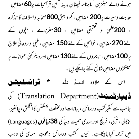
ہونے والے میگزین “ ماہنامہ فیضانِ مدینہ “ میں قرآنیات پر
مضامین ،
60
حدیث و سیرت پر
مضامین ، کم و بیش
صحابہ و اسلاف کا تذکرہ
800
200
،
علمی و تحقیقی مضامین ،
سفرنامے ، بچّوں کے
30
200
لئے
مضامین ، خواتین کے لئے
مضامین ، طبّی و روحانی علاج
150
270
پر
مضامین ، تاجروں کے لئے
مضامین اور دیگر کئی عنوانات پر
130
100
سینکڑوں مضامین شائع کئے جاچکے ہیں۔
اَلحمدُ لِلّٰہ
اس کے علاوہ
*
ٹرانسلیشن
ڈیپارٹمنٹ(
Translation Department
)
کی
جانب سے کثیر کتب و رسائل ، بیانات اورمختلف پمفلٹس کاانگلش ، چائنیز ،
بنگالی ، تُرکی ، فرنچ اور ہندی سمیت دنیا کی
(
)
38زبانوں
Languages
میں
ترجمہ کیاجاچکاہے۔ نیزیہ کتب ورسائل دعوتِ اسلامی کی
ویب