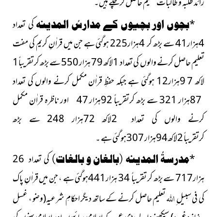
زائد طلبہ و طالبات تعلیم حاصل کرچکے ہیں۔
*
بچوں اور بچیوں کے مدارسُ المدینہ
کی تعداد
4ہزار41 سے بڑھ کر 4ہزار225 ہوگئی ہے جن میں قراٰنِ کریم کی مفت
تعلیم حاصل کرنے والوں کی تعداد 1لاکھ 79 ہزار 550 سے بڑھ کرتقریباً1
لاکھ 7 9ہزار12 ہوگئی ہے جبکہ حفظِ قراٰن مکمل کرنے والوں کی تعداد
87ہزار 321 سے بڑھ کرتقریباً 92ہزار 47 اور ناظرہ قراٰن مکمل
کرنے والوں کی تعداد 2لاکھ 72ہزار 248 سے بڑھ
کرتقریباً 2لاکھ94ہزار 307ہو گئی ہے ۔
*
مدرسۃُ المدینہ (بالغان و بالغات)
کی تعداد 26
ہزار717 سے بڑھ کر تقریباً 34 ہزار441ہوگئی ہے ، جن میں قراٰنِ پاک
اللہ
کی فی سبیل ِ
تعلیم حاصل کرنے کے ساتھ دیگر احکامِ شرعیہ
(وضو ، غسل