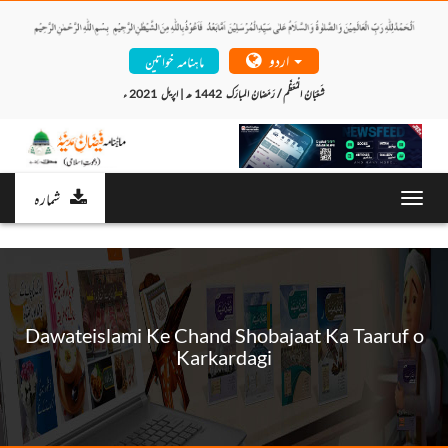
اردو
ماہنامہ خواتین
شَعْبَانُ الْمُعَظَّم / رَمَضانُ المبارَک  1442 ھ | اپریل  2021 ء 
شمارہ
Toggl
navig
Dawateislami Ke Chand Shobajaat Ka Taaruf o
Karkardagi