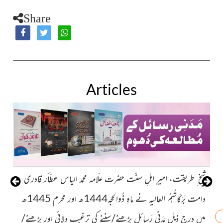
Share
Articles
شیخ ِ طریقت، امیرِ اہلِ سنّت حضرت علّامہ محمد الیاس عطّاؔر قادری
شی
دامت بَرَکَاتُہمُ العالیہ نے ماہِ ذُوالحِجہ1444ھ اور محرم 1445ھ
میں درج ذیل مَدَنی رَسائل پڑھنے/سننے کی ترغیب دلائی اور پڑھنے/