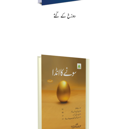
دوزخ کے کُتّے