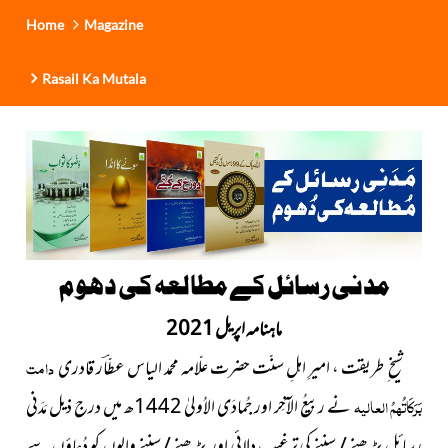
Home
Magazine
Rasail Ka Mutala
مدنی رسائل کے مطالعہ کی دھوم
ماہنامہ اپریل 2021
شیخ ِ طریقت ، امیرِ اہلِ سنّت حضرت علّامہ محمد الیاس عطّاؔر قادری
دامت
بَرَکَاتُہمُ العالیہ
نے ربیعُ الآخِر اور جُمادَی الاُولیٰ 1442ھ میں
درج ذیل مَدَنی
رسائل پڑھنے / سننے کی ترغیب دلائی اور پڑھنے / سننے والوں کو دُعاؤں سے