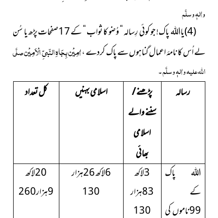
واٰلہٖ وسلَّم
(4)یااللہ
پاک! جو کوئی رِسالہ “ وُضو کا ثواب “ کے 17صفحات پڑھ یا سُن
اٰمِیْن بِجَاہِ النّبیِّ الْاَمِیْن
لے اُس کا نامۂ اعمال گناہوں سے پاک کردے ،
صلَّی
اللہ علیہ واٰلہٖ وسلَّم
۔
رسالہ
پڑھنے /
اسلامی بہنیں
کل تعداد
سننے والے
اسلامی
بھائی
اللہ پاک
3لاکھ
6لاکھ 26ہزار
20لاکھ
کے
83ہزار
130
9ہزار260
99ناموں کی
130