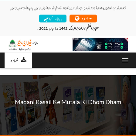
اردو
ماہنامہ خواتین
شَعْبَانُ الْمُعَظَّم / رَمَضانُ المبارَک  1442 ھ | اپریل  2021 ء 
شمارہ
Toggl
navig
Madani Rasail Ke Mutala Ki Dhom Dham