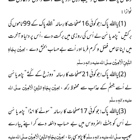
نوازا :
(1)یااللہ پاک! جو کوئی 16 صفحات کا رِسالہ “ اللہ
پاک کے 99ناموں کی
برکتیں “ پڑھ یا سُن لے اُس کی روزی میں برکت دے ، اُس پر دنیا و آخرت
اٰمِیْن بِجَاہِ
میں اپنا خاص فضل و کرم فرما اور اُسے بےحساب بخش دے ،
النَّبیِّ الْاَمِیْن
صلَّی اللہ علیہ واٰلہٖ وسلَّم
(2)یااللہ
پاک! جو کوئی21صفحات کا رِسالہ “ دوزخ کے کُتّے “ پڑھ یا سُن
اٰمِیْن بِجَاہِ النَّبیِّ الْاَمِیْن
لے اُسے جہنّم کے عذاب سے محفوظ رکھ ،
صلَّی اللہ
علیہ واٰلہٖ وسلَّم
(3)یااللہ پاک! جو کوئی 17صفحات کا رِسالہ “ سونے کا انڈا “ پڑھ یا سُن
لے اُس کو جنّتُ الفردوس میں بے حساب داخلہ دے کر اپنے پیارے
اٰمِیْن بِجَاہِ النَّبیِّ الْاَمِیْن
حبیب
صلَّی اللہ علیہ واٰلہٖ وسلَّم
کا پڑوسی بنا ،
صلَّی اللہ علیہ