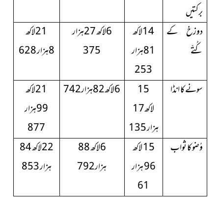
برکتیں
دوزخ کے
14لاکھ
6لاکھ 27ہزار
21لاکھ
کُتّے
81ہزار
375
8ہزار 628
253
سونے کا انڈا
15
6لاکھ82ہزار742
21لاکھ
لاکھ17
99ہزار
ہزار 135
877
وُضو کا ثواب
15 لاکھ
6لاکھ 88
22لاکھ 84
96 ہزار
ہزار792
ہزار 853
61