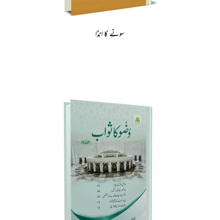
سونے کا انڈا