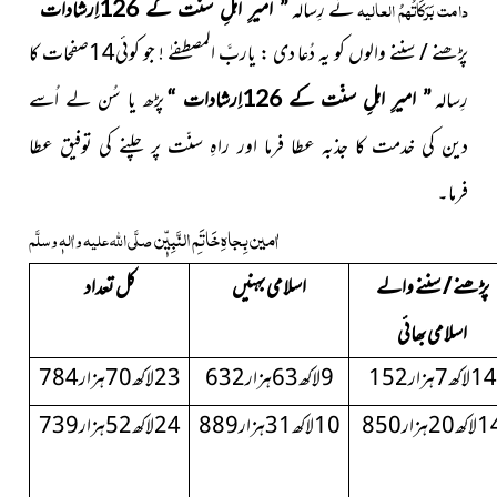
دامت بَرَکَاتُہمُ العالیہ
نے رِسالہ
“
” امیرِ اہلِ سنّت کے 126اِرشادات
پڑھنے / سننے والوں کو یہ دُعا دی : یاربَّ المصطفےٰ ! جو کوئی14صفحات کا
رِسالہ
”
امیرِ اہلِ سنّت کے 126اِرشادات
“
پڑھ یا سُن لے اُسے
دین کی خدمت کا جذبہ عطا فرما اور راہِ سنّت پر چلنے کی توفیق عطا
فرما۔
اٰمین بِجاہِ خَاتَمِ النَّبِیّٖن
صلَّی اللہ علیہ واٰلہٖ وسلَّم
پڑھنے / سننے والے
اسلامی بہنیں
کل تعداد
اسلامی بھائی
14لاکھ7ہزار152
9لاکھ63ہزار632
23لاکھ70ہزار784
کھ20ہزار850
10لاکھ31ہزار889
24لاکھ52ہزار739