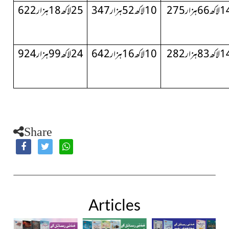
کھ66ہزار275
10لاکھ52ہزار347
25لاکھ18ہزار622
کھ83ہزار282
10لاکھ16ہزار642
24لاکھ99ہزار924
Share
Articles