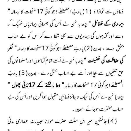
دُعاؤں سے نوازا : ( 1 ) یاربَّ المصطفےٰ ! جو کوئی 17صَفحات کا رِسالہ
”
بیماری کے فضائل
“
پڑھ یا سُن لے اُس کی جسمانی بیماریاں ٹھیک کر
دے اور گناہوں کی بیماریوں سے بھی شفا دے کر اس کو بے حساب
اٰمین
( 2 ) یاربِّ مصطفےٰ ! جو کوئی 17صفحات کا رِسالہ
بخش دے ،
” نظر
پڑھ یا سُن لے اُسے تمام گناہوں اور مسلمانوں کی
کی حفاظت کی فضیلت “
اٰمین
حق تلفیوں سے بچا اور اُسے بے حساب بخش دے ،
( 3 )
یاربَّ
المصطفےٰ ! جو کوئی 17 صفحات کا رِسالہ
” دعا مانگنے کے 17مَدَنی پھول “
پڑھ یا سُن لے اُس کی نیک و جائز دُعائیں مقبول ہوا کریں اور اُس کی بے
اٰمین
حساب مغفرت ہوجائے ،
۔
( 4 )
جانشینِ امیرِ اہلِ سنّت حضرت مولانا عبیدرضا عطاری مدنی