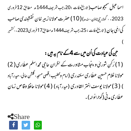
اسماعیل سمیجو
صاحب
( تاریخ وفات : 20رجب شریف
1444ھ مطابق 12فروری
( 10 ) حضرت مولانا
زبیر خان نقشبندی صاحب
)
2023ء ،
گولارچی ٹاؤن ، سندھ
کی امّی جان
( تاریخ وفات : 25رجب شریف 1444ھ مطابق 17فروری 2023ء ،
کشمیر
)
جن کی عیادت کی اُن میں سے 4کے نام یہ ہیں :
( 1 ) رُکنِ شوریٰ و پنجاب مشاورت کے نگران حاجی محمد اسلم عطّاری ( 2 )
مولانا غلام حسین عطّاری سکندری
( امام و خطیب اقصی مسجد ، گلشن حالی ، حیدرآباد
( 3 ) مولانا یوسف اختر القادری
( 4 ) مولانا حافظ وقاص زمان
)
( حیدر آباد )
عطّاری مدنی
۔
( گوجرانوالہ )
Share