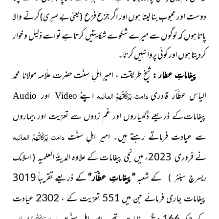
دوست اور محبوب بنا لیتا ہوں اور اگر جَزع فَزع
کرنے والا
( یعنی بے صبری )
پاتا ہوں کہ لوگوں سے میرے شکوے شکایتیں کرتا ہے تو اسے ذلیل و خوار
کردیتا ہوں اور کوئی پروا نہیں کرتا۔
پیغاماتِ عطار :
شیخِ طریقت ، امیرِ اہلِ سنّت حضرت علّامہ مولانا محمد
الیاس
دامت بَرَکَاتُہمُ العالیہ
اپنے
عطّاؔر قادری
اور
Audio
Video
پیغامات
کے ذریعے دُکھیاروں اور غم زدوں سے تعزیت اور بیماروں
عیادت فرماتے رہتے ہیں۔ امیرِ اہلِ سنّت
دامت بَرَکَاتُہمُ العالیہ
سے
نے
2023
ء میں نجی پیغامات کے علاوہ المدینۃُ العلمیہ
فروری
( اسلامک
کے شعبہ
کے
ذریعے تقریباً 3019
”پیغاماتِ عطّاؔر“
ریسرچ سینٹر )
پیغامات جاری فرمائے جن میں 551 تعزیت کے ، 2302 عیادت
دامت بَرَکَاتُہمُ العالیہ
کے جبکہ 166 دیگر پیغامات تھے۔ امیرِ اہلِ سنّت