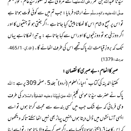
اللہ
سیِّدُنا عبدُ
بن عُمَر
رضی اللہ عنہما
سے مروی ہے کہ حضور سیِّدِعالَم ، نُوْرِمُجَسَّم
صلَّی اللہ علیہ واٰلہٖ وسلَّم
نے ارشاد فرمایا : جب تم میں سے کوئی فوت ہوتا ہے
تو اس پر صبح و شام اس کا ٹھکانا پیش کیا جاتا ہے ، اگر جنتی ہو تو جنتیوں کا اور
اگر دوزخی ہو تو دوزخیوں کا اور اس سےکہا جاتا ہے : یہ تیرا ٹھکانا ہے یہاں
اللہ
تک کہ بروزِ قیامت
پاک تجھے اس کی طرف اٹھائے گا۔
( بخاری ، 1 / 465 ،
حدیث : 1379 )
صبر کا انعام ، بےصبری کا نقصان :
اللہ
مکتبۃُ المدینہ کی کتاب ”احیاءُ العلوم
“ جلد5 ، صفحہ 309 پر ہے :
( اُردو )
اللہ
پاک نے حضرت سیِّدُنا موسٰی کَلِیْمُ
علیٰ نَبِیِّنَا وعلیہ الصّلوٰۃُ والسّلام
کی طرف
وحی فرمائی کہ بے شک جب میں کسی بندے سے محبت کرتا ہوں تو اسے
ایسی آزمائشوں میں ڈال دیتا ہوں جنہیں پہاڑ بھی نہیں اٹھا سکتے تا کہ دیکھوں
کہ اس کا صِدْق
کیسا ہے۔اگر صبر کرنے والا پاتا ہوں تو اسے اپنا
( یعنی سچا ہونا )