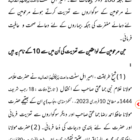
نے مرحومین کے سوگواروں سے تعزیت کرتے ہوئے مرحومین
کے
لئے
دعائے مغفرت کی جبکہ بیماروں کے لئے دعائے صحت و عافیت
فرمائی۔
جن مرحومین کے لواحقین سے تعزیت کی اُن میں سے 10 کے نام یہ ہیں
:
( 1 ) شیخِ طریقت ، امیرِ اہلِ سنّت
دامت بَرَکَاتُہمُ العالیہ
نے
حضرت علّامہ
مولانا غلام نبی جماعتی صاحب کے انتقال
( تاریخ وفات : 18 رجب
شریف
پر ان کے بھتیجے
حضرت
)
1444ھ مطابق 10فروری 2023ء ،
گکھڑ منڈی ، پنجاب
مولانا حافظ احمد رضا جماعتی صاحب اور دیگر سوگواروں
سے تعزیت فرمائی
( 2 ) حضرت مولانا
اور حضرت کے لئے بلندیِ درجات کی دُعا فرمائی۔