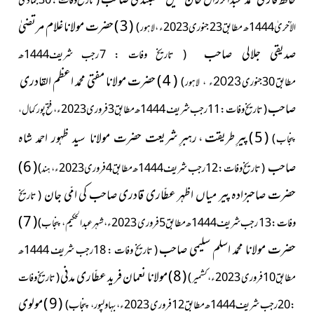
حافظ قاری محمد عبدالرزاق خان عتیق نقشبندی صاحب
( تاریخ وفات : 30جُمادَی
( 3 ) حضرت مولانا غلام مرتضیٰ
الاُخریٰ1444ھ مطابق 23 جنوری 2023ء ،
)
لاہور
صدیقی جلالی صاحب
( تاریخ وفات : 7رجب شریف1444ھ
( 4 ) حضرت مولانا مفتی محمد اعظم القادری
مطابق 30جنوری
)
2023ء ،
لاہور
صاحب
( تاریخ وفات : 11 رجب شریف 1444ھ مطابق 3فروری 2023ء ،
فتح پور کمال ،
( 5 ) پیرِ طریقت ، رہبرِ
شریعت حضرت مولانا سید ظہور احمد شاہ
)
پنجاب
( 6 )
صاحب
( تاریخ وفات : 12 رجب
شریف1444ھ مطابق 4فروری 2023ء ،
)
ہند
حضرت صاحبزادہ پیر میاں اظہر عطّاری قادری صاحب کی امّی جان
( تاریخ
( 7 )
وفات : 13 رجب شریف 1444ھ مطابق 5فروری 2023ء ، شہر عبدالحکیم ،
)
پنجاب
حضرت مولانا محمد اسلم سلیمی صاحب
( تاریخ وفات : 18رجب شریف 1444ھ
( 8 ) مولانا نعمان فرید عطّاری مدنی
مطابق 10فروری 2023ء ،
)
( تاریخ وفات
کشمیر
( 9 ) مولوی
: 20رجب شریف 1444ھ مطابق 12فروری 2023ء ، بہاولپور ، پنجاب )