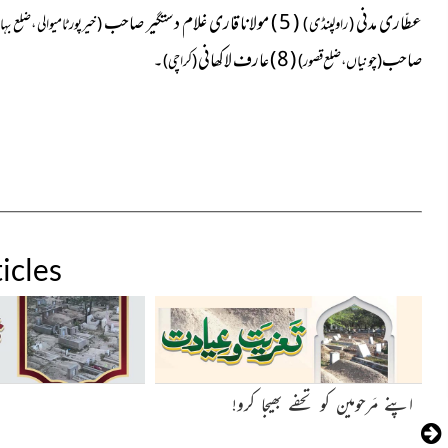
عطّاری مدنی
( 5 ) مولانا قاری غلام دستگیر صاحب
( راولپنڈی )
( خیرپور ٹامیوالی ، ضلع بہاو
صاحب
( 8 ) عارف لاکھانی
۔
( چونیاں ، ضلع قصور )
( کراچی )
icles
اپنے مَرحومین کو تحفے بھیجا کرو!