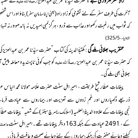
زادِ سفر ضروری ہے :
حضرت سیِّدُنا عمر بن عبدالعزیز
رحمۃُ اللہ علیہ
نے خطبہ د
آخرت کی طرف سفر کے لئے تقویٰ کو زادِ راہ
بناؤ اور اس شخص
( یعنی اپنا سامانِ سفر )
کہ ثواب میں رغبت رکھو اور عذاب سے ڈرو ، ہرگز لمبی امیدیں نہ باندھو ورنہ 
الاولیاء ، 5 / 325 )
عنقریب بھلائی ملے گی
مکتبۃُ المدینہ کی کتاب ”حضرت سیّدُنا عمر بن عبدالعزیز کی 425حکایات“ ، صفحہ350 پر ہے : امام اوزاع
:
کہ حضرت سیّدُنا عمر بن عبدالعزیز
رحمۃُ اللہ علیہ
کو جب کوئی ناپسندیدہ معاملہ پیش 
بھلائی بھی ملے گی۔
پیغاماتِ عطّار شیخِ طریقت ، امیرِ اہلِ سنّت حضرت علّامہ مولانا محمد الیاس عط
ذریعے دُکھیاروں اور غم زدوں سے تعزیت اور بیماروں سے عیادت فرماتے
نجی پیغامات کے علاوہ المدینۃُ العلمیہ
کے شعبہ ”پیغاماتِ عطّا
( اسلامک ریسرچ سینٹر )
کے ، 2491 عیادت کے جبکہ 163 دیگر پیغامات تھے۔ امیرِ اہلِ سنّت
دامت بَر
کیلئے دعائے مغفرت کی جبکہ بیماروں کے لئے دعائے صحت و عافیت فرمائی۔