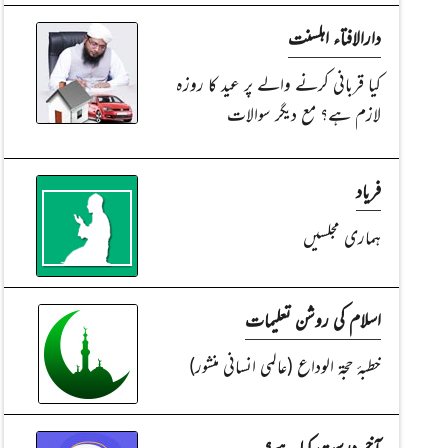
دارالافتاء اہلسنت
کیا قربانی کرنے والے پر عید کا روزہ
لازم ہے؟ مع دیگر سوالات
فریاد
ہماری مجلسیں
اسلام کی روشن تعلیمات
خطبۂ حجۃ الوداع (عالمی انسانی منشور)
آخر درست کیا ہے؟