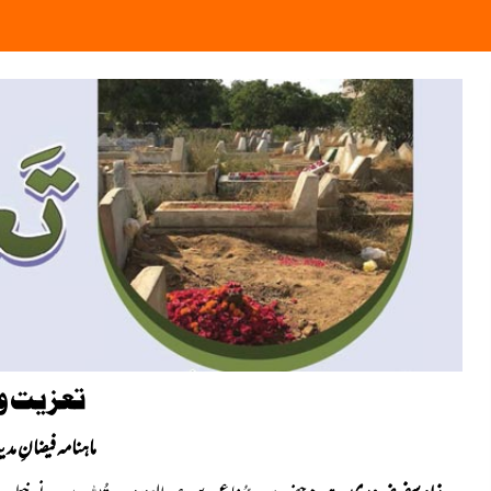
تعزیت و
ماہنامہ فیضانِ مدینہ 