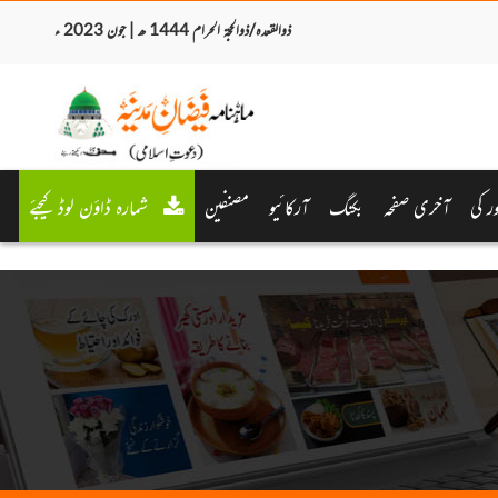
ذوالقعدہ/ذوالحجۃ الحرام 1444 ھ | جون 2023 ء
 کی
آخری صفحہ
بکنگ
آرکائیو
مصنفین
شمارہ ڈاؤن لوڈ کیجئے