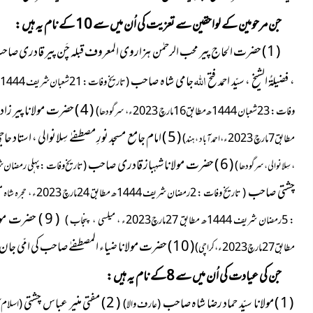
جن مرحومین کے لواحقین سے تعزیت کی اُن میں سے 10 کے نام یہ ہیں :
( 1 ) حضرت الحاج پیر محب الرحمٰن ہزاروی المعروف قبلہ چَن پیر قادری صاحب
اللہ
، فضیلۃُ الشیخ ، سیّد احمد فتح
جامی شاہ صاحب
( تاریخ وفات : 21شعبان شریف 1444ھ مطابق 13مارچ 2023ء ،
( 4 ) حضرت مولانا پیر زادہ سیّد صفی
وفات : 23 شعبان 1444ھ مطابق 16مارچ 2023ء ،
)
سرگودھا
( 5 ) امام جامع مسجد نورِ مصطفےٰ سِلانوالی ، استاد حاجی احمد بخش صاحب
مطابق 7مارچ 2023ء ،
)
احمدآباد ، ہند
( 6 ) حضرت مولانا شہباز قادری صاحب
،
)
( تاریخ وفات : پہلی رمضان شریف 1444ھ مطابق 23مارچ 2023ء ،
سِلانوالی ، سرگودھا
چشتی صاحب
( تاریخ وفات : 2رمضان شریف 1444ھ مطابق 24مارچ 2023ء ،
حجرہ شاہ م
( 9 ) حضرت مولانا مفتی عبدالوارث قادری صاحب
: 5رمضان شریف 1444ھ مطابق 27مارچ2023ء ، میلسی ، پنجاب )
( 10 ) حضرت مولانا ضیاء المصطفےٰ صاحب کی امّی جان
مطابق 27مارچ 2023ء ،
)
کراچی
جن کی عیادت کی اُن میں سے 8کے نام یہ ہیں :
( 1 ) مولانا سیّد حماد رضا شاہ صاحب
( 2 ) مفتی منیر عباس چشتی
( عارف والا )
( اسلام آ