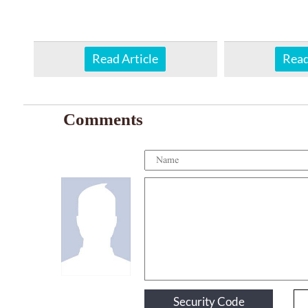
Read Article
Read
Comments
Security Code