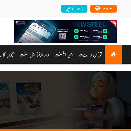
اردو
ماہنامہ خواتین
قرآن و حدیث
امیرِ اہلسنت
دار الافتا اہل سنت
بچّوں کا م