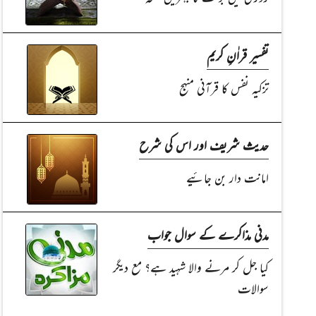
تفسیر قراٰنِ کریم
تزکیہ نفس کا قرآنی منہج
حدیث شریف اور اس کی شرح
امانت دار بن جائیے
مدنی مذاکرے کے سوال جواب
کیا جل کر مرنے والا شہید ہے؟ مع دیگر
سوالات