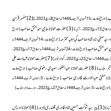
( 2 ) مفسرِ قراٰن
( تاریخ وفات : 15شعبان شریف1444ھ مطابق 8مارچ 2023ء )
( 3 ) حضرت مولانا حاجی احمد بخش صاحب
)
( تاریخ
ترکیہ
اللہ
شاہ صاحب کی اہلیہ محترمہ
( تاریخ وفات : 14شعبان شریف 1444ھ
( تاریخ وفات : 24شعبان شریف1444ھ مطابق 17مارچ 2023ء
( 7 ) حضرت مولانا شہادت علی
 گوجرانوالہ )
( 8 ) حضرت مولانا عبدالغفور سعیدی رضوی صاحب
)
( تاریخ وفات
قیم ، پنجاب
( تاریخ وفات : 5رمضان شریف 1444ھ
( تاریخ وفات : 5رمضان شریف 1444ھ مطابق 27مارچ 2023ء ،
)
بورے والا ، پنجاب
( 3 ) پیر سیّد شوکت حسین شاہ قادری قلندری
( 4 ) مولانا ادریس
باد )
( لاہور )