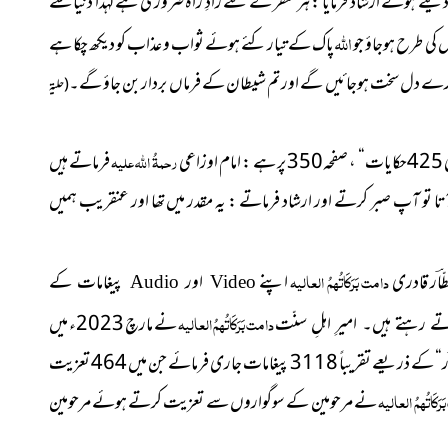
یتے ہوئے ارشاد فرمایا : ہر سفر کے لئے زادِ راہ ضروری ہے لہٰذا دنیا سے
اللہ
 کی طرح ہوجاؤ جو
پاک کے تیار کئے ہوئے ثواب و عذاب کو دیکھ چکا ہے
تمہارے دل سخت ہوجائیں گے اور تم شیطان کے فرماں بردار بن جاؤ گے۔
( حلیۃ
ی
رحمۃُ اللہ علیہ
فرماتے ہیں
آتا تو آپ صبر کرتے اور ارشاد فرماتے : یہ مقدر میں تھا اور عنقریب ہمیں
ّاؔر قادری
دامت بَرَکَاتُہمُ العالیہ
اپنے
اور
پیغامات کے
Audio
Video
دامت بَرَکَاتُہمُ العالیہ
نے مارچ 2023ء میں
 رہتے ہیں۔ امیرِ اہلِ سنّت
ؔر“ کے
ذریعے تقریباً 3118 پیغامات جاری فرمائے جن میں 464 تعزیت
َکَاتُہمُ العالیہ
نے مرحومین کے سوگواروں سے تعزیت کرتے ہوئے مرحومین