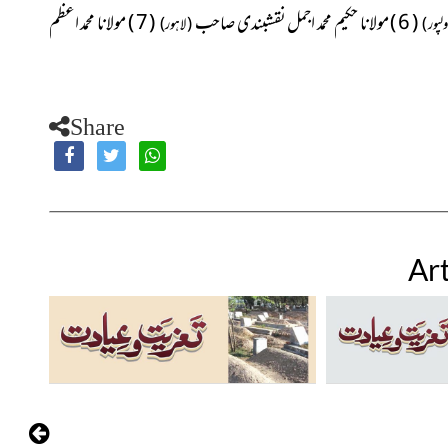
( 6 ) مولانا حکیم محمد اجمل نقشبندی صاحب
( 7 ) مولانا محمد اعظم
لپور )
( لاہور )
Share
Art