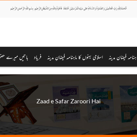
اہنامہ فیضان مدینہ
اسلامی بہنوں کا ماہنامہ فیضانِ مدینہ
فریاد
باتیں میرے حضور
Zaad e Safar Zaroori Hai