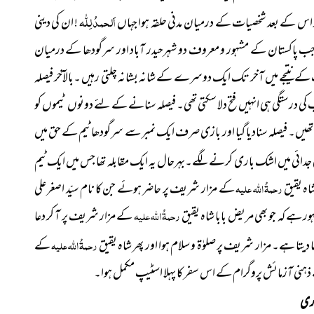
اَلحمدُ لِلّٰہ
ر اس کے بعد شخصیات کے درمیان مدنی حلقہ ہوا جہاں
! ان کی دینی
ا جب پاکستان کے مشہور و معروف دو شہرحیدر آباد اور سرگودھا کے درمیان
حنت کے نتیجے میں آخر تک ایک دوسرے کے شانہ بشانہ چلتی رہیں ۔بالآخر فیصلہ
ی درستگی ہی انہیں فتح دلا سکتی تھی۔ فیصلہ سنانے کے لئے دونوں ٹیموں کو
رہی تھیں۔ فیصلہ سنادیا گیا اور بازی صرف ایک نمبر سے سرگودھا ٹیم کے حق میں
ی جدائی میں اشک باری کرنے لگے۔بہرحال یہ ایک مقابلہ تھا جس میں ایک ٹیم
اہ یقیق
رحمۃُ اللہ علیہ
کے مزار شریف پر حاضر ہوئے جن کا نام سیّد اصغر علی
ہے کہ جو بھی مریض بابا شاہ یقیق
رحمۃُ اللہ علیہ
کے مزار شریف پر آ کر دعا
 ہے۔ مزار شریف پر صلوٰۃ و سلام ہوا اور پھر شاہ یقیق
رحمۃُ اللہ علیہ
کے
ذہنی آزمائش پروگرام کے اس سفر کا پہلا اسٹیپ مکمل ہوا۔
ری