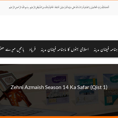
اہنامہ فیضان مدینہ
اسلامی بہنوں کا ماہنامہ فیضانِ مدینہ
فریاد
باتیں میرے حضور
Zehni Azmaish Season 14 Ka Safar (Qist 1)