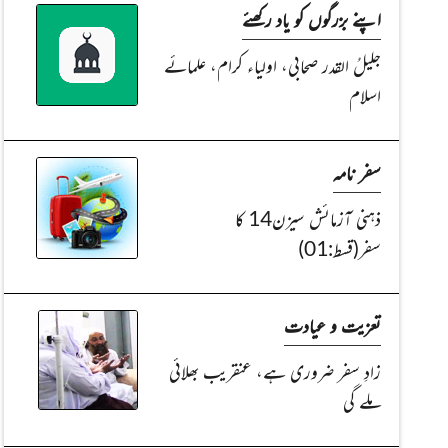
اپنے بزرگوں کو یاد رکھئے
جلیلُ القدر صحابی، اولیاء کرام، علمائے
اسلام
سفر نامہ
ذہنی آزمائش سیزن14 کا
سفر(قسط:01)
تعزیت و عیادت
زادِ سفر ضروری ہے، عنقریب بھلائی
ملے گی