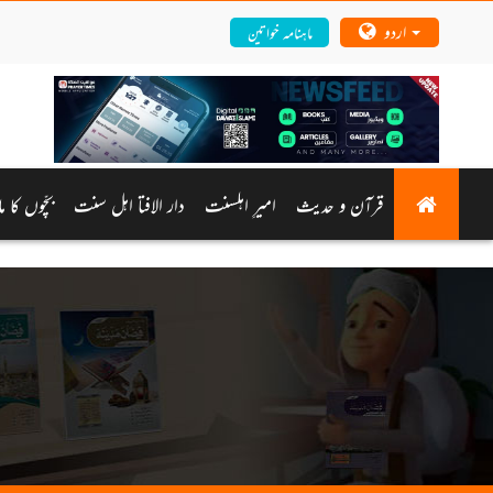
اردو
ماہنامہ خواتین
قرآن و حدیث
امیرِ اہلسنت
دار الافتا اہل سنت
بچّوں کا م