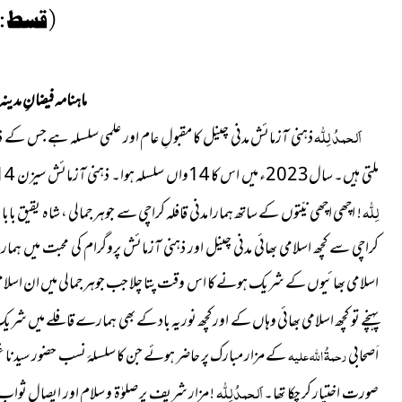
( قسط : 01 )
ماہنامہ فیضانِ مدینہ ج
اَلحمدُ لِلّٰہ
ذہنی آزمائش مدنی چینل کا مقبولِ عام اور علمی سلسلہ ہے جس کے
ملتی ہیں۔ سال2023ء میں اس کا 14واں سلسلہ ہوا۔ ذہنی آزمائش سیزن 14 کے لئے مختلف مقامات کا سفر رہا جس کا آغاز 12 فروری سے ہوا۔
لِلّٰہ
! اچھی اچھی نیّتوں کے ساتھ ہمارا مدنی قافلہ کراچی سے جوہر جمالی ، شاہ یقیق بابا
ر
کراچی سے کچھ اسلامی بھائی مدنی چینل اور ذہنی آزمائش پروگرام کی محبت میں ہم
اسلامی بھائیوں کے شریک ہونے کا اس وقت پتا چلا جب جوہر جمالی میں ان اسلا
پہنچے تو کچھ اسلامی بھائی وہاں کے اور کچھ نوریہ باد کے بھی ہمارے قافلے میں 
اَصحابی
رحمۃُ اللہ علیہ
کے مزار مبارک پر حاضر ہوئے جن کا سلسلۂ نسب حضور سیدنا 
اَلحمدُ لِلّٰہ
صورت اختیار کر چکا تھا۔
! مزار شریف پر صلوٰۃ و سلام اور ایصالِ ثواب