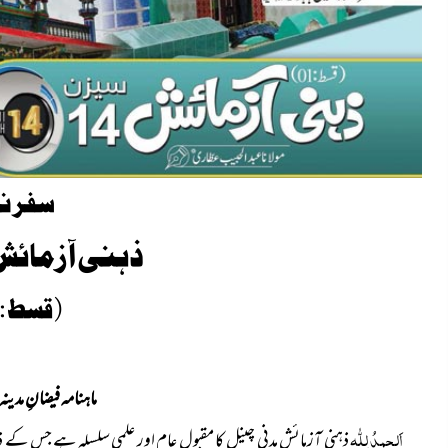
سفر نا
ذہنی آزمائش 
( قسط : 01 )
ماہنامہ فیضانِ مدینہ ج
اَلحمدُ لِلّٰہ
ذہنی آزمائش مدنی چینل کا مقبولِ عام اور علمی سلسلہ ہے جس کے