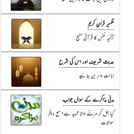
تفسیر قراٰنِ کریم
تزکیہ نفس کا قرآنی منہج
حدیث شریف اور اس کی شرح
امانت دار بن جائیے
مدنی مذاکرے کے سوال جواب
کیا جل کر مرنے والا شہید ہے؟ مع دیگر
سوالات