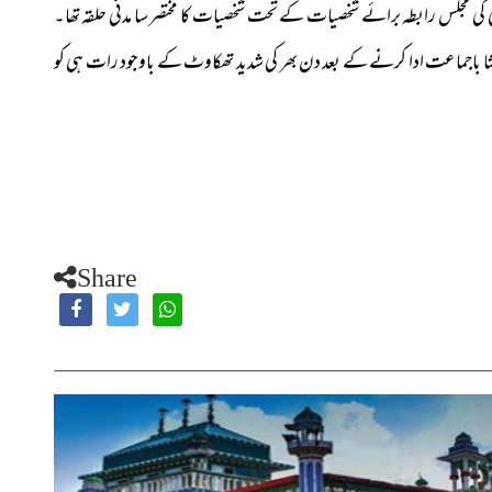
کی مجلس رابطہ برائے شخصیات کے تحت شخصیات کا مختصر سا مدنی حلقہ تھا۔
زِ عشا باجماعت ادا کرنے کے بعد دن بھر کی شدید تھکاوٹ کے باوجود رات ہی کو
Share