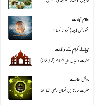
احکام تجارت
انشورنس (بیمہ) کروانا کیسا ؟
انبیائے کرام کے واقعات
حضرت دانیال علیہ السلام (قسط:02)
روشن ستارے
حضرت حارثہ بن نعمان رضی اللہُ عنہ