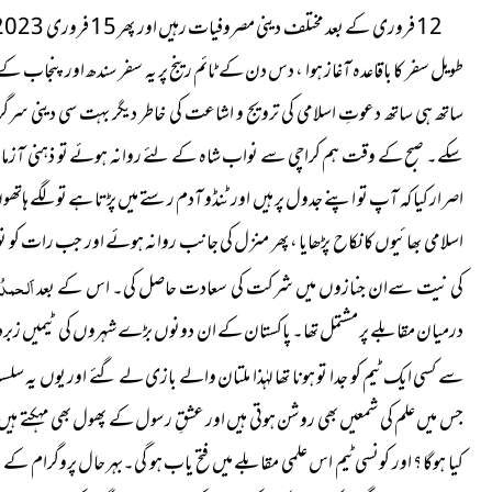
طویل سفر کا باقاعدہ آغاز ہوا ، دس دن کے ٹائم رینج پر یہ سفر سندھ اور پنجاب 
ساتھ ہی ساتھ دعوتِ اسلامی کی ترویج و اشاعت کی خاطر دیگر بہت سی دینی سرگرم
سکے۔ صبح کے وقت ہم کراچی سے نواب شاہ کے لئے روانہ ہوئے تو ذہنی آزمائ
اصرار کیا کہ آپ تو اپنے جدول پر ہیں اور ٹنڈو آدم رستے میں پڑتا ہے تو لگے ہاتھوں
اسلامی بھائیوں کا نکاح پڑھایا ، پھر منزل کی جانب روانہ ہوئے اور جب رات کو نواب
اَلحمدُ ل
کی نیت سےان جنازوں میں شرکت کی سعادت حاصل کی۔ اس کے بعد
درمیان مقابلے پر مشتمل تھا۔ پاکستان کے ان دونوں بڑے شہروں کی ٹیمیں زبردس
سے کسی ایک ٹیم کو جدا تو ہونا تھا لہٰذا ملتان والے بازی لے گئے اور یوں یہ سلسلہ
جس میں علم کی شمعیں بھی روشن ہوتی ہیں اور عشقِ رسول کے پھول بھی مہکتے ہیں ۔
کیا ہوگا ؟ اور کونسی ٹیم اس علمی مقابلے میں فتح یاب ہو گی۔بہر حال پروگرام کے