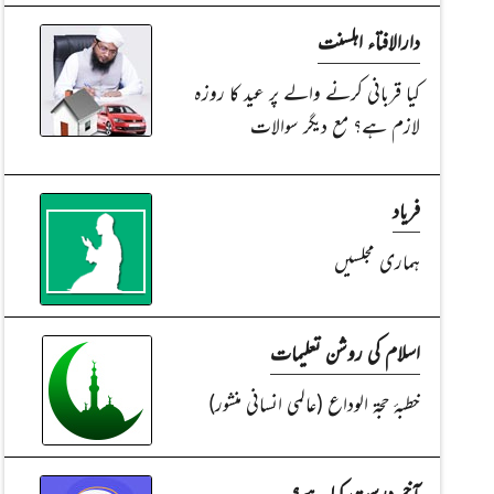
دارالافتاء اہلسنت
کیا قربانی کرنے والے پر عید کا روزہ
لازم ہے؟ مع دیگر سوالات
فریاد
ہماری مجلسیں
اسلام کی روشن تعلیمات
خطبۂ حجۃ الوداع (عالمی انسانی منشور)
آخر درست کیا ہے؟