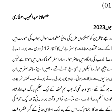
*
مولانا عبد الحبیب عطّاری
ون2023
 ذریعے ناظرین کو سینکڑوں طرح کی دینی معلومات سوال جواب کی صورت میں
اَلحمدُ
حمۃُ اللہ علیہ
کی بارگاہ میں حاضر ہوا۔ ہمارا سفر عموماً کاروں میں ہوتا ہے لیکن
ارے پیچھے موٹر سائیکلوں پر بھی چلے آئےتھے ، ہمیں اپنے ساتھ سفر میں ان
می بھائیوں سے ملاقات ہوئی۔ البتہ جوہر جمالی جاتے ہوئے جب ٹھٹھہ شریف
اللہ
شریک ہوگئے تھے ، یہی وجہ تھی کہ جب ہم ٹھٹھہ کے ایک عظیم بزرگ عبد
شاہ
غوثِ اعظم
رحمۃُ اللہ علیہ
سے ملتا ہے تو اس وقت ہمارا مدنی قافلہ ایک ہجوم کی
 کے لئے دعا کا اہتمام کیا۔اس کے بعد ایک اسلامی بھائی کے گھر مختصر وقت