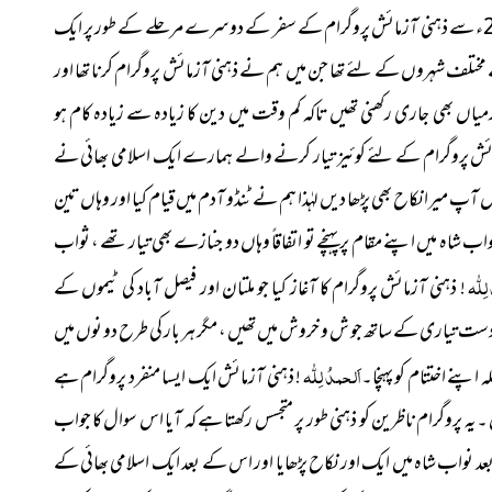
12 فروری کے بعد مختلف دینی مصروفیات رہیں اور پھر 15 فروری 2023ء سے ذہنی آزمائش پروگرام کے سفر کے دوسرے مرحلے کے طور پر ایک
کے مختلف شہروں کے لئے تھا جن میں ہم نے ذہنی آزمائش پروگرام کرنا تھا اور
یاں بھی جاری رکھنی تھیں تاکہ کم وقت میں دین کا زیادہ سے زیادہ کام ہو
ش پروگرام کے لئے کوئیز تیار کرنے والے ہمارے ایک اسلامی بھائی نے
 آپ میرا نکاح بھی پڑھا دیں لہٰذا ہم نے ٹنڈو آدم میں قیام کیا اور وہاں تین
 شاہ میں اپنے مقام پر پہنچے تو اتفاقاً وہاں دو جنازے بھی تیار تھے ، ثواب
ِلّٰہ
! ذہنی آزمائش پروگرام کا آغاز کیا جو ملتان اور فیصل آباد کی ٹیموں کے
ت تیاری کے ساتھ جو ش و خروش میں تھیں ، مگر ہر بار کی طرح دو نوں میں
اَلحمدُ لِلّٰہ
 اپنے اختتام کو پہنچا۔
! ذہنی آزمائش ایک ایسا منفرد پروگرام ہے
یہ پروگرام ناظرین کو ذہنی طور پر متجسس رکھتا ہے کہ آیا اس سوال کا جواب
 بعد نواب شاہ میں ایک اور نکاح پڑھایا اور اس کے بعد ایک اسلامی بھائی کے