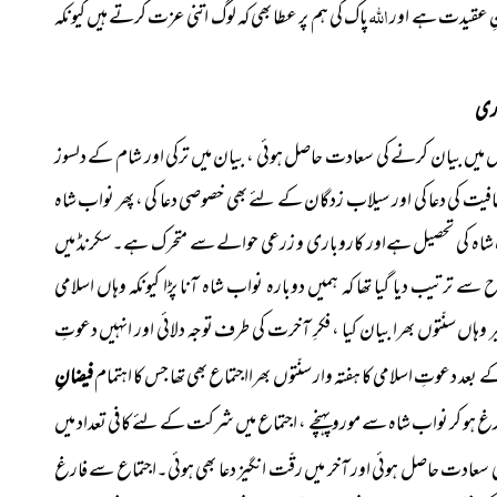
اللہ
 حسنِ عقیدت ہے اور
پاک کی ہم پر عطا بھی کہ لوگ اتنی عزت کرتے ہیں کیونکہ
ری
میں بیان کرنے کی سعادت حاصل ہوئی ، بیان میں ترکی اور شام کے دلسوز
عافیت کی دعا کی اور سیلاب زدگان کے لئے بھی خصوصی دعا کی ، پھر نواب شاہ
جو ضلع نواب شاہ کی تحصیل ہےاور کاروباری و زرعی حوالے سے متحرک ہے۔سکرنڈ میں
 ترتیب دیا گیا تھا کہ ہمیں دوبارہ نواب شاہ آنا پڑا کیونکہ وہاں اسلامی
 وہاں سنّتوں بھرا بیان کیا ، فکرِ آخرت کی طرف توجہ دلائی اور انہیں دعوتِ
فیضانِ
ارغ ہو کر نواب شاہ سے مورو پہنچے ، اجتماع میں شرکت کے لئے کافی تعداد میں
 سعادت حاصل ہوئی اور آخر میں رقّت انگیز دعا بھی ہوئی۔اجتماع سے فارغ