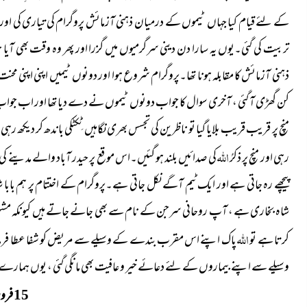
کے لئے قیام کیا جہاں ٹیموں کے درمیان ذہنی آزمائش پروگرام کی تیاری کی او
تربیت کی گئی۔یوں یہ سارا دن دینی سرگرمیوں میں گزرا اور پھر وہ وقت بھی آی
ذہنی آزمائش کا مقابلہ ہونا تھا۔پروگرام شروع ہوا اور دونوں ٹیمیں اپنی اپنی م
کن گھڑی آ گئی ، آخری سوال کا جواب دونوں ٹیموں نے دے دیا تھا اور اب جواب ک
منچ پر قریب قریب بلایا گیا تو ناظرین کی تجسس بھری نگاہیں ٹِکٹکی باندھ کر دیکھ 
اللہ
رہی اور منچ پر ذکرُ
کی صدائیں بلند ہو گئیں۔اس موقع پر حیدر آباد والے مدینے ک
پیچھے رہ جاتی ہے اور ایک ٹیم آگے نکل جاتی ہے۔پروگرام کے اختتام پر ہم بابا ش
شاہ بخاری ہے ، آپ روحانی سرجن کے نام سے بھی جانے جاتے ہیں کیونکہ مشہور 
اللہ
کرتا ہے تو
پاک اپنے اس مقرب بندے کے وسیلے سے مریض کو شفا عطا فرما دیتا
وسیلے سے اپنے بیماروں کے لئے دعائے خیر و عافیت بھی مانگی گئی ، یوں ہمارے 
فرو
15