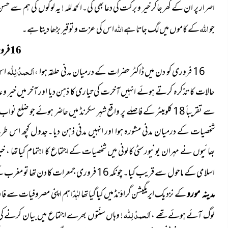
اصرار پر ان کے گھر جاکر خیر و برکت کی دعا بھی کی۔الحمد للہ ! یہ لوگوں کی ہم سے
اللہ
اللہ
جو
کے کاموں میں لگ جاتا ہے
اس کی عزت و توقیر بڑھا دیتا ہے۔
فرو
16
اَلحمدُ لِلّٰہ
16 فروری کو دن میں ڈاکٹر حضرات کے درمیان مدنی حلقہ ہوا ،
اس 
حالات کا تذکرہ کرتے ہوئے انہیں آخرت کی تیاری کا ذہن دیا اور آخر میں خیر و 
سے تقریباً 18 کلومیٹر کے فاصلے پر واقع شہر سکرنڈ میں حاضر ہوئے 
شخصیات کے درمیان مدنی مشورہ ہوا اور انہیں مدنی ذہن دیا۔جدول کچھ اس طرح سے
بھائیوں نے مہران یونیورسٹی کالونی میں شخصیات کے اجتماع کا اہتمام کیا تھا ، خیر
اسلامی کے ماحول سے قریب کیا۔ چونکہ 16 فروری جمعرات کا دن تھا تو مغرب کے بعد دعوتِ اسلامی کا ہفتہ وار سنّتوں بھرااجتماع بھی تھا جس کا اہتمام
کے نزدیک ایریگیشن گراؤنڈ میں کیا گیا تھا لہٰذا ہم اپنی مصروفیات سے ف
مدینہ مورو
اَلحمدُ لِلّٰہ
لوگ آئے ہوئےتھے ،
! وہاں سنّتوں بھرے اجتماع میں بیان کرنے کی