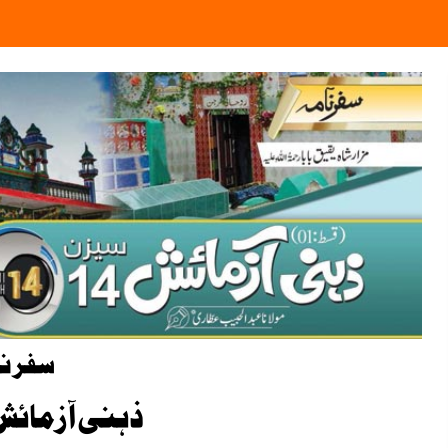
سفر نا
ذہنی آزمائش 