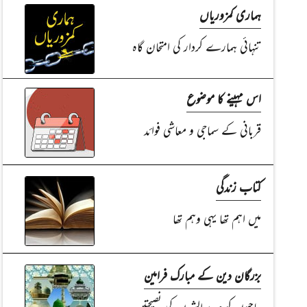
ہماری کمزوریاں
تنہائی ہمارے کردار کی امتحان گاہ
اس مہینے کا موضوع
قربانی کے سماجی و معاشی فوائد
کتاب زندگی
میں اہم تھا یہی وہم تھا
بزرگان دین کے مبارک فرامین
حاجیوں کو صدر الشریعہ کی نصیحتیں