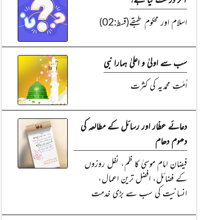
اسلام اور محکوم طبقے(قسط:02)
سب سے اولیٰ و اعلیٰ ہمارا نبی
اُمّتِ محمدیہ کی کثرت
دعائے عطّار اور رسائل کے مطالعہ کی
دھوم دھام
فیضانِ امام موسیٰ کا ظم، نفل روزوں
کے فضائل، افضل ترین اعمال،
انسانیت کی سب سے بڑی خدمت