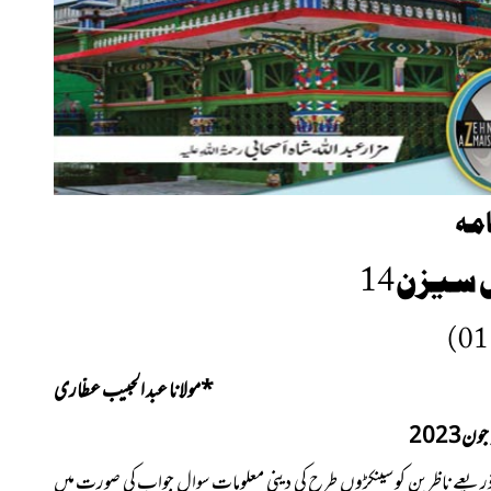
مہ
سیزن 14
*
مولانا عبد الحبیب عطّاری
ون2023
 ذریعے ناظرین کو سینکڑوں طرح کی دینی معلومات سوال جواب کی صورت میں