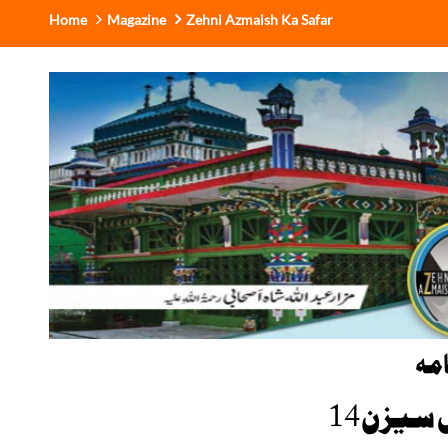
Home
Magazine
Zehni Azmaish Ka Safar
مہ
سیزن 14