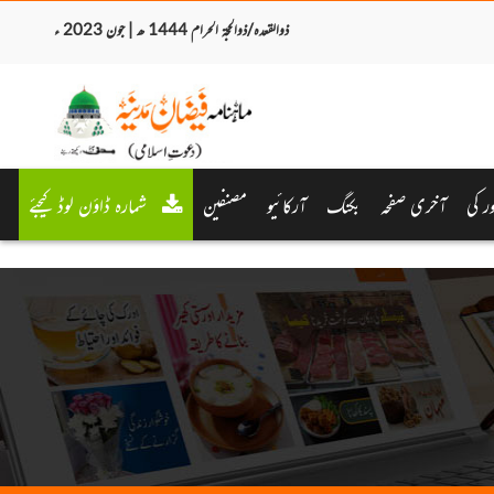
ذوالقعدہ/ذوالحجۃ الحرام 1444 ھ | جون 2023 ء
 کی
آخری صفحہ
بکنگ
آرکائیو
مصنفین
شمارہ ڈاؤن لوڈ کیجئے